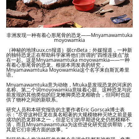
非洲发现一种有着心形尾骨的恐龙——Mnyamawamtuka
moyowamkia
（神秘的地球uux.cn报道）据cnBeta：外媒报道，一种新
的独特恐龙正在帮助科学家将他们所谓的“四维连接点”放
在一起。这是Mnyamawamtuka moyowamkia——一种
有着心形尾骨的恐龙。根据本周发表的研究，
Mnyamawamtuka Moyowamkia这个名字来自斯瓦希里
语。
Mnyamawamtuka意为动物，Mtuka是发现恐龙的河床的
名称。第二个词moyowamkia意味着心脏。这种恐龙与此
前发现的其他类似的巨龙蜥脚类恐龙相吻合，但同时也提
供了物种之间的新联系。
研究人员和本研究报告的主要作者Eric Gorscak博士表
示：“尽管这种巨龙在臭名昭著的大规模物种灭绝之前是最
成功的恐龙群体之一，但是它们的早期进化史仍然模糊不
清，而且Mnyamawamtuka为这些进化研究提供帮助，尤
其是它们非洲方面的故事。“