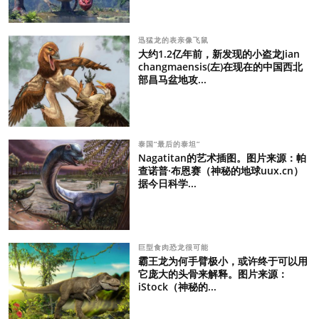
迅猛龙的表亲像飞鼠
大约1.2亿年前，新发现的小盗龙Jian
changmaensis(左)在现在的中国西北
部昌马盆地攻...
泰国“最后的泰坦”
Nagatitan的艺术插图。图片来源：帕
查诺普·布恩赛（神秘的地球uux.cn）
据今日科学...
巨型食肉恐龙很可能
霸王龙为何手臂极小，或许终于可以用
它庞大的头骨来解释。图片来源：
iStock（神秘的...