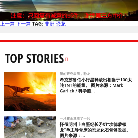
上一篇
下一篇
TAG:
非洲
恐龙
TOP STORIES
新的研究表明，恐龙
希克苏鲁伯小行星释放出相当于100太
吨TNT的能量。 图片来源：Mark
Garlick / 科学照...
一只霸王龙咬了一只
怀俄明州上白垩纪长矛组“埃德蒙顿
龙”单主导骨床的恐龙化石骨骼发掘。
图片来源：...