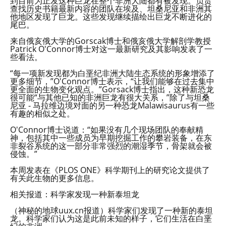
到目前为止发这种巨龙在整个非洲大陆都有被发现。负责
查找历史书籍最新内容的团队在埃及、坦桑尼亚和非洲其
他地区发现了巨龙。这些发现继续描绘出巨龙不断进化的
尾巴。
来自俄亥俄大学的Gorscak博士和俄亥俄大学解剖学教授
Patrick O'Connor博士对这一最新研究及其影响发表了一
些看法。
“每一项新发现都为白垩纪非洲大陆生态系统的形象增添了
更多细节，”O'Connor博士表示，“让我们能够在过去集中
更全面的生物变化观点。”Gorsack博士指出，这种新恐龙
很可能“与其他已知的非洲巨龙有很大关系，”除了与坦桑
尼亚 - 马拉维边境对面的另一种恐龙Malawisaurus有一些
有趣的相似之处。
O'Connor博士说道：“如果没有几个现场团队的奉献精
神，包括其中一些成员为早期挖掘工作的攀岩装备，在东
非裂谷系统的这一部分非常强烈的潮湿季节，骨架就会被
侵蚀。”
本周发表在《PLOS ONE》科学期刊上的研究论文提供了
有关此生物的更多信息。
相关报道：科学家发现一种新泰坦龙
（神秘的地球uux.cn报道）科学家们发现了一种新的泰坦
龙。科学家们认为这是此前未知的样子，它们生活在白垩