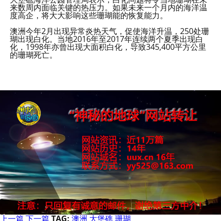
来数周内面临关键的热压力。如果未来一个月内的海洋温
度高企，将大大影响这些珊瑚能的恢复能力。
澳洲今年2月出现异常炎热天气，促使海洋升温，250处珊
瑚出现白化。当地2016年至2017年连续两个夏季出现白
化，1998年亦曾出现大面积白化，导致345,400平方公里
的珊瑚死亡。
上一篇
下一篇
TAG:
澳洲
大堡礁
珊瑚