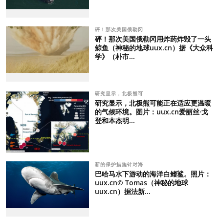
砰！那次美国俄勒冈
砰！那次美国俄勒冈用炸药炸毁了一头
鲸鱼（神秘的地球uux.cn）据《大众科
学》（朴市...
研究显示，北极熊可
研究显示，北极熊可能正在适应更温暖
的气候环境。图片：uux.cn爱丽丝·戈
登和本杰明...
新的保护措施针对海
巴哈马水下游动的海洋白鳍鲨。照片：
uux.cn© Tomas（神秘的地球
uux.cn）据法新...