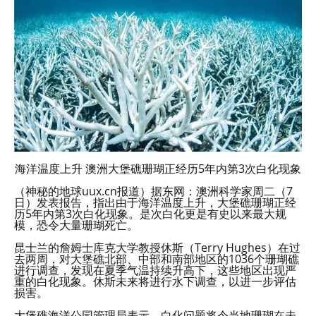
海洋温度上升 澳洲大堡礁珊瑚正经历5年内第3次白化现象
（神秘的地球uux.cn报道）据东网：澳洲科学家周二（7
日）发表报告，指出由于海洋温度上升，大堡礁珊瑚正经
历5年内第3次白化现象。是次白化更是有史以来最大规
模，恐令大量珊瑚死亡。
昆士兰的詹姆士库克大学教授休斯（Terry Hughes）在过
去两周，对大堡礁北部、中部和南部地区的1036个珊瑚礁
进行调查，发现在夏季气温持续升高下，这些地区出现严
重的白化现象。休斯未来将进行水下调查，以进一步评估
损害。
大堡礁海洋公园管理局表示，白化问题将令当地珊瑚在未