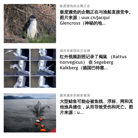
极度濒危的企鹅正在
极度濒危的企鹅正在与渔船直接竞争。
图片来源：uux.cn/Jacqui
Glencross（神秘的地...
城市老鼠现在正在捕
红外视频剧照记录了褐鼠 （Rattus
norvegicus） 在 Segeberg
Kalkberg（德国巴特塞...
越来越多的鲸鱼被渔
大型鲸鱼可能会被鱼线、浮标、网和其
他渔具缠住，从而导致受伤和死亡。图
片来源：u...