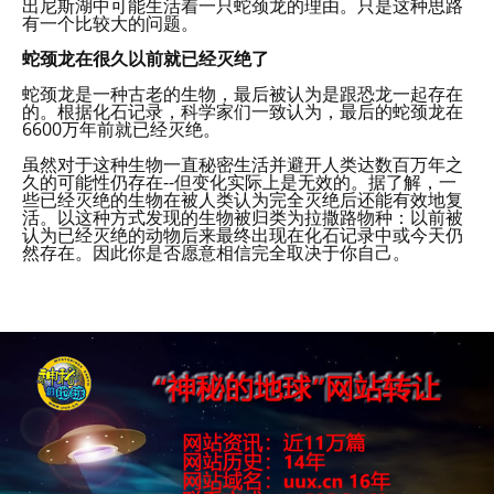
出尼斯湖中可能生活着一只蛇颈龙的理由。只是这种思路
有一个比较大的问题。
蛇颈龙在很久以前就已经灭绝了
蛇颈龙是一种古老的生物，最后被认为是跟恐龙一起存在
的。根据化石记录，科学家们一致认为，最后的蛇颈龙在
6600万年前就已经灭绝。
虽然对于这种生物一直秘密生活并避开人类达数百万年之
久的可能性仍存在--但变化实际上是无效的。据了解，一
些已经灭绝的生物在被人类认为完全灭绝后还能有效地复
活。以这种方式发现的生物被归类为拉撒路物种：以前被
认为已经灭绝的动物后来最终出现在化石记录中或今天仍
然存在。因此你是否愿意相信完全取决于你自己。