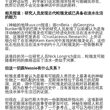
于这种适应性，科学家们说尼斯湖水怪有可能确实存在。
然而它仍然不会完全像神话中所说的那样。
相关报道：研究人员发现古代蛇颈龙或已具备在淡水生活
的能力
（神秘的地球uux.cn报道）据cnBeta：由Georgina
Bunker领导的巴斯大学的研究人员发现了以前被认为是海
洋动物的古代蛇颈龙也可能已经进化到生活在淡水中的证
据。这项研究发表在《Crustaceous Research》上并详
细介绍了在非洲的Kem Kem河中发现的蛇颈龙化石。这些
化石包括生活在淡水中的约十几只蛇颈龙的一些骨骼和牙
齿。
该项目的另一位研究人员Nick Longrich提出，蛇颈龙可能
随着时间的推移适应了淡水--类似于河豚。
但这一切跟Nessie有什么关系？
蛇颈龙通常被认为是最有可能跟人类历史上最著名的神秘
生物之一相匹配的生物。尼斯湖水怪位于苏格兰的尼斯
湖。此前，湖中可能有一只蛇颈龙的说法相对容易被推
翻，因为在整个已知的历史中，没有发现长颈龙在任何其
他淡水体中生活过的证据。
但现在，正如巴斯大学的一份新闻稿所指出的，这项新研
究使尼斯湖水怪的故事变得更加可信。神秘生物猎人和尼
斯湖水怪的信徒们又多了一个参考点，这可以为他们列举