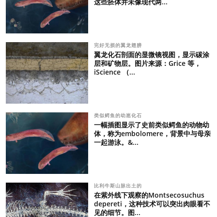
这些胚体并未像现代两...
完好无损的翼龙翅膀
翼龙化石剖面的显微镜视图，显示碳涂
层和矿物层。图片来源：Grice 等，
iScience （...
类似鳄鱼的幼崽化石
一幅插图显示了史前类似鳄鱼的动物幼
体，称为embolomere，背景中与母亲
一起游泳。&...
比利牛斯山脉出土的
在紫外线下观察的Montsecosuchus
depereti，这种技术可以突出肉眼看不
见的细节。图...