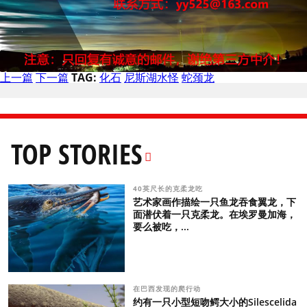
上一篇
下一篇
TAG:
化石
尼斯湖水怪
蛇颈龙
TOP STORIES
40英尺长的克柔龙吃
艺术家画作描绘一只鱼龙吞食翼龙，下
面潜伏着一只克柔龙。在埃罗曼加海，
要么被吃，...
在巴西发现的爬行动
约有一只小型短吻鳄大小的Silescelida