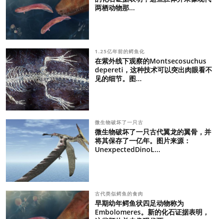
两栖动物那...
1.25亿年前的鳄鱼化
在紫外线下观察的Montsecosuchus
depereti，这种技术可以突出肉眼看不
见的细节。图...
微生物破坏了一只古
微生物破坏了一只古代翼龙的翼骨，并
将其保存了一亿年。图片来源：
UnexpectedDinoL...
古代类似鳄鱼的食肉
早期幼年鳄鱼状四足动物称为
Embolomeres。新的化石证据表明，