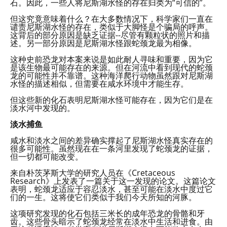
石。因此，一些人将尼斯湖水怪的存在归类为“可信的”。
但这究竟意味着什么？在大多数情况下，科学家们一直在
谴责尼斯湖水怪的存在，类似于大脚怪是个骗局的呼声。
这背后的部分原因是缺乏证据--尽管有颗粒状的照片和描
述。另一部分原因是尼斯湖水怪跟蛇颈龙最为相像。
这种史前恐龙对本案来说是如此耐人寻味和重要，因为它
是该生物最可能存在的来源。但在河流中看到现代的蛇颈
龙的可能性并不靠谱。这种海洋爬行动物虽然跟对尼斯湖
水怪的描述相似，但需要在咸水环境中才能生存。
但这些新的化石表明尼斯湖水怪可能存在，因为它们是在
淡水河中发现的。
淡水捕鱼
咸水和淡水之间的差异确实撑起了尼斯湖水怪真实存在的
很多可能性。虽然现在在一条河里发现了蛇颈龙的证据，
但一切都可能改变。
来自朴茨茅斯大学的研究人员在《Cretaceous
Research》上发表了一篇关于这一发现的论文。这篇论文
表明，蛇颈龙适应于容忍淡水，甚至可能在淡水中度过它
们的一生。这将使它们类似于我们今天所知的河豚。
这项研究发现的化石包括三米长的成年恐龙的骨骼和牙
齿。这些骨头暗示了蛇颈龙经常在淡水中生活和进食。由