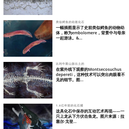
类似鳄鱼的幼崽化石
一幅插图显示了史前类似鳄鱼的动物幼
体，称为embolomere，背景中与母亲
一起游泳。&...
比利牛斯山脉出土的
在紫外线下观察的Montsecosuchus
depereti，这种技术可以突出肉眼看不
见的细节。图...
1.6亿年前的化石捕
这具化石中保存的互动艺术再现——一
只上龙从下方伏击鱼龙。图片来源：拉
塞尔·戈登...