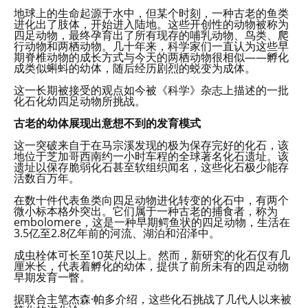
地球上的生命起源于水中，但某个时刻，一种古老的鱼类
进化出了肢体，开始进入陆地。这些开创性的动物被称为
四足动物，最终孕育出了所有现存的哺乳动物、鸟类、爬
行动物和两栖动物。几十年来，科学家们一直认为这些早
期脊椎动物的成长方式与今天的两栖动物很相似——孵化
成类似蝌蚪的幼体，随后经历剧烈的蜕变为成体。
这一长期被接受的观点如今被《科学》杂志上描述的一批
化石化幼四足动物所挑战。
古老的幼体展现出意想不到的发育模式
这一突破来自于在马宗溪发现的极为保存完好的化石，该
地位于芝加哥西南约一小时车程的全球著名化石遗址。该
遗址以保存脆弱化石甚至软组织闻名，这些化石极少能存
活数百万年。
在数十件代表鱼类向四足动物进化转变的化石中，有两个
微小标本格外突出。它们属于一种古老的捕食者，称为
embolomere，这是一种早期鳄鱼状的四足动物，生活在
3.5亿至2.8亿年前的河流、湖泊和沼泽中。
成虫栓体可长至10英尺以上。然而，新研究的化石仅有几
厘米长，代表着孵化的幼体，提供了前所未有的四足动物
早期发育一瞥。
据联合主笔杰森·帕多介绍，这些化石挑战了几代人以来被