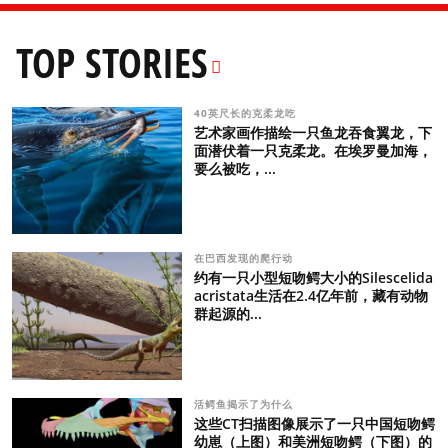
TOP STORIES
40英尺长的克柔龙吃
艺术家画作描绘一只鱼龙吞食翼龙，下
面潜伏着一只克柔龙。在埃罗曼加海，
要么被吃，...
在巴西发现的爬行动
约有一只小型短吻鳄大小的Silescelida
acristata生活在2.4亿年前，藏有动物
群起源的...
活鳄鱼揭示了为什么
这些CT扫描图像展示了一只中国短吻鳄
幼崽（上图）和美洲短吻鳄（下图）的