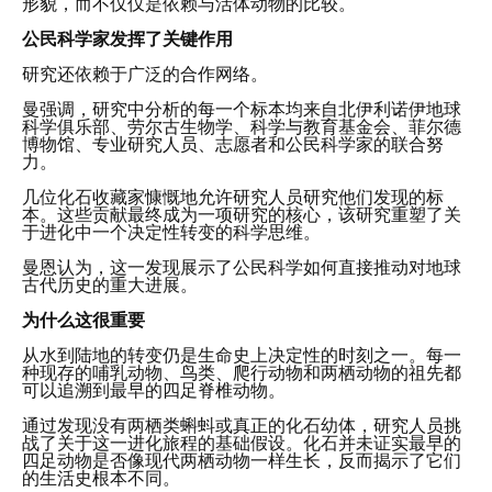
形貌，而不仅仅是依赖与活体动物的比较。
公民科学家发挥了关键作用
研究还依赖于广泛的合作网络。
曼强调，研究中分析的每一个标本均来自北伊利诺伊地球
科学俱乐部、劳尔古生物学、科学与教育基金会、菲尔德
博物馆、专业研究人员、志愿者和公民科学家的联合努
力。
几位化石收藏家慷慨地允许研究人员研究他们发现的标
本。这些贡献最终成为一项研究的核心，该研究重塑了关
于进化中一个决定性转变的科学思维。
曼恩认为，这一发现展示了公民科学如何直接推动对地球
古代历史的重大进展。
为什么这很重要
从水到陆地的转变仍是生命史上决定性的时刻之一。每一
种现存的哺乳动物、鸟类、爬行动物和两栖动物的祖先都
可以追溯到最早的四足脊椎动物。
通过发现没有两栖类蝌蚪或真正的化石幼体，研究人员挑
战了关于这一进化旅程的基础假设。化石并未证实最早的
四足动物是否像现代两栖动物一样生长，反而揭示了它们
的生活史根本不同。