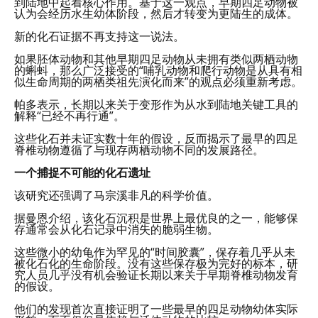
到陆地中起着核心作用。基于这一观点，早期四足动物被
认为会经历水生幼体阶段，然后才转变为更陆生的成体。
新的化石证据不再支持这一说法。
如果胚体动物和其他早期四足动物从未拥有类似两栖动物
的蝌蚪，那么广泛接受的“哺乳动物和爬行动物是从具有相
似生命周期的两栖类祖先演化而来”的观点必须重新考虑。
帕多表示，长期以来关于变形作为从水到陆地关键工具的
解释“已经不再行通”。
这些化石并未证实数十年的假设，反而揭示了最早的四足
脊椎动物遵循了与现存两栖动物不同的发展路径。
一个捕捉不可能的化石遗址
该研究还强调了马宗溪非凡的科学价值。
据曼恩介绍，该化石沉积是世界上最优良的之一，能够保
存通常会从化石记录中消失的脆弱生物。
这些微小的幼龟作为罕见的“时间胶囊”，保存着几乎从未
被化石化的生命阶段。没有这些保存极为完好的标本，研
究人员几乎没有机会验证长期以来关于早期脊椎动物发育
的假设。
他们的发现首次直接证明了一些最早的四足动物幼体实际