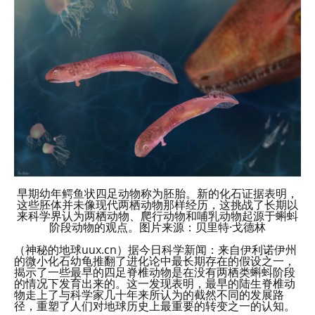
早期幼年鳄鱼状四足动物称为胚胎。新的化石证据表明，
这些胚体并未像现代两栖动物那样经历，这挑战了长期以
来科学界认为两栖动物、爬行动物和哺乳动物起源于蝌蚪
阶段动物的观点。图片来源：贝里特·戈德林
（神秘的地球uux.cn）据今日科学新闻：来自伊利诺伊州
的微小化石幼龟推翻了进化论中最长期存在的假设之一，
揭示了一些最早的四足脊椎动物是在没有两栖类蝌蚪阶段
的情况下发育出来的。这一发现表明，最早的陆生脊椎动
物走上了与科学家几十年来所认为的截然不同的发展路
径，重塑了人们对地球历史上最重要的转变之一的认知。