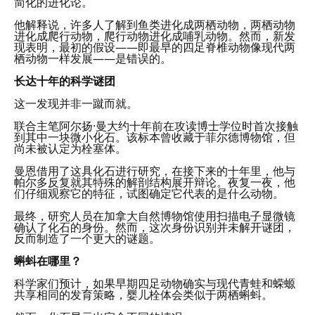
简化的进化论。
他解释说，许多人了解到鱼类进化成两栖动物，两栖动物
进化成爬行动物，爬行动物进化成哺乳动物。然而，新发
现表明，最初的假设——即最早的四足脊椎动物像现代两
栖动物一样发展——是错误的。
长达十年的科学谜团
这一发现并非一蹴而就。
联合主笔阿尔扬·曼大约十年前在攻读博士学位时首次接触
到其中一块微小化石。该标本曾收藏于菲尔德博物馆，但
尚未被认定为栓塞体。
曼恩借用了这具化石进行研究，在接下来的十年里，他与
帕尔多反复就其特殊的解剖结构展开辩论。夜复一夜，他
们仔细观察它的特征，试图确定它代表的是什么动物。
最终，研究人员在加拿大自然博物馆使用扫描电子显微镜
确认了化石的身份。然而，这次身份识别并未解开谜团，
反而制造了一个更大的谜题。
蝌蚪在哪里？
科学家们预计，如果早期四足动物确实与现代青蛙和蝾螈
共享相同的发育策略，婴儿栓体会类似于两栖蝌蚪。