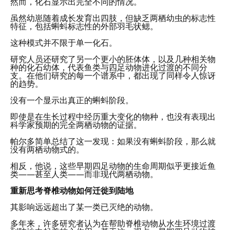
然而，化石显示出完全不同的情况。
虽然幼崽随着成长发育出四肢，但缺乏两栖幼虫的标志性
特征，包括蝌蚪标志性的外部羽毛状鳃。
这种模式并不限于单一化石。
研究人员还研究了另一个更小的胚体体，以及几种相关物
种的化石幼体，代表鱼类与四足动物进化过渡的不同分
支。在他们研究的每一个谱系中，都出现了同样令人惊讶
的趋势。
没有一个显示出真正的蝌蚪阶段。
即使是在生长过程中经历重大变化的物种，也没有表现出
科学家预期的完全两栖动物的证据。
帕尔多简单总结了这一发现：如果没有蝌蚪阶段，那么就
没有两栖动物式的。
相反，他说，这些早期四足动物的生命周期似乎更接近鱼
类——甚至人类——而非现代两栖动物。
重新思考脊椎动物如何迁徙到陆地
其影响远远超出了某一类已灭绝的动物。
多年来，许多研究者认为在帮助脊椎动物从水生环境过渡