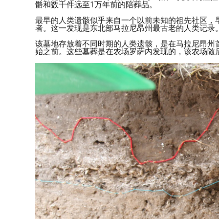
骼和数千件远至1万年前的陪葬品。
最早的人类遗骸似乎来自一个以前未知的祖先社区，
者。这一发现是东北部马拉尼昂州最古老的人类记录
该墓地存放着不同时期的人类遗骸，是在马拉尼昂州
始之前。这些墓葬是在农场罗萨内发现的，该农场随