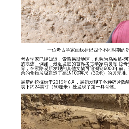
一位考古学家画线标记四个不同时期的沉积层。（图片
考古学家已经知道，索路易斯地区，也称为乌帕翁-阿
的痕迹。例如，最近发掘的首席考古学家惠灵顿·拉奇
骨，在索路易斯发现的其他文物可追溯到6000年前
余的食物垃圾建造了高达100英尺（30米）的贝壳堆
最新的挖掘始于2019年6月，最初发现了各种碎片陶
表下约24英寸（60厘米）处发现了第一具骨骼。