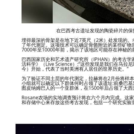
在巴西考古遗址发现的陶瓷碎片的保护。（图片来
埋得最深的骨架是在地下近7英尺（2米）处发现的。
了年代测定。这项技术可以确定骨骼附近的某些矿物
7000年至10000年前，揭示了该地区可能存在神秘
巴西国家历史和艺术遗产研究所（IPHAN）的考古学家萨
活科学》（Live Science）:“这些发现是我们在
今）开始，代表了当时美洲有人居住的世界历史。”
为了验证不同土层的年代测定，拉赫将在2月份将样本送往
小组就可以确定以下群体何时占领了该遗址:前桑巴
图皮纳姆巴人的一个亚群体，在1500年后占领了大
Rosane农场的实地调查预计将在六个月内完成。这
和存储中心来存放这些考古发现，包括一个研究实验