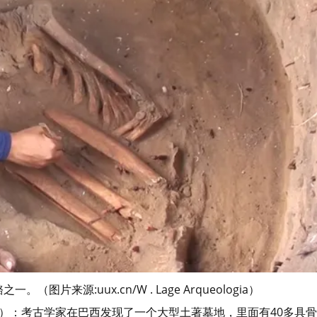
片来源:uux.cn/W . Lage Arqueologia）
佐拉）：考古学家在巴西发现了一个大型土著墓地，里面有40多具骨