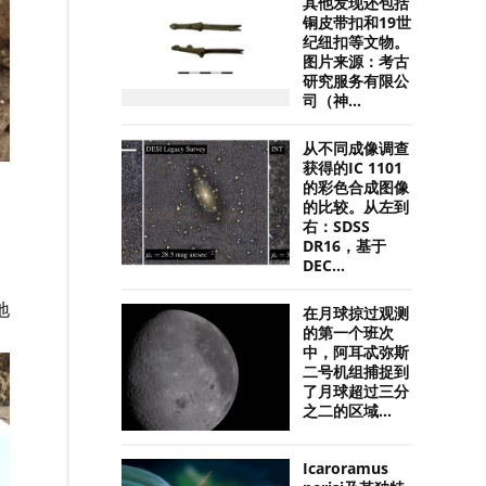
其他发现还包括
铜皮带扣和19世
纪纽扣等文物。
图片来源：考古
研究服务有限公
司（神...
从不同成像调查
获得的IC 1101
的彩色合成图像
的比较。从左到
右：SDSS
DR16，基于
DEC...
地
在月球掠过观测
的第一个班次
中，阿耳忒弥斯
二号机组捕捉到
了月球超过三分
之二的区域...
Icaroramus