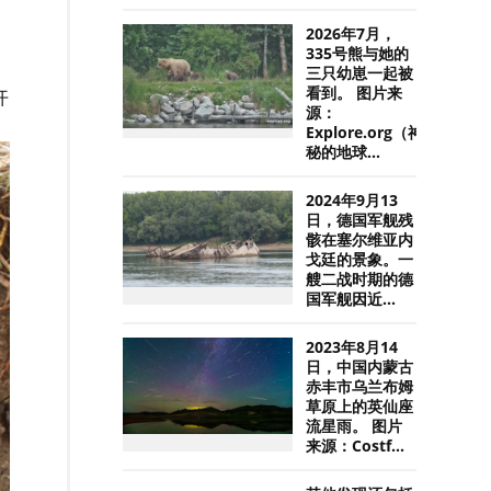
2026年7月，
335号熊与她的
三只幼崽一起被
看到。 图片来
开
源：
Explore.org（神
秘的地球...
2024年9月13
日，德国军舰残
骸在塞尔维亚内
戈廷的景象。一
艘二战时期的德
国军舰因近...
2023年8月14
日，中国内蒙古
赤丰市乌兰布姆
草原上的英仙座
流星雨。 图片
来源：Costf...