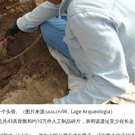
片来源:uux.cn/W . Lage Arqueologia）
共43具骨骼和约10万件人工制品碎片，表明该遗址至少在长达