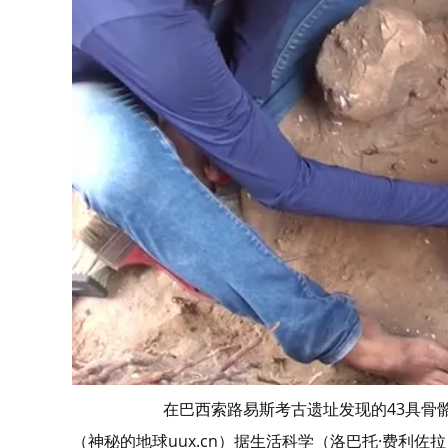
在巴西索路易斯考古遗址发现的43具骨骼之一。（图
（神秘的地球uux.cn）据生活科学（洛巴托·费利