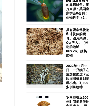
perisi及其独特
的异形触角。图
片来源：英国皇
家学会B会刊：
生物科学（2...
具有密集丝状物
和球状体的囊
骨。图片来源：
Qu 等人。（神
秘的地球
uux.cn）据美
国物...
2022年11月11
日，一只猴子在
孟加拉国达卡公
园周围被看到抱
着小狗。对300
多例跨物种...
罗马花费近200
年时间征服伊比