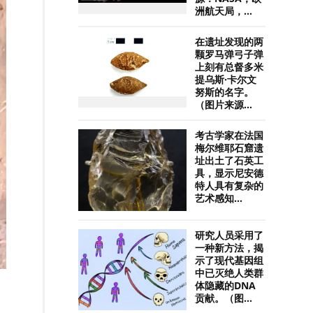
洲航天局，...
在遗址发现的两
颗罗马弹弓子弹
上刻有总督多米
提乌斯·卡尔文
努斯的名字。
（图片来源...
考古学家在法国
梅尔维耶石窟遗
址出土了石英工
具，显示尼安德
特人具有复杂的
艺术感知...
研究人员采用了
一种新方法，揭
示了现代基因组
中已灭绝人类群
体隐藏的DNA
贡献。（图...