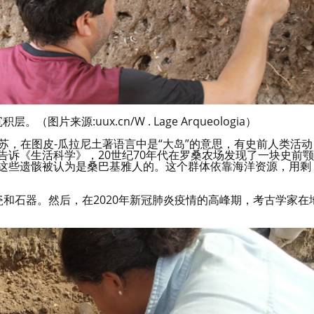
来源:uux.cn/W . Lage Arqueologia）
苏，在图皮-瓜拉尼土著语言中是“大岛”的意思，有史前人类活动
告诉《生活科学》，20世纪70年代在罗桑农场发现了一块史前颚
。这些遗骸被认为是桑巴基雅人的。这个群体依靠海洋资源，用剩
。
瓷和石器。然后，在2020年新冠肺炎疫情的高峰期，考古学家在