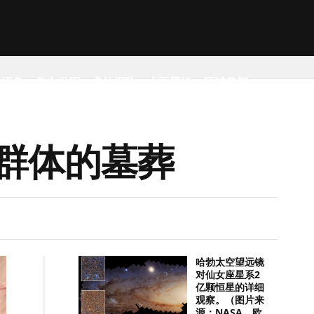
然现象
考古发现
户外探险
桌面壁纸
环球趣闻
群体的墓葬
哈勃太空望远镜
对仙女座星系2
亿颗恒星的详细
观察。（图片来
源：NASA，欧