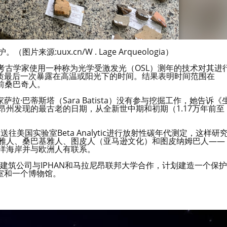
源:uux.cn/W . Lage Arqueologia）
考古学家使用一种称为光学受激发光（OSL）测年的技术对其进
质最后一次暴露在高温或阳光下的时间。结果表明时间范围在
的前桑巴奇人。
拉·巴蒂斯塔（Sara Batista）没有参与挖掘工作，她告诉《
马拉尼昂州发现的最古老的日期，从全新世中期和初期（1.17万年前至
美国实验室Beta Analytic进行放射性碳年代测定，这样研
基雅人、桑巴基雅人、图皮人（亚马逊文化）和图皮纳姆巴人——
西洋海岸并与欧洲人有联系。
家建筑公司与IPHAN和马拉尼昂联邦大学合作，计划建造一个保护
室和一个博物馆。