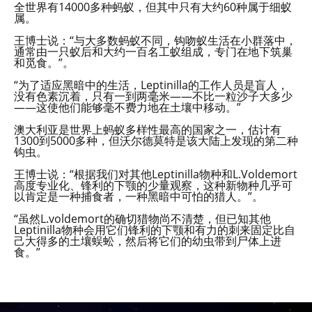
全世界有14000多种蚂蚁，但其中只有大约60种属于细蚁
属。
王博士说：“与大多数蚂蚁不同，钩吻蚁生活在小群落中，
通常由一只蚁后和大约一百名工蚁组成，专门在地下筑巢
和觅食。”。
“为了适应黑暗中的生活，Leptinilla的工作人员是盲人，
没有色素沉着，只有一到两毫米——不比一粒沙子大多少
——这使他们能够毫不费力地在土壤中移动。”
澳大利亚是世界上蚂蚁多样性最高的国家之一，估计有
1300到5000多种，但沃尔德莫特是该大陆上发现的第二种
钩虫。
王博士说：“根据我们对其他Leptinilla物种和L.Voldemort
高度专业化、锋利的下颚的少量观察，这种新物种几乎可
以肯定是一种捕食者，一种黑暗中可怕的猎人。”。
“虽然L.voldemort的确切猎物尚不清楚，但已知其他
Leptinilla物种会用它们锋利的下颚和有力的刺来固定比自
己大得多的土壤蜈蚣，然后将它们的幼虫带到尸体上进
食。”