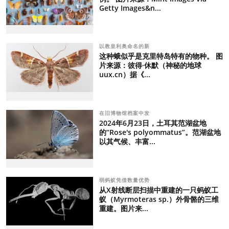
Getty Images&n...
以教皇利奥命名的新
这种蛾似乎是克里特岛特有的物种。 图
片来源：彼得·休默（神秘的地球
uux.cn）据《...
在旧博物馆档案中发
2024年6月23日，土耳其范湖盆地
的“Rose's polyommatus”。范湖盆地
以其气候、丰富...
弱蚂蚁凭借数量优势
从X射线断层扫描中重建的一只蚂蚁工
蚁（Myrmoteras sp.）外骨骼的三维
重建。图片来...