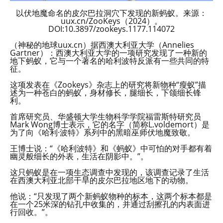
以伏地魔命名的皮尔巴拉洞穴下发现的新蚂蚁。来源：
uux.cn/ZooKeys（2024）。
DOI:10.3897/zookeys.1177.114072
（神秘的地球uux.cn）据西澳大利亚大学（Annelies
Gartner）：西澳大利亚大学的一项研究发现了一种新的
地下蚂蚁，它与一个著名的哈利波特反派有一些共同的特
征。
这项发表在《Zookeys》杂志上的研究将新物种“瘦蚁”描
述为一种苍白的蚂蚁，身材修长，腿细长，下颌细长锋
利。
首席研究员、华盛顿大学生物科学学院福雷斯特研究员
Mark Wong博士表示，它的名字（简称L.voldemort）是
为了向《哈利·波特》系列中的黑暗巫师伏地魔致敬。
王博士说：“《哈利波特》和《蚂蚁》中可怕的对手都有着
幽灵般细长的外表，生活在阴影中。”。
这只蚂蚁是在一项生态调查中发现的，该调查记录了生活
在西澳大利亚北部干旱的皮尔巴拉地区地下的动物。
他说：“只发现了两个新蚂蚁物种的标本，这两个标本都是
在一个25米深的钻孔中收集的，并通过刮擦孔的内表面进
行回收。”。