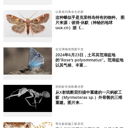
以教皇利奥命名的新
这种蛾似乎是克里特岛特有的物种。 图
片来源：彼得·休默（神秘的地球
uux.cn）据《...
在旧博物馆档案中发
2024年6月23日，土耳其范湖盆地
的“Rose's polyommatus”。范湖盆地
以其气候、丰富...
弱蚂蚁凭借数量优势
从X射线断层扫描中重建的一只蚂蚁工
蚁（Myrmoteras sp.）外骨骼的三维
重建。图片来...
寄生蚁欺骗工蚁杀死