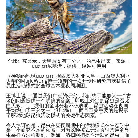
全球研究显示，天黑后又有三分之一的昆虫出来。来源：
uux.cn尼基湾，提供，经许可使用
（神秘的地球uux.cn）据西澳大利亚大学：由西澳大利亚
大学的Mark Wong博士领导的一项开创性研究首次提供了
昆虫活动模式的全球基本昼夜周期图。
王博士说：“通过我们广泛的研究，我们终于能够为一个古
老的问题提供一个明确的答案，即晚上外出的昆虫是否比
白天多。”。“我们的全球分析不仅表明，昆虫活动在夜间
平均增加了三分之一（31.4%），而且至关重要的是揭示
了驱动地球昆虫活动模式的关键生态因素。”
令人惊讶的是，昆虫在昼夜周期中的活动模式在生态学中
是一个研究不足的领域，因为这种模式无法通过常用的昆
虫采样方法检测到。例如，清扫网捕捉不活跃的昆虫，而