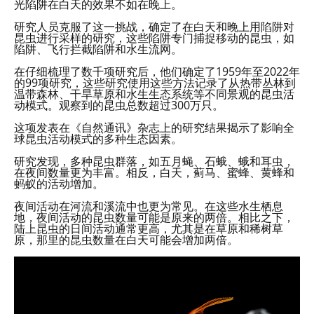
光陷阱在白天的效果不如在晚上。
研究人员克服了这一挑战，确定了在白天和晚上用陷阱对
昆虫进行采样的研究，这些陷阱专门捕捉移动的昆虫，如
陷阱、飞行拦截陷阱和水生流网。
在仔细梳理了数千项研究后，他们确定了1959年至2022年
的99项研究，这些研究使用这些方法记录了从热带丛林到
温带森林、干旱草原和水生生态系统等不同景观的昆虫活
动模式。观察到的昆虫总数超过300万只。
这项发表在《自然通讯》杂志上的研究结果揭示了影响全
球昆虫活动模式的多种生态因素。
研究发现，多种昆虫群落，如五月蝇、石蛾、蛾和耳虫，
在夜间数量更为丰富。相反，白天，蓟马、蜜蜂、黄蜂和
蚂蚁的活动增加。
夜间活动在河流和溪流中也更为常见。在这些水生栖息
地，夜间活动的昆虫数量可能是原来的两倍。相比之下，
陆上昆虫的日间活动通常更高，尤其是在草原和稀树草
原，那里的昆虫数量在白天可能会增加两倍。