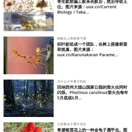
寄生蚁欺骗工蚁杀死蚁后，然后夺取王
位。图片来源：uux.cn/Current
Biology / Taka...
蚂蚁比人类更善于团
织叶蚁组成一个团队，在树上搭建桥梁
和筑巢。图片来源：
uux.cn/Karunakaran Parame...
为什么今年夏天到处
田纳西州大烟山国家公园的萤火虫同时
闪烁。Photinus carolinus萤火虫每年
5月底或6月...
大多数虫子看不见红
希腊银莲花上的一种金龟子属甲虫。图