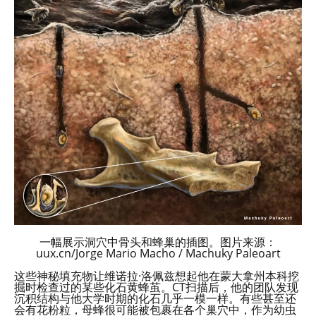
一幅展示洞穴中骨头和蜂巢的插图。图片来源：
uux.cn/Jorge Mario Macho / Machuky Paleoart
这些神秘填充物让维诺拉·洛佩兹想起他在蒙大拿州本科挖
掘时检查过的某些化石黄蜂茧。CT扫描后，他的团队发现
沉积结构与他大学时期的化石几乎一模一样。有些甚至还
会有花粉粒，母蜂很可能被包裹在各个巢穴中，作为幼虫