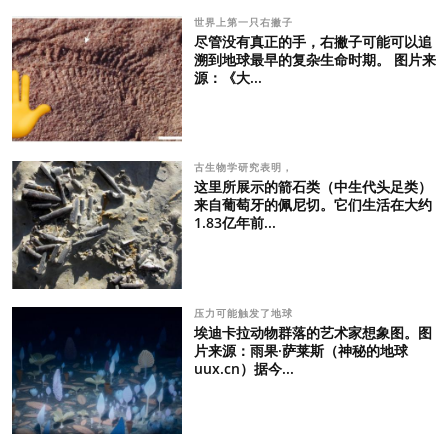
世界上第一只右撇子
尽管没有真正的手，右撇子可能可以追
溯到地球最早的复杂生命时期。 图片来
源：《大...
古生物学研究表明，
这里所展示的箭石类（中生代头足类）
来自葡萄牙的佩尼切。它们生活在大约
1.83亿年前...
压力可能触发了地球
埃迪卡拉动物群落的艺术家想象图。图
片来源：雨果·萨莱斯（神秘的地球
uux.cn）据今...