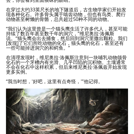
去，你会看到里面狼蛛的眼睛。”
在穿过大约33英尺长的地下隧道后，古生物学家们开始发
现各种化石。许多骨头属于啮齿动物，但也有鸟类、爬行
动物甚至树懒的骨骼，总共超过50种不同的动物。
“我们认为这里曾是一个猫头鹰生活了许多代人，甚至可能
持续了数百年甚至数千年的洞穴，”维尼奥拉·洛佩斯
说。“猫头鹰会出去捕食，然后回到洞穴里撒出颗粒。我们
[发现]了它们所吃动物的化石，猫头鹰的化石，甚至还有
一些可能掉进洞穴的和鳄鱼。”
在清理发现时，维尼奥拉·洛佩斯注意到一块哺乳动物颌骨
化石的一个牙槽内有光滑、几乎凹陷的沉积物。土壤通常
不会在化石中这样积累，但后来维尼奥拉·洛佩兹开始发现
更多实例。
“我当时想，'好吧，这里有点奇怪，'”他记得。