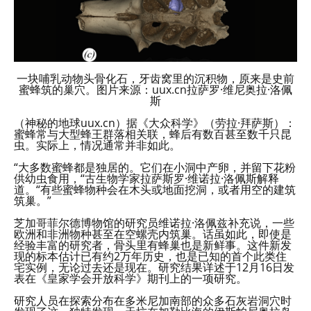
一块哺乳动物头骨化石，牙齿窝里的沉积物，原来是史前
蜜蜂筑的巢穴。图片来源：uux.cn拉萨罗·维尼奥拉·洛佩
斯
（神秘的地球uux.cn）据《大众科学》（劳拉·拜萨斯）：
蜜蜂常与大型蜂王群落相关联，蜂后有数百甚至数千只昆
虫。实际上，情况通常并非如此。
“大多数蜜蜂都是独居的。它们在小洞中产卵，并留下花粉
供幼虫食用，“古生物学家拉萨斯罗·维诺拉·洛佩斯解释
道。“有些蜜蜂物种会在木头或地面挖洞，或者用空的建筑
筑巢。”
芝加哥菲尔德博物馆的研究员维诺拉·洛佩兹补充说，一些
欧洲和非洲物种甚至在空螺壳内筑巢。话虽如此，即使是
经验丰富的研究者，骨头里有蜂巢也是新鲜事。这件新发
现的标本估计已有约2万年历史，也是已知的首个此类住
宅实例，无论过去还是现在。研究结果详述于12月16日发
表在《皇家学会开放科学》期刊上的一项研究。
研究人员在探索分布在多米尼加南部的众多石灰岩洞穴时