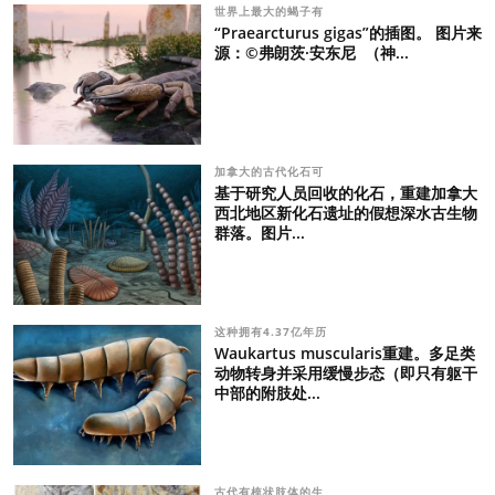
世界上最大的蝎子有
“Praearcturus gigas”的插图。 图片来
源：©弗朗茨·安东尼 （神...
加拿大的古代化石可
基于研究人员回收的化石，重建加拿大
西北地区新化石遗址的假想深水古生物
群落。图片...
这种拥有4.37亿年历
Waukartus muscularis重建。多足类
动物转身并采用缓慢步态（即只有躯干
中部的附肢处...
古代有梳状肢体的生