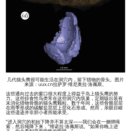
几代猫头鹰很可能生活在洞穴内，留下猎物的骨头。图片
来源：uux.cn拉萨罗·维尼奥拉·洛佩斯。
这些通向过去的窗口很大程度上得益于岛上猫头鹰的努
力。这些掠食性鸟类常在这些洞穴内筑巢，定期咳出装有
未消化猎物骨骼的猫头鹰颗粒。数千年间，这些骨骼层层
在雨季形成的碳酸盐层层上层化石形成。然而，亲眼目睹
这些遗迹并非胆小者所能承受。
“进入洞穴的初始下降并不算太深——我们会在一侧绑绳
索，然后绳降下来，”维诺拉·洛佩斯说。“如果你晚上进