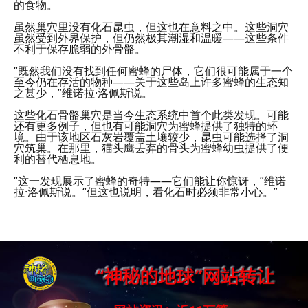
的食物。
虽然巢穴里没有化石昆虫，但这也在意料之中。这些洞穴
虽然受到外界保护，但仍然极其潮湿和温暖——这些条件
不利于保存脆弱的外骨骼。
“既然我们没有找到任何蜜蜂的尸体，它们很可能属于一个
至今仍在存活的物种——关于这些岛上许多蜜蜂的生态知
之甚少，”维诺拉·洛佩斯说。
这些化石骨骼巢穴是当今生态系统中首个此类发现。可能
还有更多例子，但也有可能洞穴为蜜蜂提供了独特的环
境。由于该地区石灰岩覆盖土壤较少，昆虫可能选择了洞
穴筑巢。在那里，猫头鹰丢弃的骨头为蜜蜂幼虫提供了便
利的替代栖息地。
“这一发现展示了蜜蜂的奇特——它们能让你惊讶，”维诺
拉·洛佩斯说。“但这也说明，看化石时必须非常小心。”