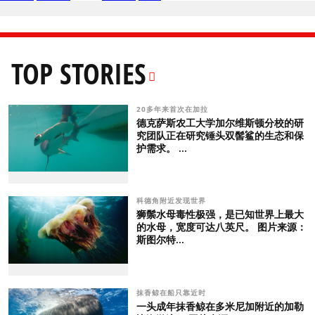
TOP STORIES
20多年来首次在加拉
德克萨斯农工大学加尔维斯顿分校的研
究团队正在研究锤头双髻鲨的生态和保
护需求。 ...
科德角附近发现世界
狮鬃水母毒性极强，是已知世界上最大
的水母，宽度可达八英尺。 图片来源：
斯图尔特...
抹香鲸在船只靠近时
一头成年抹香鲸在多米尼加附近的加勒