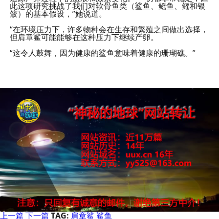
此这项研究挑战了我们对软骨鱼类（鲨鱼、鳐鱼、鳐和银
鲛）的基本假设，”她说道。
“在环境压力下，许多物种会在生存和繁殖之间做出选择，
但肩章鲨可能能够在这种压力下继续产卵。
“这令人鼓舞，因为健康的鲨鱼意味着健康的珊瑚礁。”
上一篇
下一篇
TAG:
肩章鲨
鲨鱼