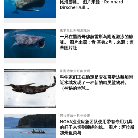
比海游泳。 图片来源：Reinhard
Dirscherl/ull...
佛罗里达刚刚发现的
一只在墨西哥穆赫雷斯岛附近游泳的鲸
鲨。 图片来源：肯·基弗2号，来源：盖
蒂图片社...
哥斯达黎加可能发现
科学家们正在确定是否在哥斯达黎加附
近水域发现了一种新的幽灵鲨物种。
（神秘的地球...
阿拉斯加一只年轻座
NOAA渔业应急团队使用带有专用刀具
的杆子来切割缠绕的线。 图片：阿拉斯
加州鱼类与...