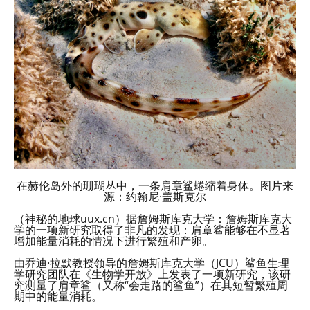
在赫伦岛外的珊瑚丛中，一条肩章鲨蜷缩着身体。图片来
源：约翰尼·盖斯克尔
（神秘的地球uux.cn）据詹姆斯库克大学：詹姆斯库克大
学的一项新研究取得了非凡的发现：肩章鲨能够在不显著
增加能量消耗的情况下进行繁殖和产卵。
由乔迪·拉默教授领导的詹姆斯库克大学（JCU）鲨鱼生理
学研究团队在《生物学开放》上发表了一项新研究，该研
究测量了肩章鲨（又称“会走路的鲨鱼”）在其短暂繁殖周
期中的能量消耗。