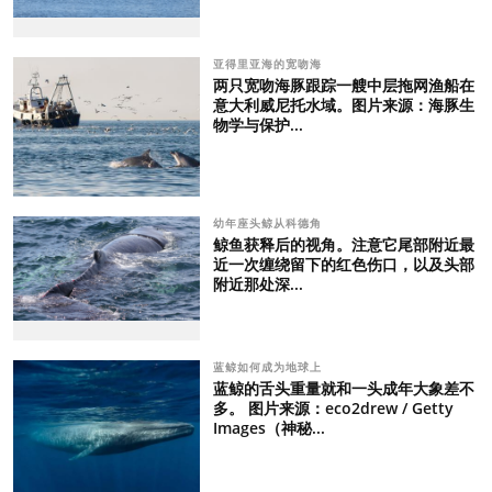
亚得里亚海的宽吻海
两只宽吻海豚跟踪一艘中层拖网渔船在
意大利威尼托水域。图片来源：海豚生
物学与保护...
幼年座头鲸从科德角
鲸鱼获释后的视角。注意它尾部附近最
近一次缠绕留下的红色伤口，以及头部
附近那处深...
蓝鲸如何成为地球上
蓝鲸的舌头重量就和一头成年大象差不
多。 图片来源：eco2drew / Getty
Images（神秘...