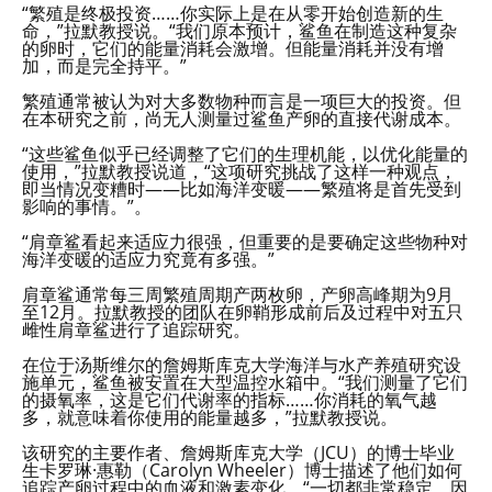
“繁殖是终极投资……你实际上是在从零开始创造新的生
命，”拉默教授说。“我们原本预计，鲨鱼在制造这种复杂
的卵时，它们的能量消耗会激增。但能量消耗并没有增
加，而是完全持平。”
繁殖通常被认为对大多数物种而言是一项巨大的投资。但
在本研究之前，尚无人测量过鲨鱼产卵的直接代谢成本。
“这些鲨鱼似乎已经调整了它们的生理机能，以优化能量的
使用，”拉默教授说道，“这项研究挑战了这样一种观点，
即当情况变糟时——比如海洋变暖——繁殖将是首先受到
影响的事情。”。
“肩章鲨看起来适应力很强，但重要的是要确定这些物种对
海洋变暖的适应力究竟有多强。”
肩章鲨通常每三周繁殖周期产两枚卵，产卵高峰期为9月
至12月。拉默教授的团队在卵鞘形成前后及过程中对五只
雌性肩章鲨进行了追踪研究。
在位于汤斯维尔的詹姆斯库克大学海洋与水产养殖研究设
施单元，鲨鱼被安置在大型温控水箱中。“我们测量了它们
的摄氧率，这是它们代谢率的指标……你消耗的氧气越
多，就意味着你使用的能量越多，”拉默教授说。
该研究的主要作者、詹姆斯库克大学（JCU）的博士毕业
生卡罗琳·惠勒（Carolyn Wheeler）博士描述了他们如何
追踪产卵过程中的血液和激素变化。“一切都非常稳定，因