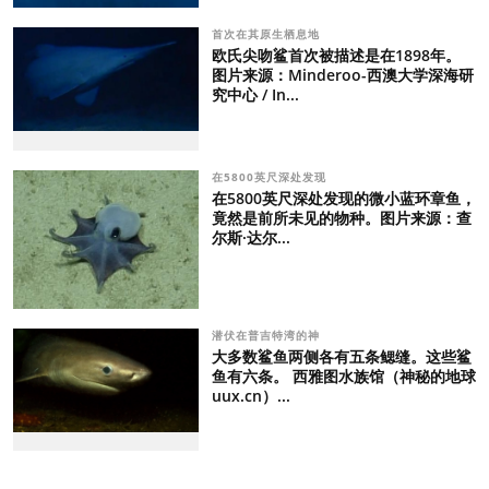
首次在其原生栖息地
欧氏尖吻鲨首次被描述是在1898年。
图片来源：Minderoo-西澳大学深海研
究中心 / In...
在5800英尺深处发现
在5800英尺深处发现的微小蓝环章鱼，
竟然是前所未见的物种。图片来源：查
尔斯·达尔...
潜伏在普吉特湾的神
大多数鲨鱼两侧各有五条鳃缝。这些鲨
鱼有六条。 西雅图水族馆（神秘的地球
uux.cn）...