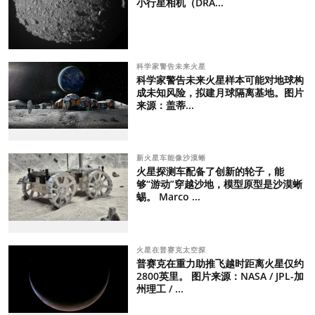
小行星相机（DRA...
科学家警告未来火星
科学家警告未来火星样本可能对地球构
成未知风险，拟建月球隔离基地。图片
来源：盖蒂...
新火星车能像沙漠蜥
火星探测车配备了创新的轮子，能
够“游动”穿越沙地，模型原型是沙漠蜥
蜴。 Marco ...
火星在普赛克太空探
普赛克在重力助推飞越时距离火星仅约
2800英里。 图片来源：NASA / JPL-加
州理工 / ...