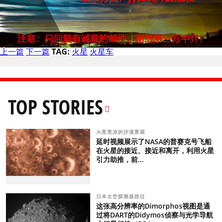
上一篇
下一篇
TAG:
火星
火星车
TOP STORIES
火星荒凉的沙漠景观
延时视频展示了NASA的普赛克号飞船
在火星的接近、接近和离开，利用火星
引力助推，前...
日本太空探测器掠过
这张高分辨率的Dimorphos视图是通
过将DART的Didymos侦察与光学导航