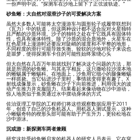
一份声明中说。“探测车在沙地上留下了正弦波轨迹。”
砂鱼蜥：大自然对湿滑沙子的可爱解决方案
虽然大多数人可能将太空漫游车与圆形轮子或履带联想到
《瓦力》中的轨道，但这两种设计都不适合应对火星独特
且严酷的沙质环境。沙子的独特之处在于它既具有固体特
性，也具有液体特性。除了沙质的混合质地外，火星车在
红色星球上漫游时还要应对陡峭的坡度和不平整的地形，
不同程度的滑行可能导致失衡。较软的沙地对轮子来说也
是噩梦，使得探测车卡住的可能性始终萦绕心头
但大自然在几百万年前就找到了解决这个问题的方法，那
就是所谓的砂鱼蜥。与其名字相反，这只撒哈拉沙漠本地
的蜥蜴属于蜥蜴科。在地面上，沙鱼用它细小的腿像蜥蜴
一样抓挠。当它钻进沙子里时，事情就变得更有趣了。X
射线成像显示，砂鱼蜥在沙子下向前推进，利用强大的波
动产生推力并克服阻力。结果看起来像动物在沙中游动，
惊人地类似于鱼类通过水中摆动身体的方式
佐治亚理工学院的工程师们将这些观察数据应用于2011
年，创造了自己的沙鱼机器人。用机器人测试显示，这种
小蜥蜴奇特的楔形头部可能有助于产生升力，更轻松地在
沙中游泳。
沉或游：新探测车两者兼顾
研究这款受砂鱼蜥启发的机器人的研究人员表示，它在穿