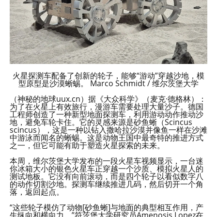
火星探测车配备了创新的轮子，能够“游动”穿越沙地，模
型原型是沙漠蜥蜴。 Marco Schmidt / 维尔茨堡大学
（神秘的地球uux.cn）据《大众科学》（麦克·德格林）：
为了在火星上有效旅行，漫游车需要处理大量沙子。德国
工程师创造了一种新型地面探测车，利用游动动作推动沙
地，避免车轮卡住。它的灵感来源是砂鱼蜥（Scincus
scincus），这是一种以钻入撒哈拉沙漠并像鱼一样在沙滩
中游泳而闻名的蜥蜴。这是动物王国中最奇特的推进方式
之一，但它可能有助于塑造火星探索的未来。
本周，维尔茨堡大学发布的一段火星车视频显示，一台迷
你冰箱大小的银色火星车正穿越一个沙质、模拟火星人的
测试地板。它没有向前滚动，而是四个轮子以看似数字八
的动作切割沙地。探测车继续推进几码，然后切开一个角
落，返回起点。
“这些轮子模仿了动物[砂鱼蜥]与地面的典型相互作用，产
生纵向和横向力，”符茨堡大学研究员Amenosis Lopez在