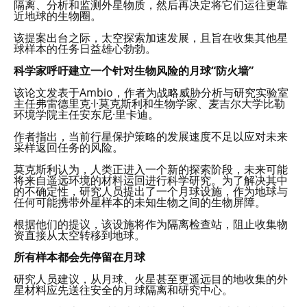
隔离、分析和监测外星物质，然后再决定将它们运往更靠
近地球的生物圈。
该提案出台之际，太空探索加速发展，且旨在收集其他星
球样本的任务日益雄心勃勃。
科学家呼吁建立一个针对生物风险的月球“防火墙”
该论文发表于Ambio，作者为战略威胁分析与研究实验室
主任弗雷德里克·I·莫克斯利和生物学家、麦吉尔大学比勒
环境学院主任安东尼·里卡迪。
作者指出，当前行星保护策略的发展速度不足以应对未来
采样返回任务的风险。
莫克斯利认为，人类正进入一个新的探索阶段，未来可能
将来自遥远环境的材料运回进行科学研究。为了解决其中
的不确定性，研究人员提出了一个月球设施，作为地球与
任何可能携带外星样本的未知生物之间的生物屏障。
根据他们的提议，该设施将作为隔离检查站，阻止收集物
资直接从太空转移到地球。
所有样本都会先停留在月球
研究人员建议，从月球、火星甚至更遥远目的地收集的外
星材料应先送往安全的月球隔离和研究中心。