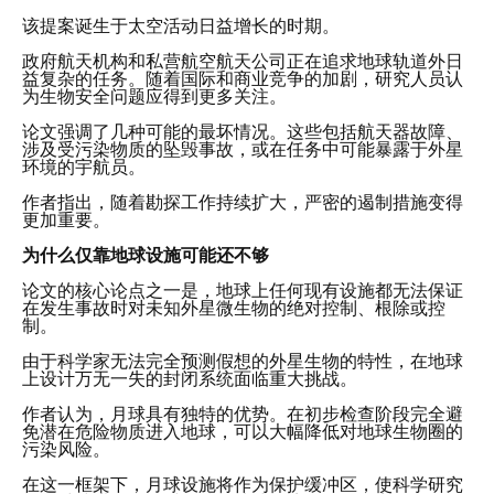
该提案诞生于太空活动日益增长的时期。
政府航天机构和私营航空航天公司正在追求地球轨道外日
益复杂的任务。随着国际和商业竞争的加剧，研究人员认
为生物安全问题应得到更多关注。
论文强调了几种可能的最坏情况。这些包括航天器故障、
涉及受污染物质的坠毁事故，或在任务中可能暴露于外星
环境的宇航员。
作者指出，随着勘探工作持续扩大，严密的遏制措施变得
更加重要。
为什么仅靠地球设施可能还不够
论文的核心论点之一是，地球上任何现有设施都无法保证
在发生事故时对未知外星微生物的绝对控制、根除或控
制。
由于科学家无法完全预测假想的外星生物的特性，在地球
上设计万无一失的封闭系统面临重大挑战。
作者认为，月球具有独特的优势。在初步检查阶段完全避
免潜在危险物质进入地球，可以大幅降低对地球生物圈的
污染风险。
在这一框架下，月球设施将作为保护缓冲区，使科学研究