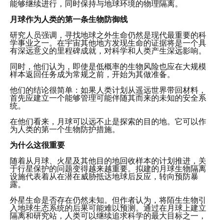
能够继续进行，同时保持与地球环境的物理隔离。
月球作为人类的第一条生物防御线
研究人员强调，寻找地球之外生命仍然是现代最重要的科
学事业之一。在宇宙其他地方发现生命的证据将是一个具
有深远意义的里程碑成就，对科学和人类产生深远影响。
同时，他们认为，即使是低概率的生物风险也应在大规模
样本返回任务成为常规之前，开始为其做准备。
他们的结论很简单：如果人类计划从遥远世界带回材料，
首先应建立一个能够管理可能伴随其而来的未知的安全系
统。
在他们看来，月球可以远不止是探索的目的地。它可以作
为人类的第一个生物防护措施。
为什么这很重要
随着从月球、火星及其他目的地回收样本的计划推进，关
于行星保护的问题变得越来越重要。拟建的月球生物隔离
设施代表着从在潜在威胁抵达地球后反应，转向预防暴
露。
外星生命是否存在仍然未知。但作者认为，将陌生生物引
入地球生态系统的后果可能难以预测。通过在月球上建立
隔离和研究站，人类可以继续追求科学的最大目标之一，