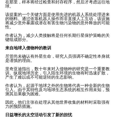
在那里，样本将经过检查和封存程序，然后才考虑运往地
球。
该提案的一个关键方面是使用先进的机器人系统处理进来
的物料。通过依靠机器人操作而非直接人工互动，该设施
将减少意外暴露或潜在有害生物污染物的意外释放的可能
性。
作者认为，减少人类接触将是任何长期行星保护策略的关
键组成部分。
来自地球入侵物种的教训
尽管尚未确认有外星生命，研究人员强调不确定性本身就
是谨慎的理由。
里奇亚迪指出，数十年来对入侵物种的研究是一个重要教
训。纵观地球历史，引入陌生环境的生物有时迅速扩散，
产生了难以或不可能逆转的生态影响。
作者认为，起源于地球之外的生物将代表一种全新的生物
引入。由于其特性及与地球生态系统的相互作用未知，预
测其后果极为困难。
因此，他们主张在处理从其他世界收集的材料时采取强有
力的预防措施。
日益增长的太空活动引发了新的担忧