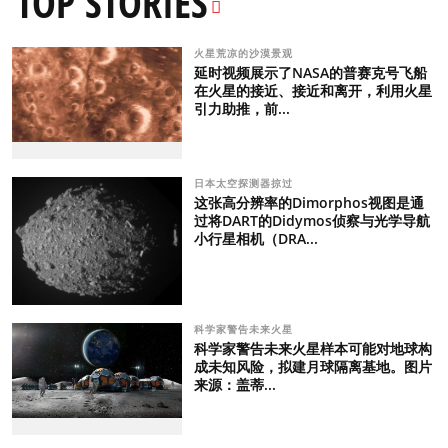
TOP STORIES
火星荒凉的沙漠景观
延时视频展示了NASA的普赛克号飞船
在火星的接近、接近和离开，利用火星
引力助推，前...
日本太空探测器掠过
这张高分辨率的Dimorphos视图是通
过将DART的Didymos侦察与光学导航
小行星相机（DRA...
科学家警告未来火星
科学家警告未来火星样本可能对地球构
成未知风险，拟建月球隔离基地。图片
来源：盖蒂...