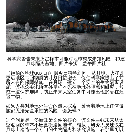
科学家警告未来火星样本可能对地球构成未知风险，拟建
月球隔离基地。图片来源：盖蒂图片社
（神秘的地球uux.cn）据今日科学新闻：从月球、火星及
更远地区带回物质的计划日益增长，促使科学家提出了前
所未有的保障措施：在月球上建立一个安全的生物隔离设
施。该概念要求所有外星样本先在地球外隔离和研究，形
成一道保护屏障，防止未来太空任务中可能出现的潜在危
险生物。
如果人类对地球外生命的最大探索，蕴含着地球上任何设
施都无法完全承控的风险，会怎样？
这个问题是一份新政策文件的核心，该文件主张未来从太
空返回的样本不应直接送回地球。相反，研究人员建议在
月球上建造一个专门的生物隔离和研究设施，在那里可以