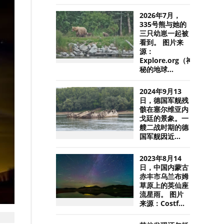
2026年7月，
335号熊与她的
三只幼崽一起被
看到。 图片来
源：
Explore.org（神
秘的地球...
2024年9月13
日，德国军舰残
骸在塞尔维亚内
戈廷的景象。一
艘二战时期的德
国军舰因近...
2023年8月14
日，中国内蒙古
赤丰市乌兰布姆
草原上的英仙座
流星雨。 图片
来源：Costf...