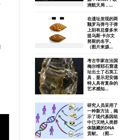
至
洲航天局，...
。
在遗址发现的两
颗罗马弹弓子弹
上刻有总督多米
提乌斯·卡尔文
努斯的名字。
目
（图片来源...
考古学家在法国
梅尔维耶石窟遗
址出土了石英工
具，显示尼安德
特人具有复杂的
艺术感知...
研究人员采用了
一种新方法，揭
示了现代基因组
中已灭绝人类群
体隐藏的DNA
贡献。（图...