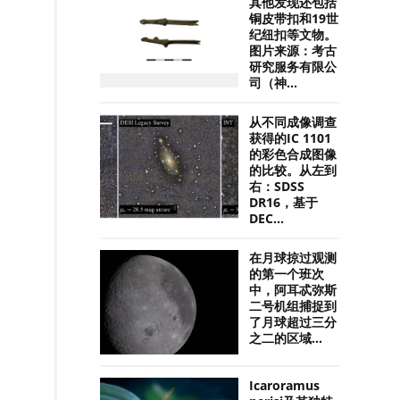
其他发现还包括
铜皮带扣和19世
纪纽扣等文物。
图片来源：考古
研究服务有限公
司（神...
从不同成像调查
获得的IC 1101
的彩色合成图像
的比较。从左到
右：SDSS
DR16，基于
DEC...
在月球掠过观测
的第一个班次
中，阿耳忒弥斯
二号机组捕捉到
了月球超过三分
之二的区域...
Icaroramus