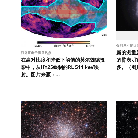
银河系可能比
新的测量
河外正电子湮灭热点
在高对比度和降低下阈值的莫尔魏德投
的臂表明
影中，从HY25绘制的RL 511 keV映
多。（图片
射。图片来源：...