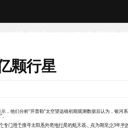
事
动物世界
植物世界
远古生物
未解之谜
探索发现
自
0亿颗行星
表示，他们分析“开普勒”太空望远镜初期观测数据后认为，银河系
”。
首个专门用于搜寻太阳系外类地行星的航天器。在为期至少3年半