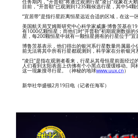
任务期内，“开普勒”将通过观测行星“凌日”现象在天
目前，“开普勒”已观测到1235颗候选行星，其中54颗
“宜居带”是指行星距离恒星远近合适的区域，在这一
美国航天局艾姆斯研究中心科学家威廉·博鲁茨基在1
有1000亿颗恒星；而他们对“开普勒”初期观测数
星，每200颗恒星中就有一颗恒星拥有的行星位于“宜
博鲁茨基表示，他们得出的银河系行星数量尚属最小估
前无法将其中所有行星都观测到，科学家在分析银河
“凌日”是指在观测者看来，行星从其母恒星前面经过的
人们看到太阳表面上仿佛有个小黑点在缓缓移动。同样
这一现象搜寻行星。（神秘的地球
www.uux.cn
）
新华社华盛顿2月19日电（记者任海军）