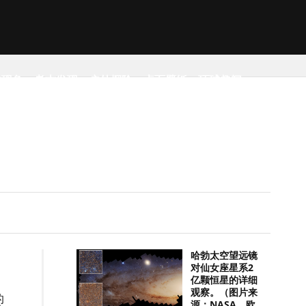
然现象
考古发现
户外探险
桌面壁纸
环球趣闻
哈勃太空望远镜
对仙女座星系2
亿颗恒星的详细
观察。（图片来
的
源：NASA，欧