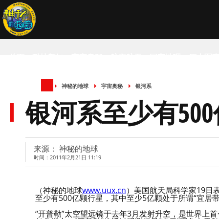
首页
科技新知
宇宙奥秘
航空航天
国家地理
历史军
神秘的地球
宇宙奥秘
银河系
SCIENCE NEWS
银河系至少有50
来源： 神秘的地球
时间：2011年2月21日 11:19
（神秘的地球
www.uux.cn
）美国航天局科学家19日
至少有500亿颗行星，其中至少5亿颗处于所谓“宜居带
“开普勒”太空望远镜于去年3月发射升空，是世界上