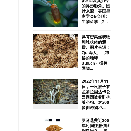
perisi及其独特
的异形触角。图
片来源：英国皇
家学会B会刊：
生物科学（2...
具有密集丝状物
和球状体的囊
骨。图片来源：
Qu 等人。（神
秘的地球
uux.cn）据美
国物...
2022年11月11
日，一只猴子在
孟加拉国达卡公
园周围被看到抱
着小狗。对300
多例跨物种...
罗马花费近200
年时间征服伊比