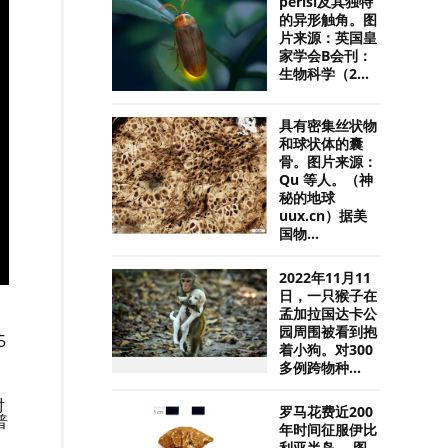
perisi及其独特
的异形触角。图
片来源：英国皇
家学会B会刊：
生物科学（2...
具有密集丝状物
和球状体的囊
骨。图片来源：
Qu 等人。（神
秘的地球
uux.cn）据美
国物...
2022年11月11
日，一只猴子在
孟加拉国达卡公
园周围被看到抱
5
着小狗。对300
多例跨物种...
约
对
罗马花费近200
普
年时间征服伊比