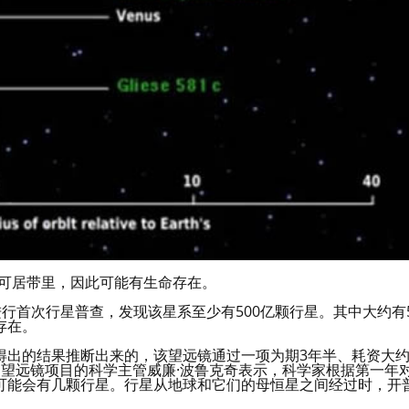
于可居带里，因此可能有生命存在。
行首次行星普查，发现该星系至少有500亿颗行星。其中大约有
存在。
得出的结果推断出来的，该望远镜通过一项为期3年半、耗资大
望远镜项目的科学主管威廉·波鲁克奇表示，科学家根据第一年
可能会有几颗行星。行星从地球和它们的母恒星之间经过时，开