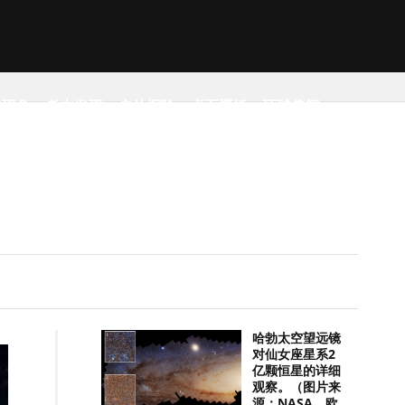
然现象
考古发现
户外探险
桌面壁纸
环球趣闻
哈勃太空望远镜
对仙女座星系2
亿颗恒星的详细
观察。（图片来
源：NASA，欧