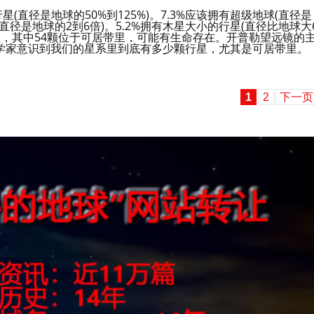
(直径是地球的50%到125%)。7.3%应该拥有超级地球(直径是
星(直径是地球的2到6倍)。5.2%拥有木星大小的行星(直径比地球大
星，其中54颗位于可居带里，可能有生命存在。开普勒望远镜的
学家意识到我们的星系里到底有多少颗行星，尤其是可居带里。
1
2
下一页