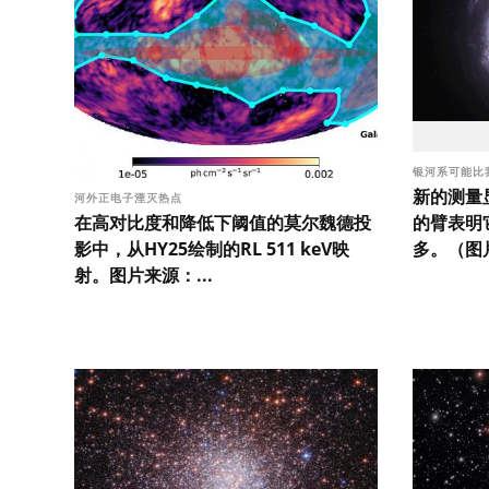
银河系可能比
新的测量
河外正电子湮灭热点
在高对比度和降低下阈值的莫尔魏德投
的臂表明
影中，从HY25绘制的RL 511 keV映
多。（图片
射。图片来源：...