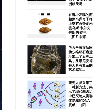
洲航天局，...
在遗址发现的两
颗罗马弹弓子弹
上刻有总督多米
提乌斯·卡尔文
努斯的名字。
（图片来源...
考古学家在法国
梅尔维耶石窟遗
址出土了石英工
具，显示尼安德
特人具有复杂的
艺术感知...
研究人员采用了
一种新方法，揭
示了现代基因组
中已灭绝人类群
体隐藏的DNA
贡献。（图...