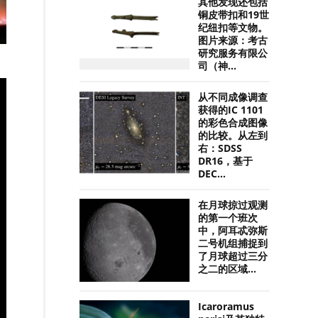
其他发现还包括
铜皮带扣和19世
纪纽扣等文物。
图片来源：考古
研究服务有限公
司（神...
从不同成像调查
获得的IC 1101
的彩色合成图像
的比较。从左到
右：SDSS
DR16，基于
DEC...
在月球掠过观测
的第一个班次
中，阿耳忒弥斯
二号机组捕捉到
了月球超过三分
之二的区域...
Icaroramus