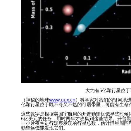
大约有5亿颗行星位
（神秘的地球
www.uux.cn
）科学家对我们的银河系进
亿颗行星位于既不冷又不热的可居带里，可能有生命
这些数字是根据美国宇航局的开普勒望远镜早些时候
6亿美元的任务，用时两年才收集到这些结果。开普勒
一小片夜空进行观察发现的行星总数，估计恒星周围
勒望远镜能发现它们。