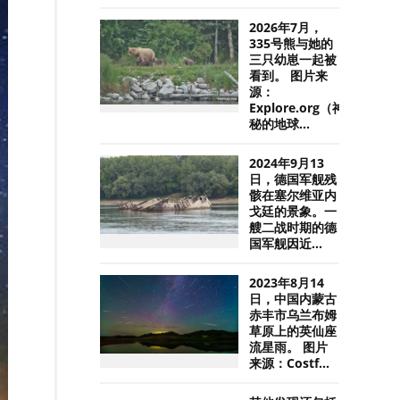
2026年7月，
335号熊与她的
三只幼崽一起被
看到。 图片来
源：
Explore.org（神
秘的地球...
2024年9月13
日，德国军舰残
骸在塞尔维亚内
戈廷的景象。一
艘二战时期的德
国军舰因近...
2023年8月14
日，中国内蒙古
赤丰市乌兰布姆
草原上的英仙座
流星雨。 图片
来源：Costf...