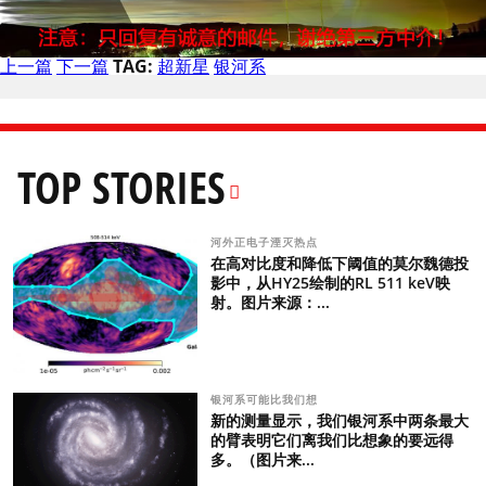
上一篇
下一篇
TAG:
超新星
银河系
TOP STORIES
河外正电子湮灭热点
在高对比度和降低下阈值的莫尔魏德投
影中，从HY25绘制的RL 511 keV映
射。图片来源：...
银河系可能比我们想
新的测量显示，我们银河系中两条最大
的臂表明它们离我们比想象的要远得
多。（图片来...