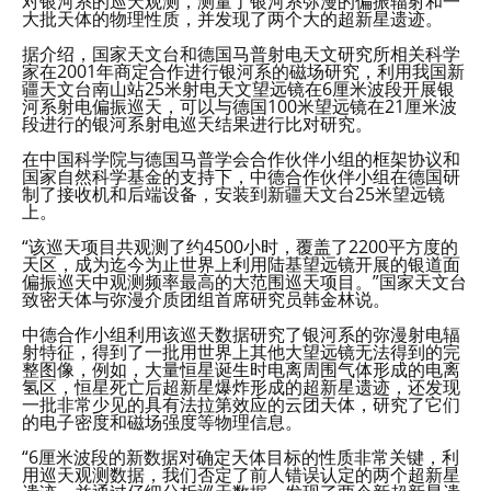
对银河系的巡天观测，测量了银河系弥漫的偏振辐射和一
大批天体的物理性质，并发现了两个大的超新星遗迹。
据介绍，国家天文台和德国马普射电天文研究所相关科学
家在2001年商定合作进行银河系的磁场研究，利用我国新
疆天文台南山站25米射电天文望远镜在6厘米波段开展银
河系射电偏振巡天，可以与德国100米望远镜在21厘米波
段进行的银河系射电巡天结果进行比对研究。
在中国科学院与德国马普学会合作伙伴小组的框架协议和
国家自然科学基金的支持下，中德合作伙伴小组在德国研
制了接收机和后端设备，安装到新疆天文台25米望远镜
上。
“该巡天项目共观测了约4500小时，覆盖了2200平方度的
天区，成为迄今为止世界上利用陆基望远镜开展的银道面
偏振巡天中观测频率最高的大范围巡天项目。”国家天文台
致密天体与弥漫介质团组首席研究员韩金林说。
中德合作小组利用该巡天数据研究了银河系的弥漫射电辐
射特征，得到了一批用世界上其他大望远镜无法得到的完
整图像，例如，大量恒星诞生时电离周围气体形成的电离
氢区，恒星死亡后超新星爆炸形成的超新星遗迹，还发现
一批非常少见的具有法拉第效应的云团天体，研究了它们
的电子密度和磁场强度等物理信息。
“6厘米波段的新数据对确定天体目标的性质非常关键，利
用巡天观测数据，我们否定了前人错误认定的两个超新星