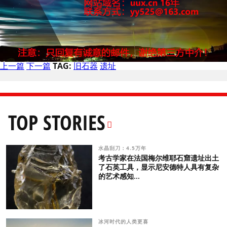
上一篇
下一篇
TAG:
旧石器
遗址
TOP STORIES
水晶刮刀：4.5万年
考古学家在法国梅尔维耶石窟遗址出土
了石英工具，显示尼安德特人具有复杂
的艺术感知...
冰河时代的人类更喜