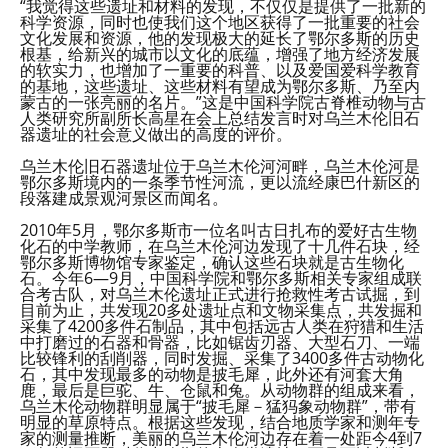
“我觉得这些遗址和材料的发现，不仅仅是提供了一批新的
科学资源，同时也使我们这个地区获得了一批重要的社会
文化发展和资源，他的发现极大的延长了鄂尔多斯的历史
根基，给新兴的城市以文化的底蕴，增强了地方经济发展
的软实力，也增加了一重要的科普、以及爱国爱科学教育
的基地，这些遗址、这些材料有望成为鄂尔多斯、乃至内
蒙古的一张亮丽的名片。”这是中国科学院古脊椎动物与古
人类研究所副所长高星在会上总结发言时对乌兰木伦旧石
器遗址的社会意义做出的高度的评价。
乌兰木伦旧石器遗址位于乌兰木伦河河畔，乌兰木伦河是
鄂尔多斯境内的一条季节性河流，更以流经康巴什新区的
段落建成景观河景区而闻名。
2010年5月，鄂尔多斯市一位名叫古日扎布的爱好古生物
化石的中学教师，在乌兰木伦河边发现了十几件石块，经
鄂尔多斯博物馆专家鉴定，确认这些石块就是古生物化
石。今年6—9月，中国科学院和鄂尔多斯相关专家组成联
合考古队，对乌兰木伦遗址正式进行抢救性考古试掘，到
目前为止，共发现20多处遗址点和文物采集点，共发掘和
采集了4200多件石制品，其中包括远古人类在狩猎和生活
中打磨过的石器和骨器，比如锯齿刃器、大型石刀、一端
比较锋利的刮削器，同时发掘、采集了3400多件古动物化
石，其中发现最多的动物是披毛犀，此外还有河套大角
鹿，最后是巨驼、牛、仓鼠和兔。从动物群的组成来看，
乌兰木伦动物群明显属于“披毛犀－猛犸象动物群”，带有
明显的草原特点。根据这些发现，结合地质学家和测年专
家的测量推断，美丽的乌兰木伦河边存在着一处距今4到7