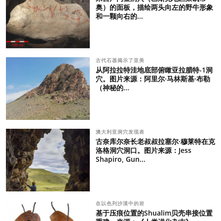
奥）的面板，描绘两头向左的野牛形象
和一颗向右的...
古代石器揭示了亚美
从阿拉拉特洼地底部俯瞰亚拉腊特-1洞
穴。图片来源：阿里尔·马林斯基·布勒
（神秘的...
澳大利亚洞穴发现表
古奈库尔奈长老叔叔拉塞尔·穆莱特在克
洛格洞穴洞口。图片来源：Jess
Shapiro, Gun...
在以色列沙漠中的岩
基于压痕位置的Shualim贝壳串接位置