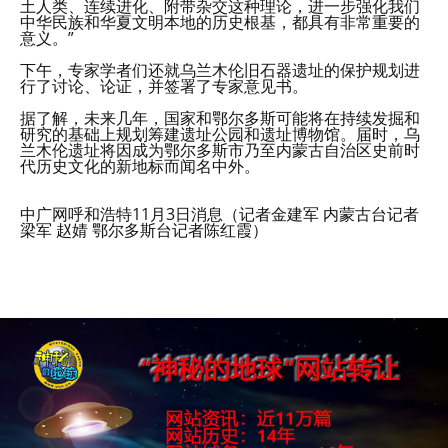
土人类、连续进化、附带杂交这种理论，进一步强化我们
中华民族和华夏文明本地的历史根基，都具有非常重要的
意义。”
下午，专家学者们还就乌兰木伦旧石器遗址的保护规划进
行了讨论、论证，并签署了专家意见书。
据了解，未来几年，国家和鄂尔多斯可能将在持续发掘和
研究的基础上规划筹建遗址公园和遗址博物馆。届时，乌
兰木伦遗址将因成为鄂尔多斯市乃至内蒙古自治区史前时
代历史文化的新地标而闻名中外。
中广网呼和浩特11月3日消息（记者金建军 内蒙古台记者
梁军 赵婧 鄂尔多斯台记者陈红霞）