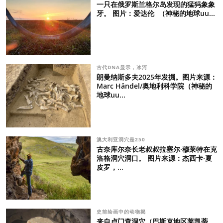
一只在俄罗斯兰格尔岛发现的猛犸象象
牙。 图片：爱达伦 （神秘的地球uu...
古代DNA显示，冰河
朗曼纳斯多夫2025年发掘。图片来源：
Marc Händel/奥地利科学院（神秘的
地球uu...
澳大利亚洞穴是250
古奈库尔奈长老叔叔拉塞尔·穆莱特在克
洛格洞穴洞口。 图片来源：杰西卡·夏
皮罗，...
史前绘画中的动物揭
来自卢门查洞穴（巴斯克地区莱凯蒂