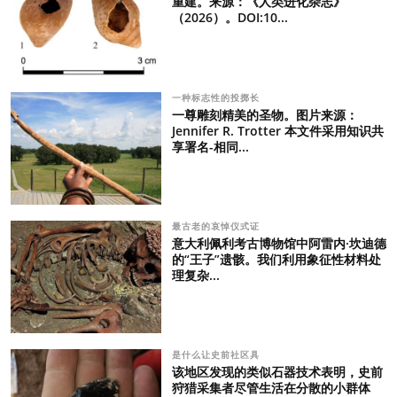
重建。来源：《人类进化杂志》
（2026）。DOI:10...
一种标志性的投掷长
一尊雕刻精美的圣物。图片来源：
Jennifer R. Trotter 本文件采用知识共
享署名-相同...
最古老的哀悼仪式证
意大利佩利考古博物馆中阿雷内·坎迪德
的“王子”遗骸。我们利用象征性材料处
理复杂...
是什么让史前社区具
该地区发现的类似石器技术表明，史前
狩猎采集者尽管生活在分散的小群体