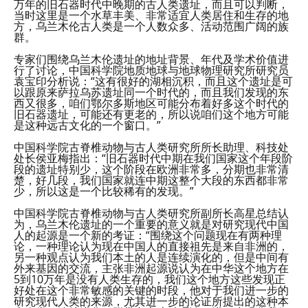
万年的旧石器时代中晚期的古人类遗址，而且可以判断，
当时这里是一个水草丰美、非常适宜人类居住和生存的地
方，乌兰木伦古人类是一个人数众多、活动范围广阔的族
群。
专家们围绕乌兰木伦遗址的地址背景、年代及学术价值进
行了讨论，中国科学院地质地球与地球物理研究所研究员
袁宝印分析说：“这有很好的湖相沉积，而且这个遗址是可
以跟原来萨拉乌苏遗址同一个时代的，而且我们发现的东
西又很多，咱们鄂尔多斯地区可能分布着好多这个时代的
旧石器遗址，可能还有更老的，所以说咱们这个地方可能
是这种远古文化的一个窗口。”
中国科学院古脊椎动物与古人类研究所所长助理、科技处
处长侯亚梅指出：“旧石器时代中期在我们国家这个年段阶
段的遗址特别少，这个阶段在欧洲非常多，分期也非常清
楚，好几段，我们国家就连中期这整个大段的东西都非常
少，所以这是一个比较稀有的发现。”
中国科学院古脊椎动物与古人类研究所副所长高星总结认
为，乌兰木伦遗址的一个重要的意义就是对研究现代中国
人的起源是一个新的考证：“围绕这个问题现在有两种理
论，一种理论认为现在中国人的直接祖先是来自非洲的，
另一种观点认为我们本土的人是连续演化的，但是中间有
外来基因的交流，主张非洲起源说认为在中华这个地方在
5到10万年是没有人类生存的，我们这个地方这些发现正
好处在这个非常敏感的关键的时段，他对于我们进一步的
研究现代人类的来源，尤其进一步的论证所提出的这种本