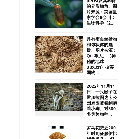
perisi及其独特
的异形触角。图
片来源：英国皇
家学会B会刊：
生物科学（2...
具有密集丝状物
和球状体的囊
骨。图片来源：
Qu 等人。（神
秘的地球
uux.cn）据美
国物...
2022年11月11
日，一只猴子在
孟加拉国达卡公
园周围被看到抱
着小狗。对300
多例跨物种...
罗马花费近200
年时间征服伊比