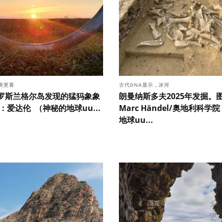
类更喜
古代DNA显示，冰河
罗斯兰格尔岛发现的猛犸象象
朗曼纳斯多夫2025年发掘。
：爱达伦 （神秘的地球uu...
Marc Händel/奥地利科学
地球uu...