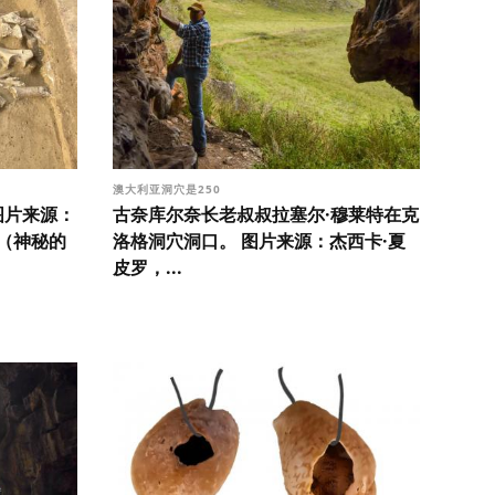
澳大利亚洞穴是250
图片来源：
古奈库尔奈长老叔叔拉塞尔·穆莱特在克
院（神秘的
洛格洞穴洞口。 图片来源：杰西卡·夏
皮罗，...