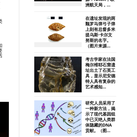
类
洲航天局，...
砸
在遗址发现的两
类
颗罗马弹弓子弹
上刻有总督多米
提乌斯·卡尔文
努斯的名字。
和
（图片来源...
要
活
考古学家在法国
梅尔维耶石窟遗
址出土了石英工
具，显示尼安德
特人具有复杂的
艺术感知...
研究人员采用了
一种新方法，揭
示了现代基因组
中已灭绝人类群
体隐藏的DNA
贡献。（图...