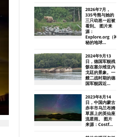
2026年7月，
335号熊与她的
三只幼崽一起被
看到。 图片来
源：
Explore.org（神
秘的地球...
2024年9月13
日，德国军舰残
骸在塞尔维亚内
戈廷的景象。一
艘二战时期的德
国军舰因近...
2023年8月14
日，中国内蒙古
赤丰市乌兰布姆
草原上的英仙座
流星雨。 图片
来源：Costf...