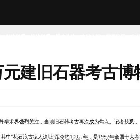
事
动物世界
植物世界
远古生物
未解之谜
探索发现
自
0万元建旧石器考古博
内外学术界强烈关注，当地旧石器考古再次成为焦点。记者获悉，
中“花石浪古猿人遗址”距今约100万年，是1997年全国十大考