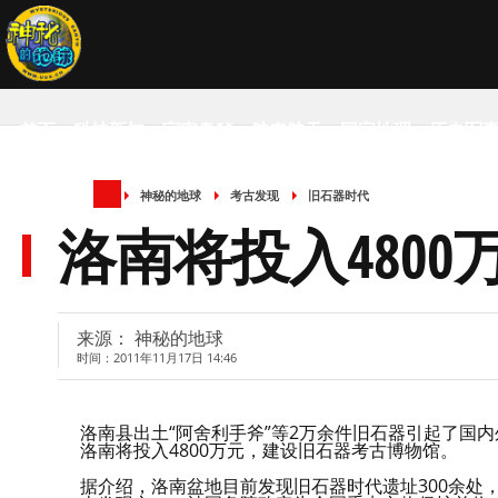
首页
科技新知
宇宙奥秘
航空航天
国家地理
历史军
神秘的地球
考古发现
旧石器时代
SCIENCE NEWS
洛南将投入480
来源： 神秘的地球
时间：2011年11月17日 14:46
洛南县出土“阿舍利手斧”等2万余件旧石器引起了国
洛南将投入4800万元，建设旧石器考古博物馆。
据介绍，洛南盆地目前发现旧石器时代遗址300余处，其