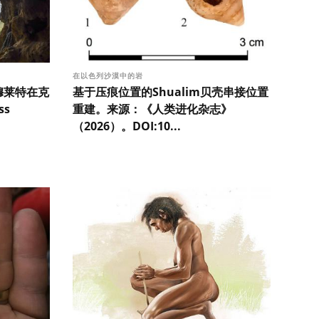
在以色列沙漠中的岩
穆莱特在克
基于压痕位置的Shualim贝壳串接位置
ss
重建。来源：《人类进化杂志》
（2026）。DOI:10...