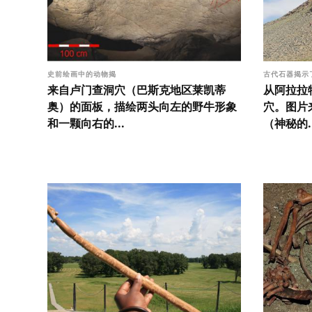
史前绘画中的动物揭
古代石器揭示
来自卢门查洞穴（巴斯克地区莱凯蒂
从阿拉拉
奥）的面板，描绘两头向左的野牛形象
穴。图片
和一颗向右的...
（神秘的..