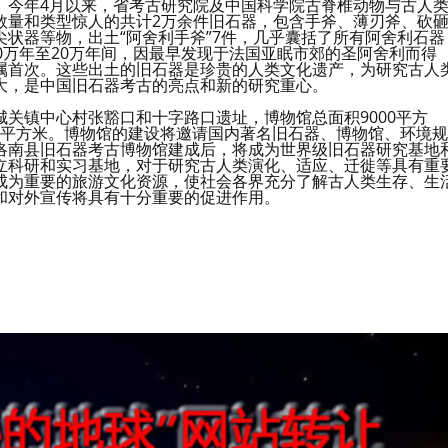
。今年4月以来，省考古研究院及中国科学院古脊椎动物与古人
数量和类型惊人的共计2万余件旧石器，包含手斧、薄刃斧、砍
状器等物，出土“阿舍利手斧”7件，几乎囊括了所有阿舍利石器
0万年至20万年间，因最早发现于法国亚眠市郊的圣阿舍利而得
属首次。这些出土的旧石器是珍贵的人类文化遗产，为研究古人
大，是中国旧石器考古的亮点和新的研究重心。
关镇中心村张豁口和十字路口遗址，博物馆总面积9000平方
00平方米。博物馆的建设将邀请国内著名旧石器、博物馆、环境规
洛南县旧石器考古博物馆建成后，将成为世界级旧石器研究基地
立科研和实习基地，对于研究古人类演化、适应、迁徙等具有重
成为重要的旅游文化资源，使社会各界充分了解古人类生存、生
和对外宣传将具有十分重要的促进作用。