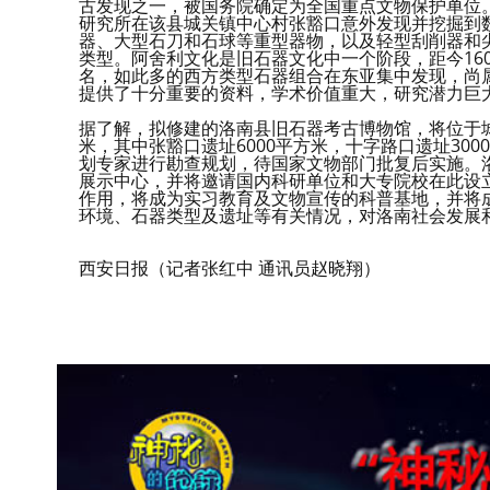
古发现之一，被国务院确定为全国重点文物保护单位
研究所在该县城关镇中心村张豁口意外发现并挖掘到
器、大型石刀和石球等重型器物，以及轻型刮削器和尖
类型。阿舍利文化是旧石器文化中一个阶段，距今16
名，如此多的西方类型石器组合在东亚集中发现，尚
提供了十分重要的资料，学术价值重大，研究潜力巨
据了解，拟修建的洛南县旧石器考古博物馆，将位于城
米，其中张豁口遗址6000平方米，十字路口遗址30
划专家进行勘查规划，待国家文物部门批复后实施。
展示中心，并将邀请国内科研单位和大专院校在此设
作用，将成为实习教育及文物宣传的科普基地，并将
环境、石器类型及遗址等有关情况，对洛南社会发展
西安日报（记者张红中 通讯员赵晓翔）