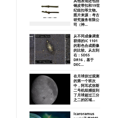
其他发现还包括
铜皮带扣和19世
纪纽扣等文物。
图片来源：考古
研究服务有限公
司（神...
从不同成像调查
获得的IC 1101
的彩色合成图像
的比较。从左到
右：SDSS
DR16，基于
DEC...
在月球掠过观测
的第一个班次
中，阿耳忒弥斯
二号机组捕捉到
了月球超过三分
之二的区域...
Icaroramus