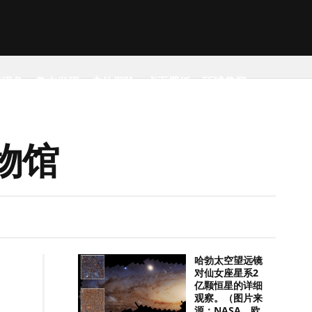
然现象
考古发现
户外探险
桌面壁纸
环球趣闻
物馆
哈勃太空望远镜
对仙女座星系2
亿颗恒星的详细
观察。（图片来
源：NASA，欧