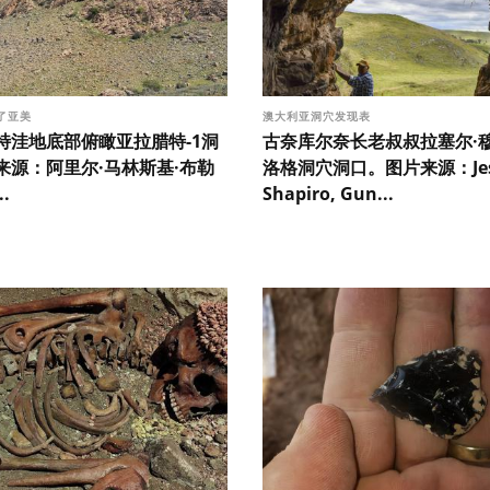
了亚美
澳大利亚洞穴发现表
特洼地底部俯瞰亚拉腊特-1洞
古奈库尔奈长老叔叔拉塞尔·
来源：阿里尔·马林斯基·布勒
洛格洞穴洞口。图片来源：Je
.
Shapiro, Gun...