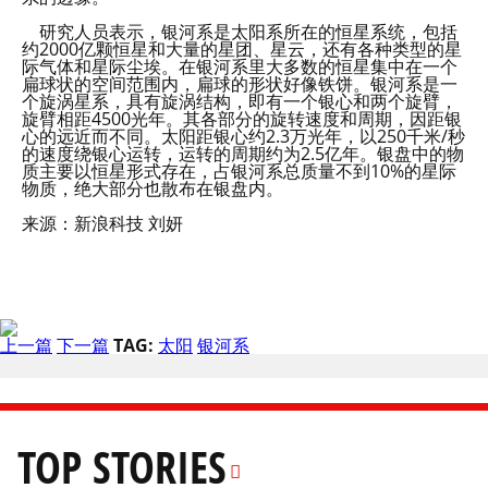
研究人员表示，银河系是太阳系所在的恒星系统，包括
约2000亿颗恒星和大量的星团、星云，还有各种类型的星
际气体和星际尘埃。在银河系里大多数的恒星集中在一个
扁球状的空间范围内，扁球的形状好像铁饼。银河系是一
个旋涡星系，具有旋涡结构，即有一个银心和两个旋臂，
旋臂相距4500光年。其各部分的旋转速度和周期，因距银
心的远近而不同。太阳距银心约2.3万光年，以250千米/秒
的速度绕银心运转，运转的周期约为2.5亿年。银盘中的物
质主要以恒星形式存在，占银河系总质量不到10%的星际
物质，绝大部分也散布在银盘内。
来源：新浪科技 刘妍
上一篇
下一篇
TAG:
太阳
银河系
TOP STORIES