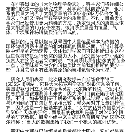
在即将出版的《天体物理学杂志》，科学家们将详细公
布他们的这一最新研究成果。科学家们以前曾估算，银河
系的质量大约界于太阳质量的7500亿倍到2万亿倍之间。
后来，他们又倾向于数字更大的质量值。不过，目前天文
学家们已经使用更为精确的方法，断定银河系的质量应该
是太阳质量的1万亿倍左右。银河系质量是由恒星、气
体、尘埃和神秘暗物质混合组成的。
最新的估算是以银河系晕圈中大量恒星样本为依据的，
即环绕银河系主星盘的相对稀疏的恒星球面。通过计算晕
圈中恒星的运动速度，天体物理学家们可以推断出令这些
恒星保持绕轨运行所需的重力大小。此次国际研究小组的
负责人在接受记者采访时说：“银河系比我们想像的要苗条
一点，这意味着它包含的暗物质比之前我们推断的要少一
些，并且它能更有效地将原始的氢和氦转化为恒星。”
研究人员们表示，此次研究数据来自斯隆数字巡天
(SDSS-III)网站，它将大大拓宽科学家们对银河系的了解。
美国密歇根州立大学教授蒂莫斯-比尔斯解释说：“银河系
的总质量是很难测算出来的，因为我们目前正陷于研究困
境。不过，如果我们要了解银河系的形成过程，或者将其
与观测到的其它遥远星系相比较，就必须对其质量进行估
算，因为这是一个最基本的因素。”以前的估算依据是对不
到500个天体的研究，而最新的估算则是基于对2400个恒
星的研究数据。研究小组中来自德国马普研究所的汉斯-沃
尔特称：“更大的数据集给了我们一个极大的统计优势。”
宇宙中大部分已知恒星的质量都比太阳小，它们都是寿