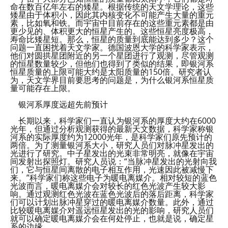
命在数百亿年左右的矮星。根据传统的天文学理论，这些
矮星由于体积小，因此其内核变化不可能产生大量的重元
素，比如氧和铁。而宇宙中目前存在的这些重元素都是由
更少见的、体积更大的恒星产生的。这些恒星亮度极高，
寿命比矮星短。那么，恒星的质量到底能达到多少？这个
问题一直困扰着天文学家。德国波恩大学的科学家表示，
他们对圆拱星团附近的另一个星团进行了观测，尽管观测
的恒星数量较少，但他们也得到了类似的结果，即银河系
恒星质量的上限可能大约是太阳质量的150倍。研究者认
为，天文学界目前要思考的问题是，为什么银河系恒星质
量可能存在上限。
银河系厚度远超先前预计
长期以来，科学家们一直认为银河系的厚度大约在6000
光年，但通过分析观测获得的最新天文数据，科学家称银
河系的实际厚度约为12000光年，是科学家们原先预计的
两倍。为了测量银河系大小，研究人员们对脉冲星发出的
光进行了研究。中子星发出的光束非常明亮，就像在宇宙
间发射出探照灯。研究人员说：“当脉冲星发出的光射向我
们，它与恒星间离散的电子相互作用，光速因此被减慢下
来。”科学家们称这些电子为暖电离媒介。相对较短的蓝色
光波而言，暖电离媒介会对较长的红色光波产生较大影
响。通过观测红色光波在蓝色光波后的落后距离，科学家
们可以计划出脉冲星穿过的暖电离媒介数量。此外，通过
比较暖电离媒介对遥远恒星发出的光的影响，研究人员们
就可以确定暖电离媒介会在何处停止，也就是说，确定星
系的边缘。