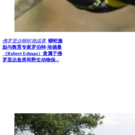
佛罗里达蟒蛇挑战赛
蟒蛇激
励与教育专家罗伯特·埃德曼
（Robert Edman）隶属于佛
罗里达鱼类和野生动物保...