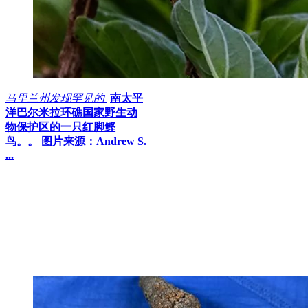
马里兰州发现罕见的
南太平
洋巴尔米拉环礁国家野生动
物保护区的一只红脚鲣
鸟。。 图片来源：Andrew S.
...