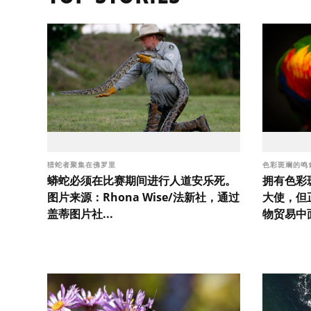
猎蛇者聚集在佛罗里
色彩斑斓的鸣
蟒蛇必须在比赛期间进行人道安乐死。
拥有色彩
图片来源：Rhona Wise/法新社，通过
大使，但
盖蒂图片社...
物贸易中面