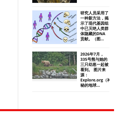
研究人员采用了
一种新方法，揭
示了现代基因组
中已灭绝人类群
体隐藏的DNA
贡献。（图...
2026年7月，
335号熊与她的
三只幼崽一起被
看到。 图片来
源：
Explore.org（神
秘的地球...