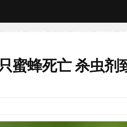
事
动物世界
植物世界
远古生物
未解之谜
探索发现
自
只蜜蜂死亡 杀虫剂