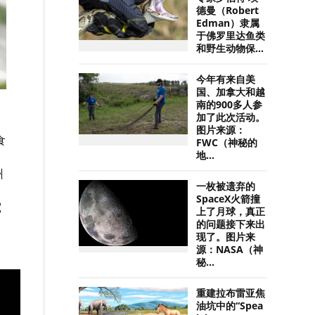
德曼（Robert
Edman）隶属
于佛罗里达鱼类
和野生动物保...
今年有来自美
国、加拿大和越
南的900多人参
加了此次活动。
图片来源：
食
FWC（神秘的
地...
州
一枚被遗弃的
SpaceX火箭撞
宽
上了月球，真正
的问题接下来出
现了。图片来
源：NASA（神
秘...
重建拉布雷亚焦
油坑中的“Spea