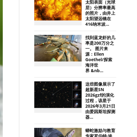
太阳表面（光球
层）分辨率最高
的照片，由井上
太阳望远镜在
416纳米波...
找到蓝龙虾的几
率是200万分之
一。 图片来
源：Ellen
Goethel/探索
海洋世
界 &nb...
这些图像展示了
超新星SN
2026gzf的演化
过程，该星于
2026年3月21日
由爱因斯坦探测
器...
蟒蛇激励与教育
专家罗伯特·埃