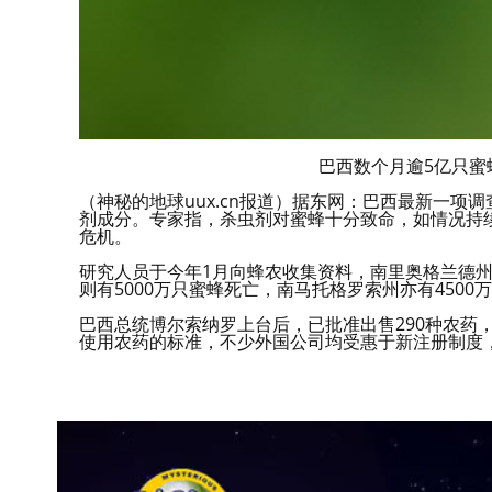
巴西数个月逾5亿只蜜
（神秘的地球uux.cn报道）据东网：巴西最新一项
剂成分。专家指，杀虫剂对蜜蜂十分致命，如情况持
危机。
研究人员于今年1月向蜂农收集资料，南里奥格兰德州
则有5000万只蜜蜂死亡，南马托格罗索州亦有450
巴西总统博尔索纳罗上台后，已批准出售290种农药
使用农药的标准，不少外国公司均受惠于新注册制度