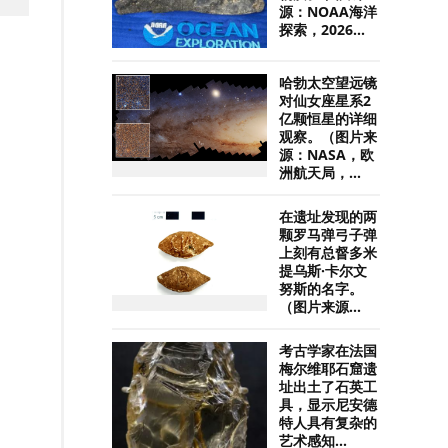
源：NOAA海洋
探索，2026...
哈勃太空望远镜
对仙女座星系2
亿颗恒星的详细
观察。（图片来
源：NASA，欧
洲航天局，...
在遗址发现的两
颗罗马弹弓子弹
上刻有总督多米
提乌斯·卡尔文
努斯的名字。
（图片来源...
考古学家在法国
梅尔维耶石窟遗
址出土了石英工
具，显示尼安德
特人具有复杂的
艺术感知...