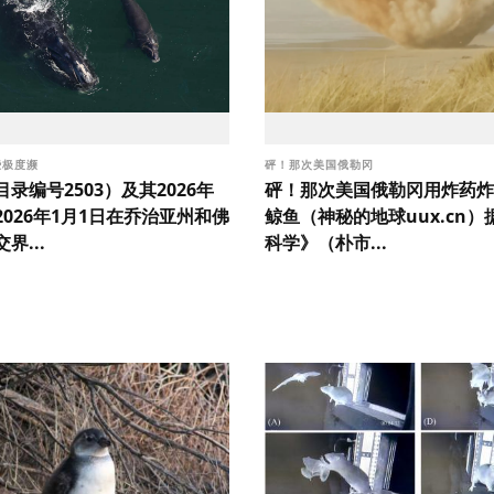
些极度濒
砰！那次美国俄勒冈
录编号2503）及其2026年
砰！那次美国俄勒冈用炸药炸
026年1月1日在乔治亚州和佛
鲸鱼（神秘的地球uux.cn）
界...
科学》（朴市...