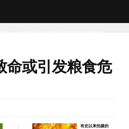
然现象
考古发现
户外探险
桌面壁纸
环球趣闻
致命或引发粮食危
有史以来拍摄的