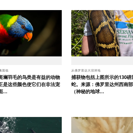
禽面临
从佛罗里达大沼泽地
斑斓羽毛的鸟类是有益的动物
捕获物包括上图所示的130磅
正是这些颜色使它们在非法宠
蛇。来源：佛罗里达州西南部
...
（神秘的地球...