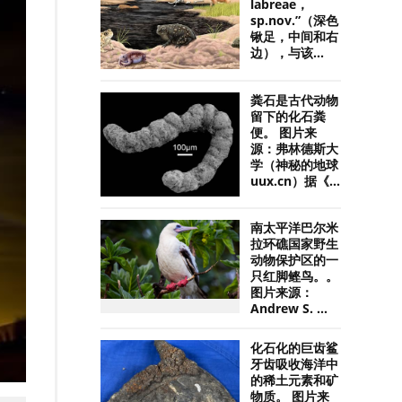
labreae，
sp.nov.”（深色
锹足，中间和右
边），与该...
粪石是古代动物
留下的化石粪
便。 图片来
源：弗林德斯大
学（神秘的地球
uux.cn）据《...
南太平洋巴尔米
拉环礁国家野生
动物保护区的一
只红脚鲣鸟。。
图片来源：
Andrew S. ...
化石化的巨齿鲨
牙齿吸收海洋中
的稀土元素和矿
物质。 图片来