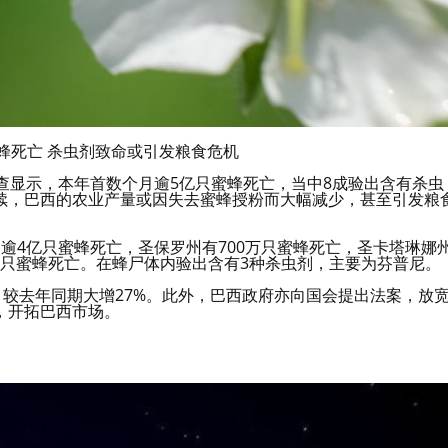
蜂死亡 杀虫剂致命或引发粮食危机
调查显示，本年首数个月逾5亿只蜜蜂死亡，当中8成验出含有杀虫
续，巴西的农业产量或因失去蜜蜂授粉而大幅减少，甚至引发粮
逾4亿只蜜蜂死亡，圣保罗州有700万只蜜蜂死亡，圣卡塔琳娜
0万只蜜蜂死亡。在蜂尸体内验出含有3种杀虫剂，主要为芬普尼。
，较去年同期大增27%。此外，巴西政府亦向国会提出法案，放
，开拓巴西市场。