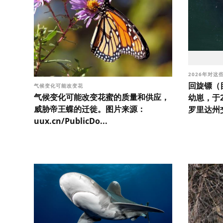
2026年对这
回旋镖（目
气候变化可能改变花
气候变化可能改变花蜜的质量和供应，
幼崽，于2
威胁帝王蝶的迁徙。图片来源：
罗里达州交
uux.cn/PublicDo...