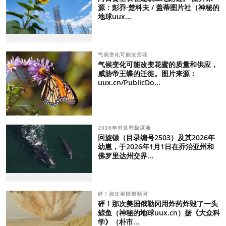
源：彭乔·楚科夫 / 盖蒂图片社（神秘的
地球uux...
气候变化可能改变花
气候变化可能改变花蜜的质量和供应，
威胁帝王蝶的迁徙。图片来源：
uux.cn/PublicDo...
2026年对这些极度濒
回旋镖（目录编号2503）及其2026年
幼崽，于2026年1月1日在乔治亚州和
佛罗里达州交界...
砰！那次美国俄勒冈
砰！那次美国俄勒冈用炸药炸毁了一头
鲸鱼（神秘的地球uux.cn）据《大众科
学》（朴市...