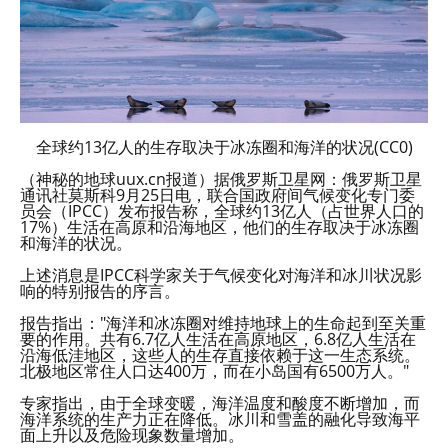
全球约13亿人的生存取决于冰冻圈和海洋的状况(CC0)
（神秘的地球uux.cn报道）据俄罗斯卫星网：俄罗斯卫星
通讯社莫斯科9月25日电，联合国政府间气候变化专门委
员会（IPCC）发布报告称，全球约13亿人（占世界人口的
17%）生活在高原和沿海地区，他们的生存取决于冰冻圈
和海洋的状况。
上述消息是IPCC科学家关于气候变化对海洋和冰川状况影
响的特别报告的序言。
报告指出："海洋和冰冻圈对维持地球上的生命起到至关重
要的作用。共有6.7亿人生活在高原地区，6.8亿人生活在
沿海低洼地区，这些人的生存直接依赖于这一生态系统。
北极地区常住人口达400万，而在小岛国有6500万人。"
专家指出，由于全球变暖，海洋温度和酸度不断增加，而
海洋系统的生产力正在降低。冰川和雪盖的融化导致海平
面上升以及危险现象数量增加。