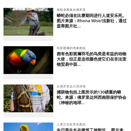
猎蛇者聚集在佛罗里
蟒蛇必须在比赛期间进行人道安乐死。
图片来源：Rhona Wise/法新社，通过
盖蒂图片社...
色彩斑斓的鸣禽面临
拥有色彩斑斓羽毛的鸟类是有益的动物
大使，但正是这些颜色使它们在非法宠
物贸易中面...
从佛罗里达大沼泽地
捕获物包括上图所示的130磅重的蟒
蛇。来源：佛罗里达州西南部保护协会
（神秘的地球...
人类正在改变自然的
向日葵生长在建筑工地附近。 图片来