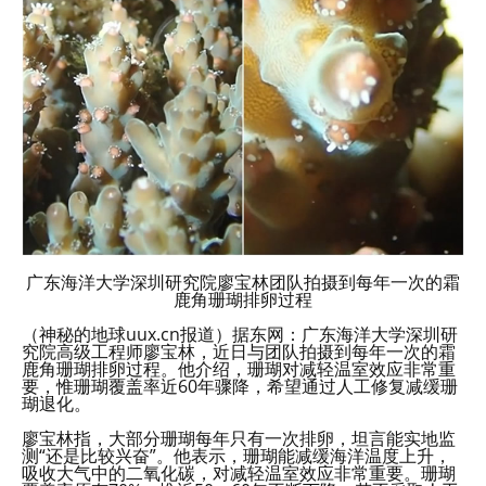
广东海洋大学深圳研究院廖宝林团队拍摄到每年一次的霜
鹿角珊瑚排卵过程
（神秘的地球uux.cn报道）据东网：广东海洋大学深圳研
究院高级工程师廖宝林，近日与团队拍摄到每年一次的霜
鹿角珊瑚排卵过程。他介绍，珊瑚对减轻温室效应非常重
要，惟珊瑚覆盖率近60年骤降，希望通过人工修复减缓珊
瑚退化。
廖宝林指，大部分珊瑚每年只有一次排卵，坦言能实地监
测“还是比较兴奋”。他表示，珊瑚能减缓海洋温度上升，
吸收大气中的二氧化碳，对减轻温室效应非常重要。珊瑚