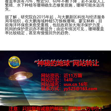
覆盖率原有70%，惟近50、60年不断下降，若不采取人工
繁殖、水下种植等珊瑚礁生态修复措施，珊瑚可能永远消
失。
据了解，研究院自2015年起，与大鹏新区科技与经济服务
局等组织，在大鹏海域种植5万馀株珊瑚。廖宝林称，目
前海洋环保愈来愈受重视，包括政府加大海洋保护力度，
民间的保护意识亦不断提升；由近年情况可见，珊瑚覆盖
率比较稳定，甚至有慢慢回升的趋势。