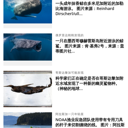
一头成年抹香鲸在多米尼加附近的加勒
比海游泳。 图片来源：Reinhard
Dirscherl/ull...
佛罗里达刚刚发现的
一只在墨西哥穆赫雷斯岛附近游泳的鲸
鲨。 图片来源：肯·基弗2号，来源：盖
蒂图片社...
哥斯达黎加可能发现
科学家们正在确定是否在哥斯达黎加附
近水域发现了一种新的幽灵鲨物种。
（神秘的地球...
阿拉斯加一只年轻座
NOAA渔业应急团队使用带有专用刀具
的杆子来切割缠绕的线。 图片：阿拉斯