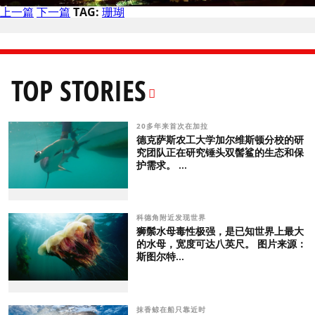
上一篇
下一篇
TAG:
珊瑚
TOP STORIES
20多年来首次在加拉
德克萨斯农工大学加尔维斯顿分校的研
究团队正在研究锤头双髻鲨的生态和保
护需求。 ...
科德角附近发现世界
狮鬃水母毒性极强，是已知世界上最大
的水母，宽度可达八英尺。 图片来源：
斯图尔特...
抹香鲸在船只靠近时