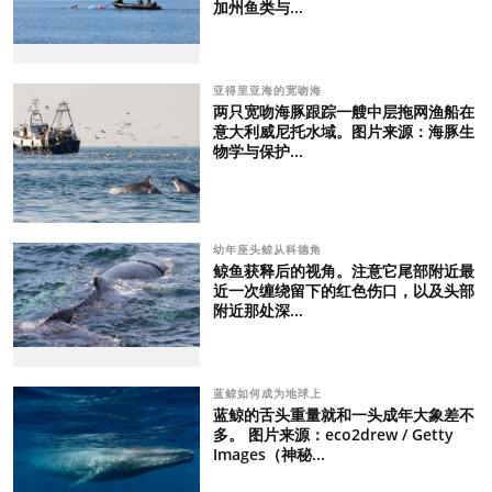
加州鱼类与...
亚得里亚海的宽吻海
两只宽吻海豚跟踪一艘中层拖网渔船在
意大利威尼托水域。图片来源：海豚生
物学与保护...
幼年座头鲸从科德角
鲸鱼获释后的视角。注意它尾部附近最
近一次缠绕留下的红色伤口，以及头部
附近那处深...
蓝鲸如何成为地球上
蓝鲸的舌头重量就和一头成年大象差不
多。 图片来源：eco2drew / Getty
Images（神秘...