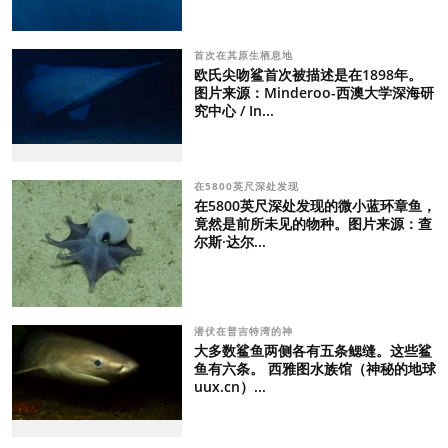
首次在其原生栖息地
欧氏尖吻鲨首次被描述是在1898年。
图片来源：Minderoo-西澳大学深海研
究中心 / In...
在5800英尺深处发现
在5800英尺深处发现的微小蓝环章鱼，
竟然是前所未见的物种。图片来源：查
尔斯·达尔...
潜伏在普吉特湾的神
大多数鲨鱼两侧各有五条鳃缝。这些鲨
鱼有六条。 西雅图水族馆（神秘的地球
uux.cn）...