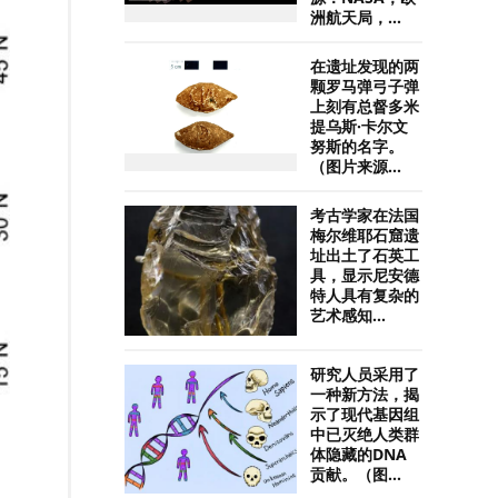
洲航天局，...
在遗址发现的两
颗罗马弹弓子弹
上刻有总督多米
提乌斯·卡尔文
努斯的名字。
（图片来源...
考古学家在法国
梅尔维耶石窟遗
址出土了石英工
具，显示尼安德
特人具有复杂的
艺术感知...
研究人员采用了
一种新方法，揭
示了现代基因组
中已灭绝人类群
体隐藏的DNA
贡献。（图...