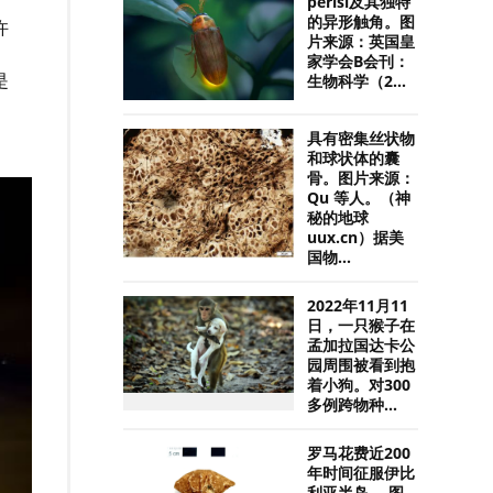
perisi及其独特
的异形触角。图
许
片来源：英国皇
家学会B会刊：
是
生物科学（2...
具有密集丝状物
和球状体的囊
骨。图片来源：
Qu 等人。（神
秘的地球
uux.cn）据美
国物...
2022年11月11
日，一只猴子在
孟加拉国达卡公
园周围被看到抱
着小狗。对300
多例跨物种...
罗马花费近200
年时间征服伊比