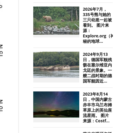
2026年7月，
335号熊与她的
三只幼崽一起被
看到。 图片来
源：
Explore.org（神
秘的地球...
2024年9月13
日，德国军舰残
骸在塞尔维亚内
戈廷的景象。一
艘二战时期的德
国军舰因近...
2023年8月14
日，中国内蒙古
赤丰市乌兰布姆
草原上的英仙座
流星雨。 图片
来源：Costf...