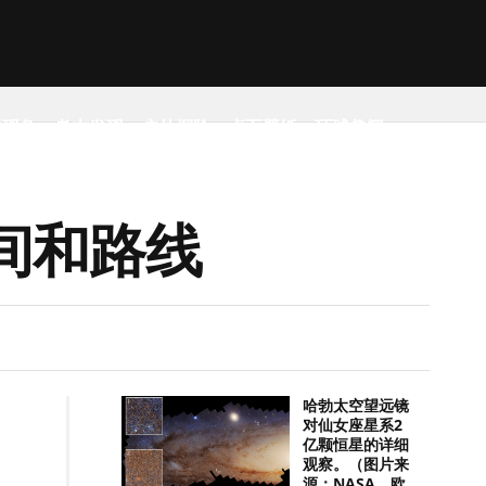
然现象
考古发现
户外探险
桌面壁纸
环球趣闻
间和路线
哈勃太空望远镜
对仙女座星系2
亿颗恒星的详细
观察。（图片来
源：NASA，欧