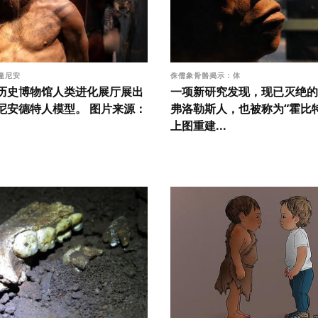
隆尼安
侏儒象骨骼揭示：体
历史博物馆人类进化展厅展出
一项新研究发现，现已灭绝的
尼安德特人模型。 图片来源：
弗洛勒斯人，也被称为“霍比
上图重建...