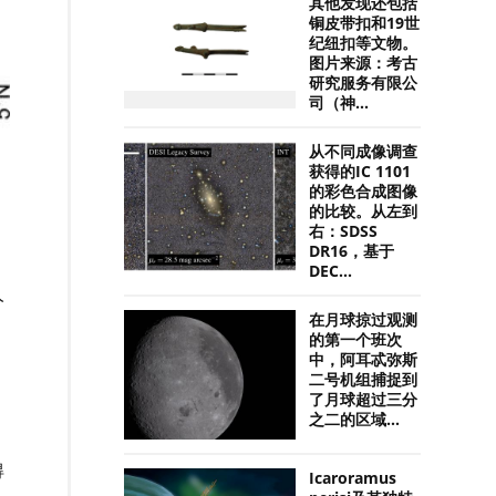
其他发现还包括
铜皮带扣和19世
纪纽扣等文物。
图片来源：考古
研究服务有限公
司（神...
从不同成像调查
获得的IC 1101
的彩色合成图像
的比较。从左到
右：SDSS
DR16，基于
DEC...
人
在月球掠过观测
的第一个班次
中，阿耳忒弥斯
二号机组捕捉到
了月球超过三分
之二的区域...
得
Icaroramus