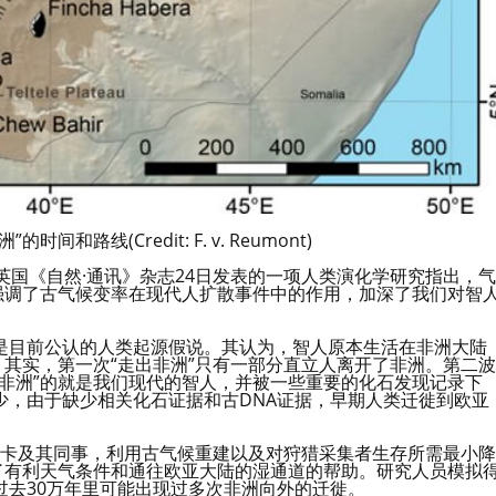
和路线(Credit: F. v. Reumont)
：英国《自然·通讯》杂志24日发表的一项人类演化学研究指出，气
强调了古气候变率在现代人扩散事件中的作用，加深了我们对智
是目前公认的人类起源假说。其认为，智人原本生活在非洲大陆
。其实，第一次“走出非洲”只有一部分直立人离开了非洲。第二波
非洲”的就是我们现代的智人，并被一些重要的化石发现记录下
少，由于缺少相关化石证据和古DNA证据，早期人类迁徙到欧亚
尼卡及其同事，利用古气候重建以及对狩猎采集者生存所需最小降
了有利天气条件和通往欧亚大陆的湿通道的帮助。研究人员模拟
过去30万年里可能出现过多次非洲向外的迁徙。