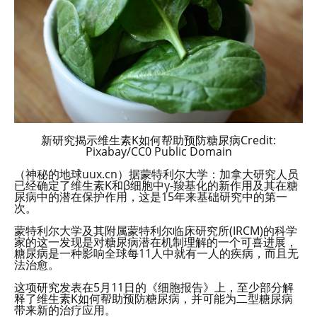
新研究揭示维生素K如何帮助预防糖尿病Credit:
Pixabay/CC0 Public Domain
（神秘的地球uux.cn）据蒙特利尔大学：加拿大研究人员
已经确定了维生素K和β细胞中γ-羧基化的新作用及其在糖
尿病中的潜在保护作用，这是15年来基础研究中的第一
次。
蒙特利尔大学及其附属蒙特利尔临床研究所(IRCM)的科学
家的这一发现是对糖尿病潜在机制理解的一个可喜进展，
糖尿病是一种影响全球每11人中就有一人的疾病，而且无
法治愈。
这项研究发表在5月11日的《细胞报告》上，至少部分解
释了维生素K如何帮助预防糖尿病，并可能为二型糖尿病
带来新的治疗应用。