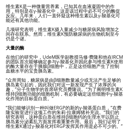
维生素K是一种微量营养素，已知其在血液凝固中的作
用，特别是在γ-羧基化中，这是该过程中必不可少的酶促
反应。几年来，人们一直怀疑这种维生素以及γ-羧基化可
能还有其他功能。
几项研究表明，维生素K摄入量减少与糖尿病风险增加之
间存在联系。然而，维生素K预防糖尿病的生物机制至今
仍是个谜。
大量的酶
在他们的研究中，UdeM医学副教授马修·费隆和他在IRCM
的团队首次能够确定参与γ-羧基化并因此参与维生素K使用
的酶大量存在于胰腺β细胞中，正是这些细胞产生了控制
血糖水平的宝贵胰岛素。
“众所周知，糖尿病是由β细胞数量减少或无法产生足够的
胰岛素引起的，因此我们对这一新发现产生了浓厚的兴
趣，”分子生物学的首席研究员费隆说。“为了阐明维生素K
维持β细胞功能的细胞机制，有必要确定这些细胞中γ-羧基
化作用的目标蛋白质。”
“我们能够识别一种叫做ERGP的新的γ-羧基蛋白质，”在费
隆实验室进行这项工作的朱莉·拉康姆猪补充说。“我们的
研究表明，这种蛋白质在维持β细胞钙的生理水平以防止
胰岛素分泌紊乱方面发挥着重要作用。最后，我们证明了
维生素K通过γ-羧基化对ERGP发挥其作用是必不可少的。”