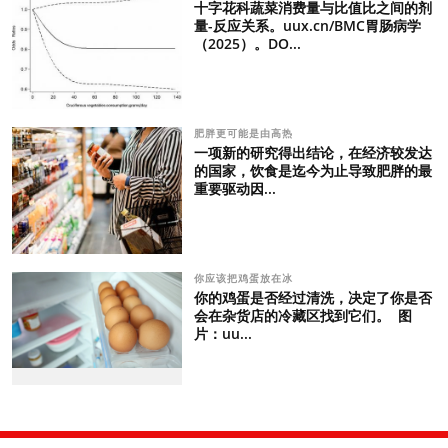
十字花科蔬菜消费量与比值比之间的剂
量-反应关系。uux.cn/BMC胃肠病学
（2025）。DO...
肥胖更可能是由高热
一项新的研究得出结论，在经济较发达
的国家，饮食是迄今为止导致肥胖的最
重要驱动因...
你应该把鸡蛋放在冰
你的鸡蛋是否经过清洗，决定了你是否
会在杂货店的冷藏区找到它们。 图
片：uu...