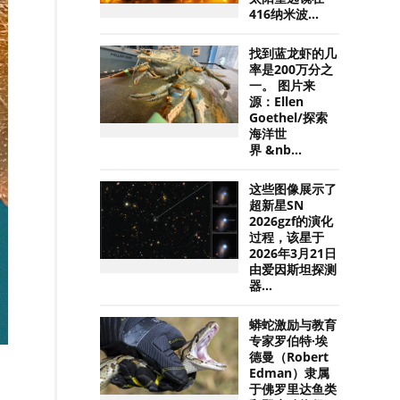
416纳米波...
找到蓝龙虾的几
率是200万分之
一。 图片来
源：Ellen
Goethel/探索
海洋世
界 &nb...
这些图像展示了
超新星SN
2026gzf的演化
过程，该星于
2026年3月21日
由爱因斯坦探测
器...
蟒蛇激励与教育
专家罗伯特·埃
德曼（Robert
Edman）隶属
于佛罗里达鱼类