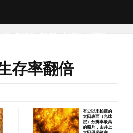
然现象
考古发现
户外探险
桌面壁纸
环球趣闻
生存率翻倍
有史以来拍摄的
太阳表面（光球
层）分辨率最高
的照片，由井上
太阳望远镜在