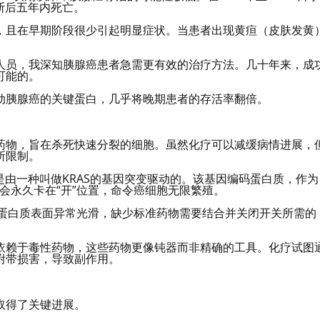
断后五年内死亡。
，且在早期阶段很少引起明显症状。当患者出现黄疸（皮肤发黄
人员，我深知胰腺癌患者急需更有效的治疗方法。几十年来，成
可能的。
动胰腺癌的关键蛋白，几乎将晚期患者的存活率翻倍。
药物，旨在杀死快速分裂的细胞。虽然化疗可以减缓病情进展，
所限制。
是由一种叫做KRAS的基因突变驱动的。该基因编码蛋白质，作为
会永久卡在“开”位置，命令癌细胞无限繁殖。
”。蛋白质表面异常光滑，缺少标准药物需要结合并关闭开关所需的
依赖于毒性药物，这些药物更像钝器而非精确的工具。化疗试图
附带损害，导致副作用。
取得了关键进展。