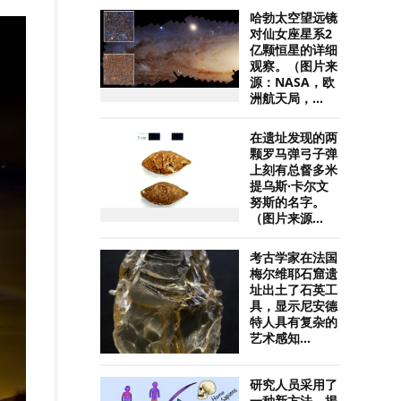
哈勃太空望远镜
对仙女座星系2
亿颗恒星的详细
观察。（图片来
源：NASA，欧
洲航天局，...
在遗址发现的两
颗罗马弹弓子弹
上刻有总督多米
提乌斯·卡尔文
努斯的名字。
（图片来源...
考古学家在法国
梅尔维耶石窟遗
址出土了石英工
具，显示尼安德
特人具有复杂的
艺术感知...
研究人员采用了