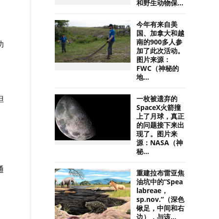
和野生动物保...
）
今年有来自美
国、加拿大和越
南的900多人参
功
加了此次活动。
图片来源：
FWC（神秘的
地...
但
一枚被遗弃的
SpaceX火箭撞
上了月球，真正
的问题接下来出
现了。图片来
源：NASA（神
秘...
通
重建拉布雷亚焦
油坑中的“Spea
labreae，
sp.nov.”（深色
锹足，中间和右
边），与该...