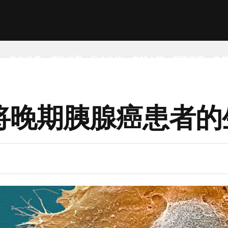
事
动物世界
植物世界
远古生物
未解之谜
探索发现
自
将晚期胰腺癌患者的