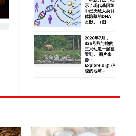
一种新方法，揭
示了现代基因组
中已灭绝人类群
体隐藏的DNA
贡献。（图...
2026年7月，
335号熊与她的
三只幼崽一起被
看到。 图片来
源：
Explore.org（神
秘的地球...