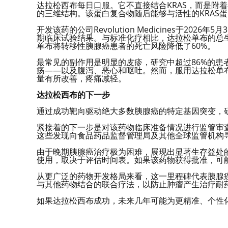
达拉松西布每日口服。它不直接结合KRAS，而是附
的三维结构。该蛋白复合物随后能够与活性的KRAS
开发该药的公司Revolution Medicines于20
期临床试验结果。与标准化疗相比，达拉松单布的总生存
单布将转移性胰腺癌患者的死亡风险降低了60%。
最常见的副作用是明显的皮疹，研究中超过86%的
疡——以及腹泻、恶心和呕吐。然而，服用达拉松单
量有所改善，疼痛减轻。
达拉松西布的下一步
通过成功靶向驱动绝大多数胰腺癌的特定基因突变，研
紧接着的下一步是对该药物临床准备情况进行监管审查。随着数据
这些发现向食品药品监督管理局及其他全球监管机构
由于晚期胰腺癌治疗极为困难，展现出显著生存益处
使用，取决于评估时间表。如果该药物获得批准，可
从更广泛的药物开发格局来看，这一里程碑代表胰腺癌
与其他药物结合的联合疗法，以防止肿瘤产生治疗耐
如果达拉松西布成功，未来几年可能为更精准、个性