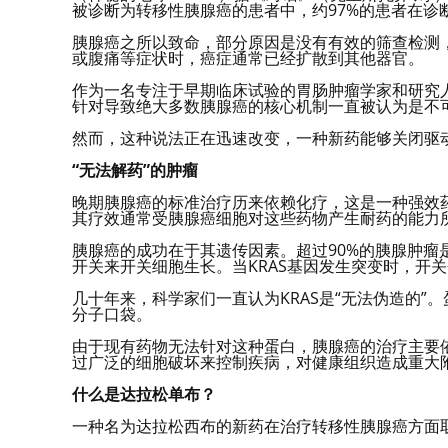
被诊断为转移性胰腺癌的患者中，约97%的患者在诊
胰腺癌之所以致命，部分原因是没有有效的筛查检测
或腹痛等症状时，癌症通常已经扩散到其他器官。
作为一名专注于早期临床试验的胃肠肿瘤学家和研究
针对导致绝大多数胰腺癌的核心机制一直被认为是不
然而，这种说法正在迅速改变，一种新药能够关闭驱
“无法解药”的肿瘤
晚期胰腺癌的标准治疗历来依赖化疗，这是一种强效
其疗效通常受胰腺癌细胞对这些药物产生耐药的能力
胰腺癌的成功在于其遗传因素。超过90%的胰腺肿瘤
开关来开关细胞生长。当KRAS基因发生突变时，开关
几十年来，科学家们一直认为KRAS是“无法伪造的
分子口袋。
由于现有药物无法针对这种蛋白，胰腺癌的治疗主要
过广泛的细胞破坏来控制疾病，对健康组织造成重大
什么是达拉松单布？
一种名为达拉松西布的新药在治疗转移性胰腺癌方面