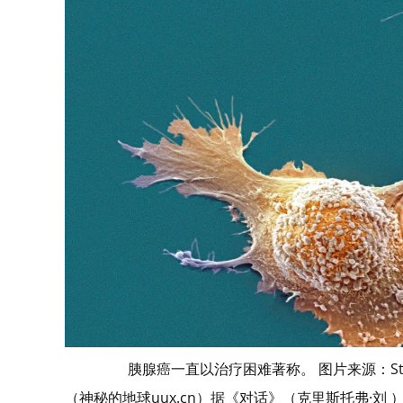
胰腺癌一直以治疗困难著称。 图片来源：Steve G
（神秘的地球uux.cn）据《对话》（克里斯托弗·刘 