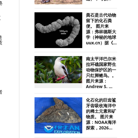
终
粪石是古代动物
三
留下的化石粪
便。 图片来
源：弗林德斯大
溃
学（神秘的地球
质
uux.cn）据《...
南太平洋巴尔米
拉环礁国家野生
动物保护区的一
只红脚鲣鸟。。
图片来源：
Andrew S. ...
者
化石化的巨齿鲨
牙齿吸收海洋中
的稀土元素和矿
物质。 图片来
源：NOAA海洋
探索，2026...