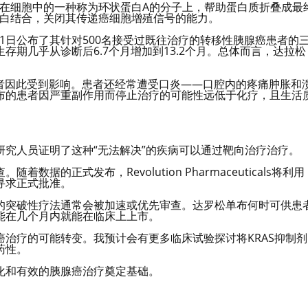
着在细胞中的一种称为环状蛋白A的分子上，帮助蛋白质折叠成最
蛋白结合，关闭其传递癌细胞增殖信号的能力。
26年5月31日公布了其针对500名接受过既往治疗的转移性胰腺癌患者的
期几乎从诊断后6.7个月增加到13.2个月。总体而言，达拉松
患者因此受到影响。患者还经常遭受口炎——口腔内的疼痛肿胀和
布的患者因严重副作用而停止治疗的可能性远低于化疗，且生活
究人员证明了这种“无法解决”的疾病可以通过靶向治疗治疗。
的正式发布，Revolution Pharmaceuticals将利用
寻求正式批准。
的突破性疗法通常会被加速或优先审查。达罗松单布何时可供患
能在几个月内就能在临床上上市。
治疗的可能转变。我预计会有更多临床试验探讨将KRAS抑制剂
药性。
化和有效的胰腺癌治疗奠定基础。