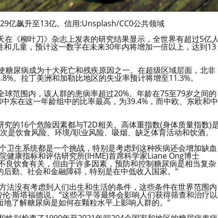
9亿飙升至13亿。信用:Unsplash/CC0公共领域
今天在《柳叶刀》杂志上发表的研究结果显示，全世界有超过5亿
和儿童，预计这一数字在未来30年内将增加一倍以上，达到13
，使糖尿病成为十大死亡和残疾原因之一。在超级区域层面，北非
6.8%。拉丁美洲和加勒比地区的失业率预计将增至11.3%。
球范围内，该人群的患病率超过20%。年龄在75至79岁之间的
和中东在这一年龄组中的比率最高，为39.4%，而中欧、东欧和中
有研究的16个危险因素都与T2D相关。高体重指数(身体质量指数)
——其次是饮食风险、环境/职业风险、吸烟、缺乏体育活动和饮酒。
每个卫生系统都是一个挑战，特别是考虑到这种疾病还会增加缺血
指标和评估研究所(IHME)首席科学家Liane Ong博士
和不良饮食有关，但由于许多因素，预防和控制糖尿病是相当复杂
的后勤、社会和金融障碍，特别是在中低收入国家。”
种方法没有考虑到人们出生和生活的条件，这些条件在世界范围内
劳伦·斯塔福德说。“这些不平等最终会影响人们获得筛查和治疗以
面地了解糖尿病是如何在颗粒水平上影响人群的。”