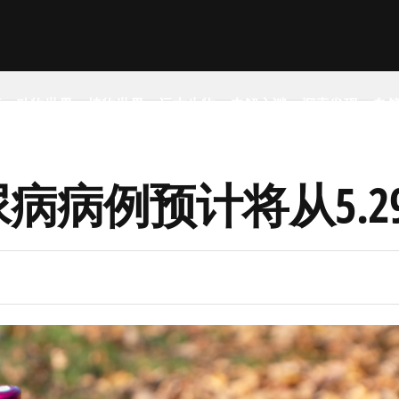
事
动物世界
植物世界
远古生物
未解之谜
探索发现
自
尿病病例预计将从5.2