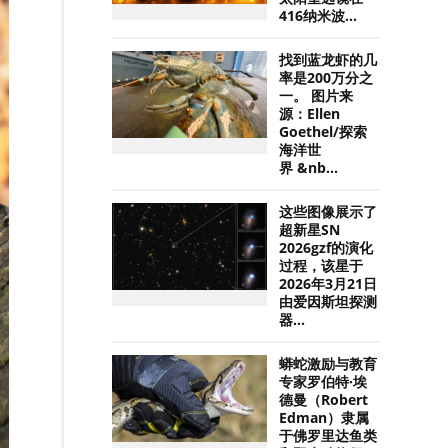
416纳米波...
找到蓝龙虾的几
率是200万分之
一。 图片来
源：Ellen
Goethel/探索
海洋世
界 &nb...
这些图像展示了
超新星SN
2026gzf的演化
过程，该星于
2026年3月21日
由爱因斯坦探测
器...
蟒蛇激励与教育
专家罗伯特·埃
德曼（Robert
Edman）隶属
于佛罗里达鱼类