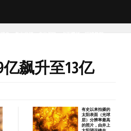
然现象
考古发现
户外探险
桌面壁纸
环球趣闻
9亿飙升至13亿
有史以来拍摄的
太阳表面（光球
层）分辨率最高
的照片，由井上
太阳望远镜在