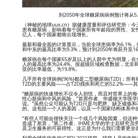
到2050年全球糖尿病病例预计将从5.2
（神秘的地球uux.cn）据健康度量和评估研究所：
患有糖尿病，影响着每个国家所有年龄段的男性、女性
亿人，每个国家都将出现增长。
最新和最全面的计算显示，当前全球患病率为6.1%
和中东的最高比率为9.3%，预计到2050年将跃升至1
糖尿病在每个国家65岁及以上的人群中尤为明显，在全
人的最高比率为24.4%。按超级区域检查数据，北非
亚的比率最低，为19.8%。
几乎所有全球病例(96%)都是二型糖尿病(T2D)；所
T2D的主要风险——占T2D残疾和死亡的52.2%
“糖尿病的快速增长不仅令人担忧，而且对世界上的
性心脏病和中风的风险，”首席作者、华盛顿大学医学院健康
说。“虽然公众可能认为T2D只是与肥胖、缺乏锻炼
的。这包括一个人的基因，以及一个国家结构体系中
“有些人可能会很快关注一个或几个风险因素，但这
造成了差异，”第二作者、IHME大学的学士后研究员
及卫生服务的可获得性。这正是为什么我们需要更全