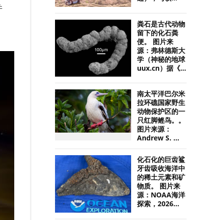
并
粪石是古代动物
留下的化石粪
便。 图片来
源：弗林德斯大
学（神秘的地球
uux.cn）据《...
南太平洋巴尔米
拉环礁国家野生
动物保护区的一
只红脚鲣鸟。。
图片来源：
Andrew S. ...
化石化的巨齿鲨
牙齿吸收海洋中
的稀土元素和矿
物质。 图片来
源：NOAA海洋
探索，2026...