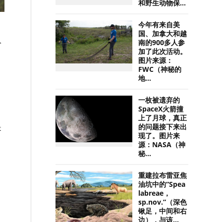
和野生动物保...
今年有来自美
国、加拿大和越
人
南的900多人参
加了此次活动。
图片来源：
FWC（神秘的
地...
一枚被遗弃的
SpaceX火箭撞
上了月球，真正
是
的问题接下来出
现了。图片来
源：NASA（神
秘...
重建拉布雷亚焦
油坑中的“Spea
labreae，
sp.nov.”（深色
锹足，中间和右
边），与该...