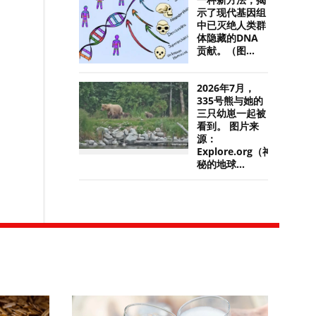
一种新方法，揭
示了现代基因组
中已灭绝人类群
体隐藏的DNA
贡献。（图...
2026年7月，
335号熊与她的
三只幼崽一起被
看到。 图片来
源：
Explore.org（神
秘的地球...