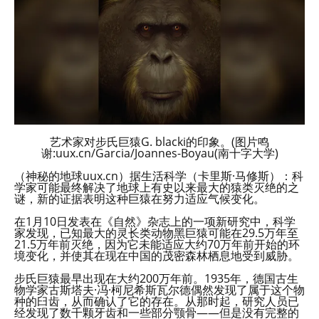
艺术家对步氏巨猿G. blacki的印象。(图片鸣
谢:uux.cn/Garcia/Joannes-Boyau(南十字大学)
（神秘的地球uux.cn）据生活科学（卡里斯·马修斯）：科
学家可能最终解决了地球上有史以来最大的猿类灭绝的之
谜，新的证据表明这种巨猿在努力适应气候变化。
在1月10日发表在《自然》杂志上的一项新研究中，科学
家发现，已知最大的灵长类动物黑巨猿可能在29.5万年至
21.5万年前灭绝，因为它未能适应大约70万年前开始的环
境变化，并使其在现在中国的茂密森林栖息地受到威胁。
步氏巨猿最早出现在大约200万年前。1935年，德国古生
物学家古斯塔夫·冯·柯尼希斯瓦尔德偶然发现了属于这个物
种的臼齿，从而确认了它的存在。从那时起，研究人员已
经发现了数千颗牙齿和一些部分颚骨——但是没有完整的