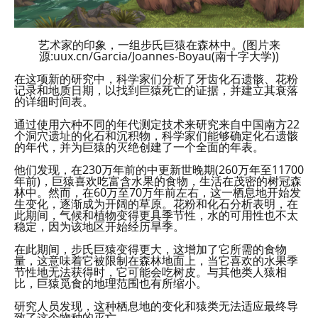
艺术家的印象，一组步氏巨猿在森林中。(图片来
源:uux.cn/Garcia/Joannes-Boyau(南十字大学))
在这项新的研究中，科学家们分析了牙齿化石遗骸、花粉
记录和地质日期，以找到巨猿死亡的证据，并建立其衰落
的详细时间表。
通过使用六种不同的年代测定技术来研究来自中国南方22
个洞穴遗址的化石和沉积物，科学家们能够确定化石遗骸
的年代，并为巨猿的灭绝创建了一个全面的年表。
他们发现，在230万年前的中更新世晚期(260万年至11700
年前)，巨猿喜欢吃富含水果的食物，生活在茂密的树冠森
林中。然而，在60万至70万年前左右，这一栖息地开始发
生变化，逐渐成为开阔的草原。花粉和化石分析表明，在
此期间，气候和植物变得更具季节性，水的可用性也不太
稳定，因为该地区开始经历旱季。
在此期间，步氏巨猿变得更大，这增加了它所需的食物
量，这意味着它被限制在森林地面上，当它喜欢的水果季
节性地无法获得时，它可能会吃树皮。与其他类人猿相
比，巨猿觅食的地理范围也有所缩小。
研究人员发现，这种栖息地的变化和猿类无法适应最终导
致了这个物种的灭亡。