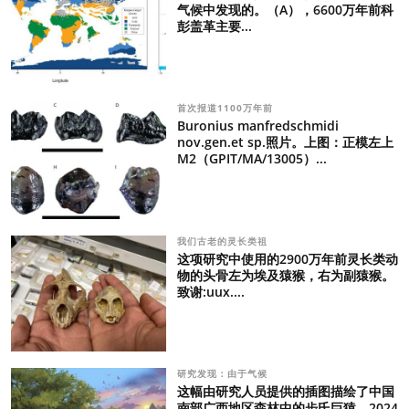
气候中发现的。（A），6600万年前科
彭盖革主要...
首次报道1100万年前
Buronius manfredschmidi
nov.gen.et sp.照片。上图：正模左上
M2（GPIT/MA/13005）...
我们古老的灵长类祖
这项研究中使用的2900万年前灵长类动
物的头骨左为埃及猿猴，右为副猿猴。
致谢:uux....
研究发现：由于气候
这幅由研究人员提供的插图描绘了中国
南部广西地区森林中的步氏巨猿。2024