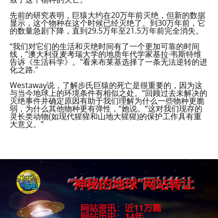
先前的研究表明，巨猿大约在20万年前灭绝，但新的数据
显示，这个物种在这个时候已经灭绝了。到30万年前，它
的数量急剧下降，直到29.5万年至21.5万年前完全消失。
“我们对它们的生活和灭绝时间有了一个更加可靠的时间
线，”澳大利亚麦考瑞大学的地质年代学家基拉·韦斯特维
告诉《生活科学》。"看来布莱基选择了一条无法逆转的进
化之路."
Westaway说，了解步氏巨猿的死亡是很重要的，因为这
与当今地球上的环境条件有相似之处。“回顾过去未解决的
灭绝事件并确定原因有助于我们理解为什么一些物种更脆
弱，为什么其他物种更有弹性，”她说。“这对我们现存的
灵长类动物(如现代猩猩和山地大猩猩)的保护工作具有重
大意义。”