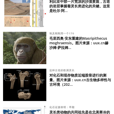
利比亚中部一片荒凉的沙漠景观，古老
的岩层掌握着灵长类进化的关键。这里
是杜尔·阿...
埃及刚刚用一个170
毛里西奥·安东重建的Masripithecus
moghraensis。图片来源：uux.cn赫
沙姆·萨拉姆...
这种古老的欧洲灵长
对化石和现存物质近端股骨进行的测
量。图片来源：uux.cn古生物多样性与
古环境（202...
化石证据表明：早期
灵长类动物的共同祖先是在北美寒冷的