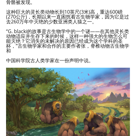
骨骼被发现。
这种巨大的灵长类动物长到10英尺(3米)高，重达600磅
(270公斤)，长期以来一直困扰着古生物学家，因为它是过
去260万年中灭绝的少数亚洲类人猿之一。
“G. blacki的故事是古生物学中的一个谜——在其他灵长类
动物适应并生存下来的时候，这样一种强大的生物怎么可
能灭绝？它消失的未解决的原因已经成为这个学科的圣
杯，”古生物学家和合作的主要作者张，脊椎动物古生物学
和
中国科学院古人类学家在一份声明中说。