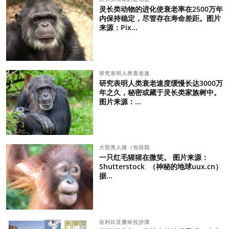
灵长类动物的进化使衰老率在2500万年
内保持稳定，尽管存在寿命差距。图片
来源：Pix...
研究表明人类衰老速
研究表明人类衰老速度缓慢长达3000万
年之久，秘密或藏于灵长类家族树中。
图片来源：...
大型类人猿（包括我
一只红毛猩猩在微笑。 图片来源：
Shutterstock （神秘的地球uux.cn）
据...
在利比亚撒哈拉沙漠