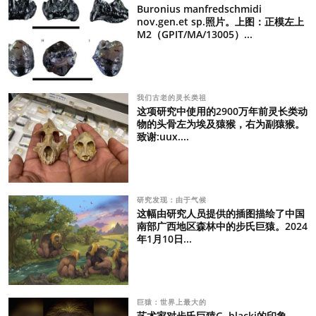
Buronius manfredschmidi
nov.gen.et sp.照片。上图：正模左上
M2（GPIT/MA/13005）...
我们古老的灵长类祖
这项研究中使用的2900万年前灵长类动
物的头骨左为埃及猿猴，右为副猿猴。
致谢:uux....
研究发现：由于气候
这幅由研究人员提供的插图描绘了中国
南部广西地区森林中的步氏巨猿。2024
年1月10日...
巨猿：世界上最大的
艺术家对步氏巨猿G. blacki的印象。