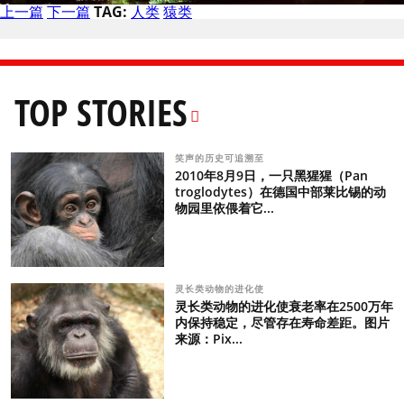
上一篇
下一篇
TAG:
人类
猿类
TOP STORIES
笑声的历史可追溯至
2010年8月9日，一只黑猩猩（Pan
troglodytes）在德国中部莱比锡的动
物园里依偎着它...
灵长类动物的进化使
灵长类动物的进化使衰老率在2500万年
内保持稳定，尽管存在寿命差距。图片
来源：Pix...