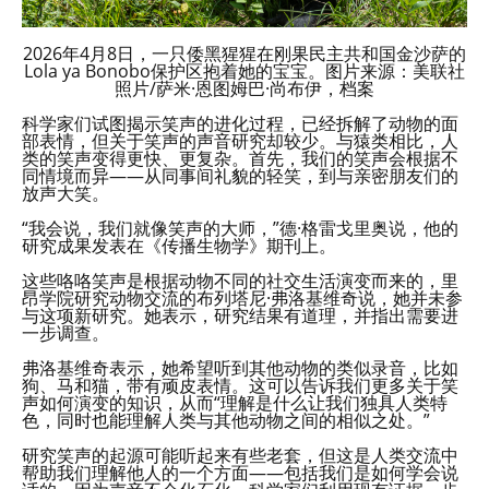
2026年4月8日，一只倭黑猩猩在刚果民主共和国金沙萨的
Lola ya Bonobo保护区抱着她的宝宝。图片来源：美联社
照片/萨米·恩图姆巴·尚布伊，档案
科学家们试图揭示笑声的进化过程，已经拆解了动物的面
部表情，但关于笑声的声音研究却较少。与猿类相比，人
类的笑声变得更快、更复杂。首先，我们的笑声会根据不
同情境而异——从同事间礼貌的轻笑，到与亲密朋友们的
放声大笑。
“我会说，我们就像笑声的大师，”德·格雷戈里奥说，他的
研究成果发表在《传播生物学》期刊上。
这些咯咯笑声是根据动物不同的社交生活演变而来的，里
昂学院研究动物交流的布列塔尼·弗洛基维奇说，她并未参
与这项新研究。她表示，研究结果有道理，并指出需要进
一步调查。
弗洛基维奇表示，她希望听到其他动物的类似录音，比如
狗、马和猫，带有顽皮表情。这可以告诉我们更多关于笑
声如何演变的知识，从而“理解是什么让我们独具人类特
色，同时也能理解人类与其他动物之间的相似之处。”
研究笑声的起源可能听起来有些老套，但这是人类交流中
帮助我们理解他人的一个方面——包括我们是如何学会说