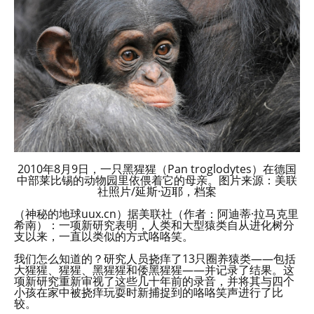
2010年8月9日，一只黑猩猩（Pan troglodytes）在德国
中部莱比锡的动物园里依偎着它的母亲。图片来源：美联
社照片/延斯·迈耶，档案
（神秘的地球uux.cn）据美联社（作者：阿迪蒂·拉马克里
希南）：一项新研究表明，人类和大型猿类自从进化树分
支以来，一直以类似的方式咯咯笑。
我们怎么知道的？研究人员挠痒了13只圈养猿类——包括
大猩猩、猩猩、黑猩猩和倭黑猩猩——并记录了结果。这
项新研究重新审视了这些几十年前的录音，并将其与四个
小孩在家中被挠痒玩耍时新捕捉到的咯咯笑声进行了比
较。