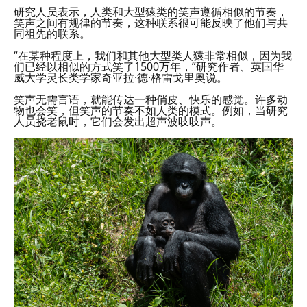
研究人员表示，人类和大型猿类的笑声遵循相似的节奏，
笑声之间有规律的节奏，这种联系很可能反映了他们与共
同祖先的联系。
“在某种程度上，我们和其他大型类人猿非常相似，因为我
们已经以相似的方式笑了1500万年，”研究作者、英国华
威大学灵长类学家奇亚拉·德·格雷戈里奥说。
笑声无需言语，就能传达一种俏皮、快乐的感觉。许多动
物也会笑，但笑声的节奏不如人类的模式。例如，当研究
人员挠老鼠时，它们会发出超声波吱吱声。