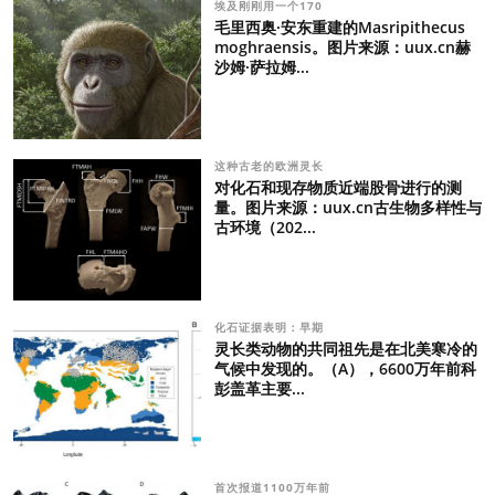
埃及刚刚用一个170
毛里西奥·安东重建的Masripithecus
moghraensis。图片来源：uux.cn赫
沙姆·萨拉姆...
这种古老的欧洲灵长
对化石和现存物质近端股骨进行的测
量。图片来源：uux.cn古生物多样性与
古环境（202...
化石证据表明：早期
灵长类动物的共同祖先是在北美寒冷的
气候中发现的。（A），6600万年前科
彭盖革主要...
首次报道1100万年前