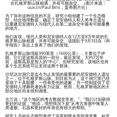
在扎格罗斯山脉相遇，并有可能杂交。（图片来源：
uux.cn/Paul Biris，盖蒂图片社）
为了弥补这种信息的不足，研究小组创建了一个生态模
型，结合地理数据，确定了尼安德特人和人类考古遗址，
以重建尼安德特人与现代人在第二波杂交中最有可能重叠
的地方。
他们发现，现代人类和尼安德特人在12万至8万年前的扎
格罗斯山脉相遇，并有可能杂交。该团队于9月3日在《科
学报告》杂志上发表了他们的发现。
扎格罗斯山脉绵延990英里（1600公里），主要位于伊
朗。它们是波斯高原的一部分，最近发现，大约7万年
前，波斯高原是智人的“中心”。但研究发现，该地区也有
多个生态系统可以支持这两个群体。
沙尼达尔洞穴是迄今为止发现的最重要的尼安德特人遗址
之一，位于扎格罗斯山脉。到目前为止，这个洞穴里已经
发现了十具骷髅；一些有受伤的迹象，另一些则提供了尼
安德特人埋葬死者的有力证据。然而，扎格罗斯地区的大
部分地区尚未得到调查。
古兰说：“这个地区的考古数据非常差。”。“我们计划获得
更好的证据，”他说，理想情况下是“从考古发掘中恢复人
类遗骸。石器和更好的年表也有很大的帮助。”
研究人员的生态模型考虑了温度和降水等环境变量，补充