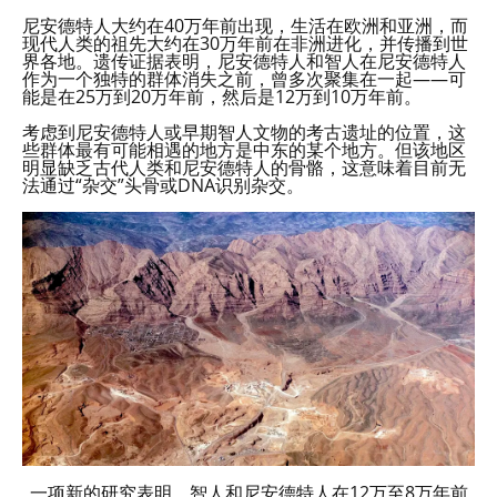
尼安德特人大约在40万年前出现，生活在欧洲和亚洲，而
现代人类的祖先大约在30万年前在非洲进化，并传播到世
界各地。遗传证据表明，尼安德特人和智人在尼安德特人
作为一个独特的群体消失之前，曾多次聚集在一起——可
能是在25万到20万年前，然后是12万到10万年前。
考虑到尼安德特人或早期智人文物的考古遗址的位置，这
些群体最有可能相遇的地方是中东的某个地方。但该地区
明显缺乏古代人类和尼安德特人的骨骼，这意味着目前无
法通过“杂交”头骨或DNA识别杂交。
一项新的研究表明，智人和尼安德特人在12万至8万年前