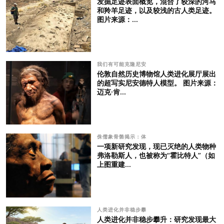
发掘足迹表面概览，混合了较深的河马
和羚羊足迹，以及较浅的古人类足迹。
图片来源：...
我们有可能克隆尼安
伦敦自然历史博物馆人类进化展厅展出
的超写实尼安德特人模型。 图片来源：
迈克·肯...
侏儒象骨骼揭示：体
一项新研究发现，现已灭绝的人类物种
弗洛勒斯人，也被称为“霍比特人”（如
上图重建...
人类进化并非稳步攀
人类进化并非稳步攀升：研究发现最大