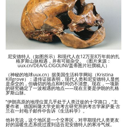
尼安德特人（如图所示）和现代人在12万至8万年前的扎
格罗斯山脉相遇，并有可能杂交。（图片来源：
uux.cn/DEA/G.CIGOLINI/盖蒂图片社撰稿人）
（神秘的地球uux.cn）据美国生活科学网站（Kristina
Killgrove）：遗传证据表明，现代人类和尼安德特人显然
是杂交的，但确切的地点和时间仍不清楚。现在，一项新
的研究确定了一波相遇的地点——现在主要是伊朗的扎格
罗斯山脉。
“伊朗高原的地理位置几乎处于人类迁徙的十字路口，”主
要作者、德国科隆大学史前考古研究所的考古学家萨曼·古
兰在一封电子邮件中告诉《生活科学》。
他补充说，这个地区是一个交界区，对早期现代人类更友
好的温暖生态系统过渡到适合尼安德特人的寒冷气候。