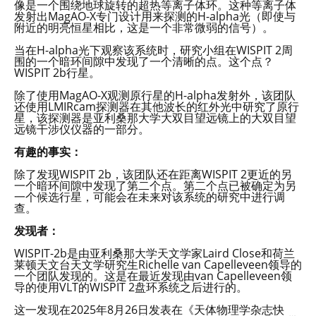
像是一个围绕地球旋转的超热等离子体环。这种等离子体
发射出MagAO-X专门设计用来探测的H-alpha光（即使与
附近的明亮恒星相比，这是一个非常微弱的信号）。
当在H-alpha光下观察该系统时，研究小组在WISPIT 2周
围的一个暗环间隙中发现了一个清晰的点。这个点？
WISPIT 2b行星。
除了使用MagAO-X观测原行星的H-alpha发射外，该团队
还使用LMIRcam探测器在其他波长的红外光中研究了原行
星，该探测器是亚利桑那大学大双目望远镜上的大双目望
远镜干涉仪仪器的一部分。
有趣的事实：
除了发现WISPIT 2b，该团队还在距离WISPIT 2更近的另
一个暗环间隙中发现了第二个点。第二个点已被确定为另
一个候选行星，可能会在未来对该系统的研究中进行调
查。
发现者：
WISPIT-2b是由亚利桑那大学天文学家Laird Close和荷兰
莱顿天文台天文学研究生Richelle van Capelleveen领导的
一个团队发现的。这是在最近发现由van Capelleveen领
导的使用VLT的WISPIT 2盘环系统之后进行的。
这一发现在2025年8月26日发表在《天体物理学杂志快