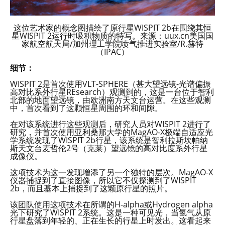
这位艺术家的概念图描绘了原行星WISPIT 2b在围绕其恒
星WISPIT 2运行时吸积物质的特写。来源：uux.cn美国国
家航空航天局/加州理工学院喷气推进实验室/R.赫特
（IPAC）
细节：
WISPIT 2是首次使用VLT-SPHERE（甚大望远镜-光谱偏振
高对比系外行星REsearch）观测到的，这是一台位于智利
北部的地面望远镜，由欧洲南方天文台运营。在这些观测
中，首次看到了这颗恒星周围的环和间隙。
在对该系统进行这些观测后，研究人员对WISPIT 2进行了
研究，并首次使用亚利桑那大学的MagAO-X极端自适应光
学系统发现了WISPIT 2b行星，该系统是智利拉斯坎帕纳
斯天文台麦哲伦2号（克莱）望远镜的高对比度系外行星
成像仪。
这项技术为这一发现增添了另一个独特的层次。MagAO-X
仪器捕捉到了直接图像，所以它不仅探测到了WISPIT
2b，而且基本上捕捉到了这颗原行星的照片。
该团队使用这项技术在所谓的H-alpha或Hydrogen alpha
光下研究了WISPIT 2系统。这是一种可见光，当氢气从原
行星盘落到年轻的、正在生长的行星上时发出。这看起来