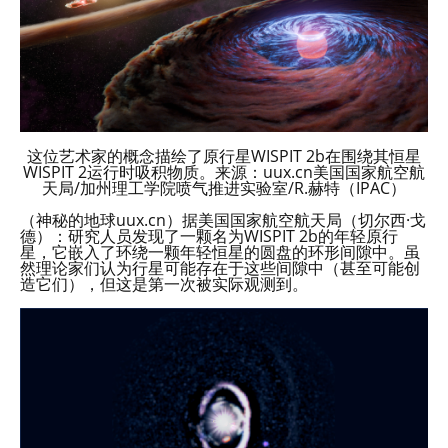
这位艺术家的概念描绘了原行星WISPIT 2b在围绕其恒星
WISPIT 2运行时吸积物质。来源：uux.cn美国国家航空航
天局/加州理工学院喷气推进实验室/R.赫特（IPAC）
（神秘的地球uux.cn）据美国国家航空航天局（切尔西·戈
德）：研究人员发现了一颗名为WISPIT 2b的年轻原行
星，它嵌入了环绕一颗年轻恒星的圆盘的环形间隙中。虽
然理论家们认为行星可能存在于这些间隙中（甚至可能创
造它们），但这是第一次被实际观测到。