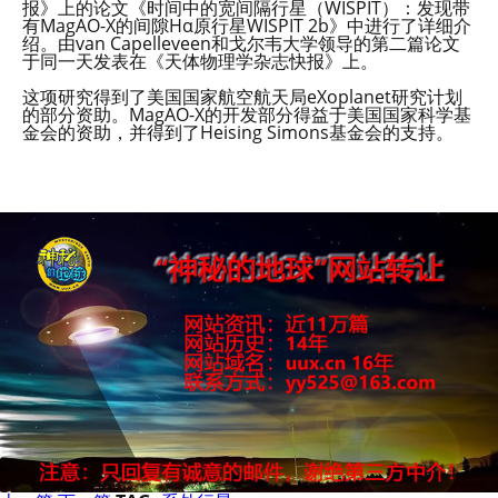
报》上的论文《时间中的宽间隔行星（WISPIT）：发现带
有MagAO-X的间隙Hα原行星WISPIT 2b》中进行了详细介
绍。由van Capelleveen和戈尔韦大学领导的第二篇论文
于同一天发表在《天体物理学杂志快报》上。
这项研究得到了美国国家航空航天局eXoplanet研究计划
的部分资助。MagAO-X的开发部分得益于美国国家科学基
金会的资助，并得到了Heising Simons基金会的支持。