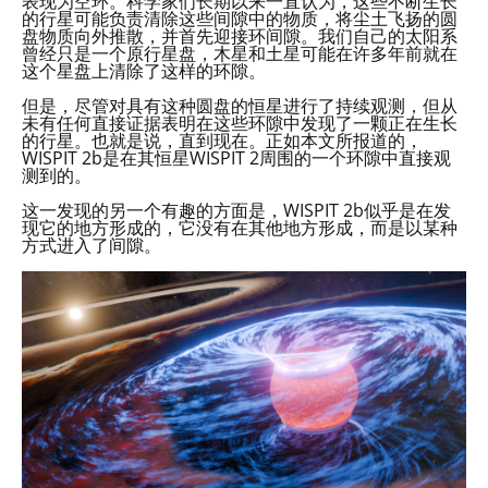
表现为空环。科学家们长期以来一直认为，这些不断生长
的行星可能负责清除这些间隙中的物质，将尘土飞扬的圆
盘物质向外推散，并首先迎接环间隙。我们自己的太阳系
曾经只是一个原行星盘，木星和土星可能在许多年前就在
这个星盘上清除了这样的环隙。
但是，尽管对具有这种圆盘的恒星进行了持续观测，但从
未有任何直接证据表明在这些环隙中发现了一颗正在生长
的行星。也就是说，直到现在。正如本文所报道的，
WISPIT 2b是在其恒星WISPIT 2周围的一个环隙中直接观
测到的。
这一发现的另一个有趣的方面是，WISPIT 2b似乎是在发
现它的地方形成的，它没有在其他地方形成，而是以某种
方式进入了间隙。