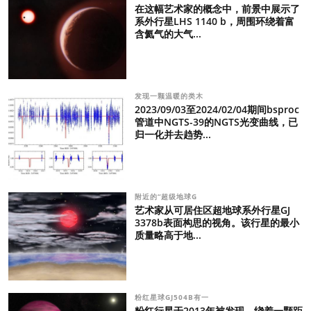
在这幅艺术家的概念中，前景中展示了
系外行星LHS 1140 b，周围环绕着富
含氦气的大气...
发现一颗温暖的类木
2023/09/03至2024/02/04期间bsproc
管道中NGTS-39的NGTS光变曲线，已
归一化并去趋势...
附近的“超级地球G
艺术家从可居住区超地球系外行星GJ
3378b表面构思的视角。该行星的最小
质量略高于地...
粉红星球GJ504B有一
粉红行星于2013年被发现，绕着一颗距