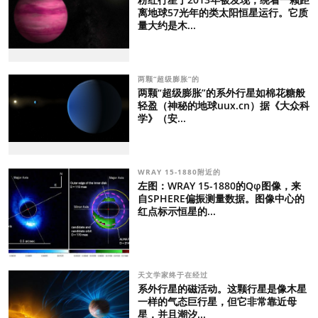
离地球57光年的类太阳恒星运行。它质
量大约是木...
两颗“超级膨胀”的
两颗“超级膨胀”的系外行星如棉花糖般
轻盈（神秘的地球uux.cn）据《大众科
学》（安...
WRAY 15-1880附近的
左图：WRAY 15-1880的Qφ图像，来
自SPHERE偏振测量数据。图像中心的
红点标示恒星的...
天文学家终于在经过
系外行星的磁活动。这颗行星是像木星
一样的气态巨行星，但它非常靠近母
星，并且潮汐...