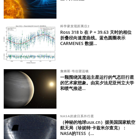
科学家发现距离仅2
Ross 318 b 在 P = 39.63 天时的相位
折叠径向速度曲线。蓝色圆圈表示
CARMENES 数据...
詹姆斯·韦伯望远镜
一颗围绕其遥远主星运行的气态巨行星
的艺术家想象。由宾夕法尼亚州立大学
和喷气推进...
NASA的凌日系外行星
（神秘的地球uux.cn）据美国国家航空
航天局（珍妮特·卡兹米尔查克）：
NASA的TESS（...