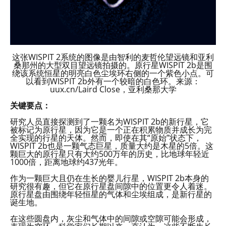
这张WISPIT 2系统的图像是由智利的麦哲伦望远镜和亚利
桑那州的大型双目望远镜拍摄的。原行星WISPIT 2b是围
绕该系统恒星的明亮白色尘埃环右侧的一个紫色小点。可
以看到WISPIT 2b外有一个较暗的白色环。来源：
uux.cn/Laird Close，亚利桑那大学
关键要点：
研究人员直接探测到了一颗名为WISPIT 2b的新行星，它
被标记为原行星，因为它是一个正在积累物质并成长为完
全实现的行星的天体。然而，即使在其“原始”状态下，
WISPIT 2b也是一颗气态巨星，质量大约是木星的5倍。这
颗巨大的原行星只有大约500万年的历史，比地球年轻近
1000倍，距离地球约437光年。
作为一颗巨大且仍在生长的婴儿行星，WISPIT 2b本身的
研究很有趣，但它在原行星盘间隙中的位置更令人着迷。
原行星盘由围绕年轻恒星的气体和尘埃组成，是新行星的
诞生地。
在这些圆盘内，灰尘和气体中的间隙或空隙可能会形成，