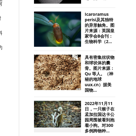
河
Icaroramus
时
perisi及其独特
的异形触角。图
片来源：英国皇
料
家学会B会刊：
生物科学（2...
的
具有密集丝状物
和球状体的囊
骨。图片来源：
Qu 等人。（神
秘的地球
uux.cn）据美
国物...
2022年11月11
日，一只猴子在
孟加拉国达卡公
园周围被看到抱
着小狗。对300
多例跨物种...