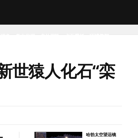
然现象
考古发现
户外探险
桌面壁纸
环球趣闻
新世猿人化石“栾
哈勃太空望远镜