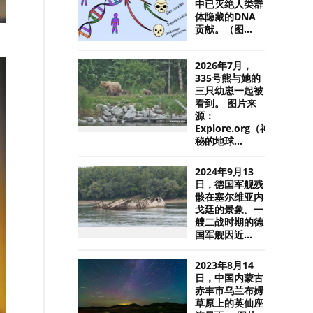
中已灭绝人类群
体隐藏的DNA
贡献。（图...
2026年7月，
335号熊与她的
三只幼崽一起被
看到。 图片来
源：
Explore.org（神
秘的地球...
2024年9月13
日，德国军舰残
骸在塞尔维亚内
戈廷的景象。一
艘二战时期的德
国军舰因近...
2023年8月14
日，中国内蒙古
赤丰市乌兰布姆
草原上的英仙座