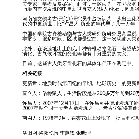
关专家、学者反复鉴定、商讨，一致认为：在孙家洞
南境内首次发现的中更新世直立人(猿人)化石，同意将
河南省文物考古研究所研究员李占扬认为，从出土化石
代的中更新世，比“许昌人”所处的年代早了几十万年
中国科学院古脊椎动物与古人类研究所研究员高星说
非常少，很多时段、区域都是空白。这一发现使人类
此外，在该遗址出土的几十种脊椎动物化石，有望成
演化、古气候环境的变化等都有十分重要的意义。
目前，这些古人类牙齿化石的具体年代正在测定中。
相关链接
更新世：地质时代第四纪的早期。地球历史上的更新
直立人：俗称猿人，生活阶段是从200多万年前到2
许昌人：2007年12月17日，在许昌灵井遗址发现了
2007年度全国十大考古新发现之一。考古学家将其命
南召人：1978年9月，在杏花山上发现了一批古脊椎
洛阳网-洛阳晚报 李燕锋 张晓理