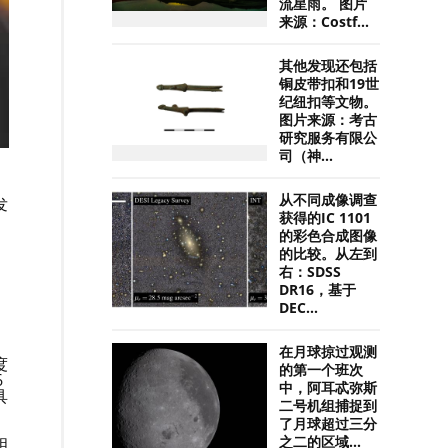
流星雨。 图片
来源：Costf...
其他发现还包括
铜皮带扣和19世
纪纽扣等文物。
图片来源：考古
研究服务有限公
司（神...
从不同成像调查
发
、
获得的IC 1101
的彩色合成图像
的比较。从左到
右：SDSS
DR16，基于
DEC...
在月球掠过观测
度
的第一个班次
6
中，阿耳忒弥斯
具
二号机组捕捉到
了月球超过三分
相
之二的区域...