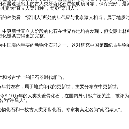
旧石器遗址出土的古人类牙齿化石层位明确可靠，保存完好，是
其定为“直立人栾川种”，简称“栾川人”。
的种类看，“栾川人”所处的年代应与北京猿人相当，属于地质
。
，中更新世直立人阶段的化石在世界各地均有发现，但实际上材
进化链条变得更加完整。
为中国境内重要的动物化石群之一。这对研究中国第四纪古生物
世和考古学上的旧石器时代相当。
0万年前左右，属于地质年代的更新世，主要分布在中更新世。
距今8-10万年的人类头盖骨化石，在国内外引起广泛关注，被评为
名为“许昌人”。
动物化石和一枚古人类牙齿化石。专家将其定名为“南召猿人”。