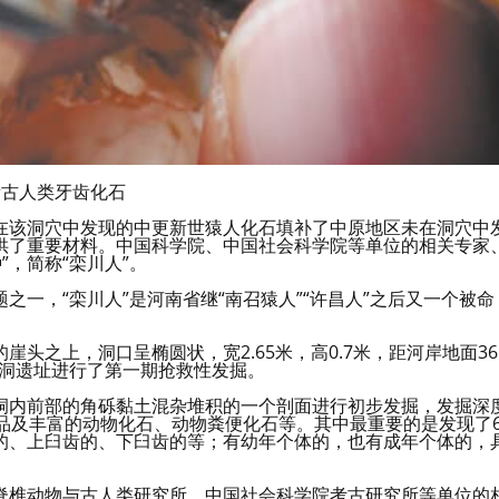
量古人类牙齿化石
在该洞穴中发现的中更新世猿人化石填补了中原地区未在洞穴中
供了重要材料。中国科学院、中国社会科学院等单位的相关专家
”，简称“栾川人”。
一，“栾川人”是河南省继“南召猿人”“许昌人”之后又一个被命
头之上，洞口呈椭圆状，宽2.65米，高0.7米，距河岸地面36
家洞遗址进行了第一期抢救性发掘。
洞内前部的角砾黏土混杂堆积的一个剖面进行初步发掘，发掘深
品及丰富的动物化石、动物粪便化石等。其中最重要的是发现了
的、上臼齿的、下臼齿的等；有幼年个体的，也有成年个体的，
脊椎动物与古人类研究所、中国社会科学院考古研究所等单位的