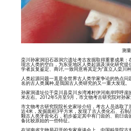
测
栾川孙家洞旧石器洞穴遗址考古发掘取得重要成果：
现古人类的空白，为东亚地区人类起源及演化研究提
学者反复鉴定、商讨,一致同意将其定为“直立人栾川种
人类起源问题一直是全世界古人类学家争论的热点问题之
名的古人类属种,是我国古人类研究的又一重大发现。
孙家洞遗址位于栾川县栾川乡湾滩村伊河南岸哼呼崖的崖
米左右。2012年5月至9月，市文物考古研究院对孙
市文物考古研究院院长史家珍介绍，考古人员选取了
近4米，发掘面积3平方米，发现了古人类化石、石制
颗古人类牙齿化石，初步鉴定其中有门齿的、前臼齿
备比较原始的一些特征。
在河南省文物局召开的专家座谈会上，中国科学院古