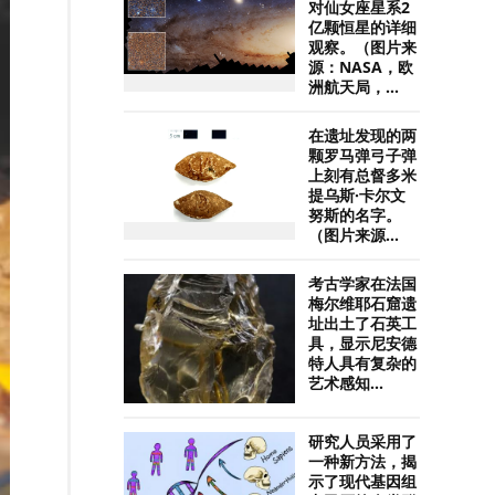
对仙女座星系2
亿颗恒星的详细
观察。（图片来
源：NASA，欧
洲航天局，...
在遗址发现的两
颗罗马弹弓子弹
上刻有总督多米
提乌斯·卡尔文
努斯的名字。
（图片来源...
考古学家在法国
梅尔维耶石窟遗
址出土了石英工
具，显示尼安德
特人具有复杂的
艺术感知...
研究人员采用了
一种新方法，揭
示了现代基因组