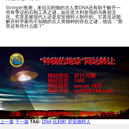
Stringer推测，来自沉积物的古人类DNA还有助于解开一
些有争议的石制工具之谜，如在意大利发现的乌鲁前文
化，究竟是被现代人还是尼安德特人制作的。它甚至还能
解开科学家尚不知晓的古人类物种的存在之谜，他说：“那
里还有些什么呢？”
上一篇
下一篇
TAG:
DNA
比利时
尼安德特人