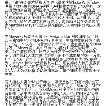
来。当时丹麦哥本哈根大学进化遗传学家Eske Willerslev
测量了猛犸象的DNA序列和19种植物类群的DNA序列，这
些遗留物来自西伯利亚永久冻土和温暖的洞穴。但在当
时，Willerslev回忆，他没有办法从可能污染了他们所处理
的样本的现代人序列中分辨出古代人序列。从那时起，鉴
定类似污染的过滤技术逐渐进步，这激励马普学会遗传学
家Matthias Meyer设法从原来的洞穴沉积物中分离出人类
DNA。
当Meyer和马普学会博士生Viviane Slon对欧洲更新世洞
穴沉积物中的环境DNA进行测序后，生成的数据震惊了他
们。“在一个仅有一勺羹大小的样本中，含有数万亿个DNA
片段。”Meyer说。其中只有一小部分片段可能属于古人
类。为了捕获它们，研究人员开发了一种精巧的DNA钩
子，源自现代人线粒体（能够为细胞生成能量的微小“发电
厂”）DNA。这个分子钩子能够辨别出大多数类似它的序
列，Meyer 和Slon然后将其与已知尼安德特人和丹尼索瓦
人的线粒体DNA序列作了对比。他们寻找的是线粒体
DNA，因为这比核DNA更加丰富，每个细胞中拥有数千个
副本。
两人担心人类DNA过于稀少，即便是他们仔细“钓取”也可
能找不到。看到首个尼安德特人序列之后，Slon说：“我下
巴简直掉到了地上。”她和Meyer检测了7个洞穴遗址中的
沉积物，从中辨别尼安德特人的DNA。他们在4月27日在
线发表的文章中报告称，这些洞穴有的位于西班牙，有的
则在俄罗斯，那里曾有古人类生活过。他们还从丹尼索瓦
人洞穴沉积物中找到了丹尼索瓦人的DNA，这个西伯利亚