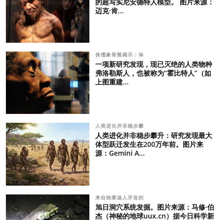
的超写实尼安德特人模型。 图片来源：
迈克·肯...
侏儒象骨骼揭示：体
一项新研究发现，现已灭绝的人类物种
弗洛勒斯人，也被称为“霍比特人”（如
上图重建...
人类进化并非稳步攀
人类进化并非稳步攀升：研究发现最大
体型跃迁发生在200万年前。图片来
源：Gemini A...
来自纳莱迪人牙齿的
旭日洞穴系统发掘。图片来源：马修·伯
杰（神秘的地球uux.cn）据今日科学新