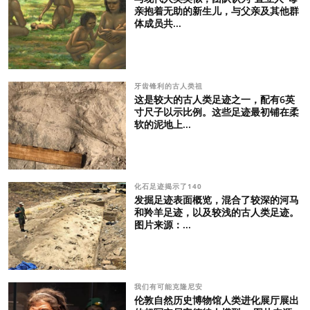
亲抱着无助的新生儿，与父亲及其他群
体成员共...
牙齿锋利的古人类祖
这是较大的古人类足迹之一，配有6英
寸尺子以示比例。这些足迹最初铺在柔
软的泥地上...
化石足迹揭示了140
发掘足迹表面概览，混合了较深的河马
和羚羊足迹，以及较浅的古人类足迹。
图片来源：...
我们有可能克隆尼安
伦敦自然历史博物馆人类进化展厅展出