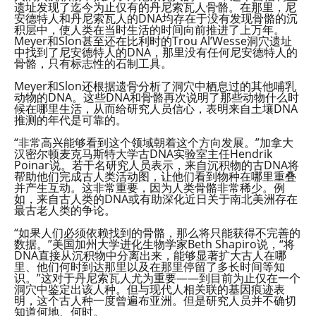
遗址发现了迄今为止仅有的丹尼索瓦人骨骼。在那里，尼
安德特人和丹尼索瓦人的DNA均存在于没有发现骨骼的沉
积层中，使人类在当时生活的时间向前推进了上万年。
Meyer和Slon甚至还在比利时的Trou Al’Wesse洞穴遗址
中找到了尼安德特人的DNA，那里没有任何尼安德特人的
骨骼，只有标志性的石制工具。
Meyer和Slon还根据遗骨分析了洞穴中栖息过的其他哺乳
动物的DNA。这些DNA和骨骼再次说明了那些动物什么时
候在哪里生活，从而给研究人员信心，表明来自土壤DNA
推测的年代是可靠的。
“非常高兴能够看到这个领域朝着这个方向发展。”加拿大
汉密尔顿麦克马斯特大学古DNA实验室主任Hendrik
Poinar说。若干名研究人员表示，来自沉积物的古DNA将
帮助他们完成古人类活动图，让他们看到物种在哪里重叠
并产生互动。这非常重要，因为人类骨骼非常稀少。例
如，来自古人类的DNA或有助深化近日关于南北美洲存在
最古老人类的争论。
“如果人们必须依赖找到的骨骼，那么将只能获得不完善的
数据。”美国加州大学进化生物学家Beth Shapiro说，“将
DNA直接从沉积物中分离出来，能够显著扩大古人在哪
里、他们何时到达那里以及在那里停留了多长时间等知
识。”这对于丹尼索瓦人尤为重要——到目前为止仅在一个
洞穴中鉴定出该人种。但与现代人相关联的基因痕迹表
明，这个古人种一度曾遍布亚洲。但是研究人员并不确切
知道何地、何时。