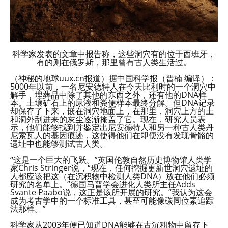
科学家发表的文章中报告称，这些洞穴有的位于西班牙，
有的则在俄罗斯，那里曾有古人类生活过。
（神秘的地球uux.cn报道）据中国科学报（晋楠 编译）：
5000年以前，一名尼安德特人在今天比利时的一个洞穴中
解手，埋葬品中除了其他的东西之外，还有他的DNA样
本。土壤矿石上的尿液和粪便样本最终分解。但DNA记录
却保存了下来，嵌在洞穴地面上，在那里，洞穴上方的土
和洞外刮进来的灰尘逐渐掩盖了它。现在，研究人员表
示，他们能够找到并鉴定出尼安德特人和另一种古人类丹
尼索瓦人的基因痕迹，这使得他们在即便没有发现骨骼的
遗址中也能够测试古人类。
“这是一个巨大的飞跃。”英国伦敦自然历史博物馆人类学
家Chris Stringer说，“现在，任何挖掘更新世洞穴遗址的
人都应该把这（在沉积物中检测人类DNA）放在他们必须
研究的名单上。”德国马普学会进化人类所主任Adds
Svante Paabo说，这正是该所开展的研究。“我认为这会
成为考古学中的一个标准工具，甚至可能像碳同位素追踪
法那样。”
科学家从2003年便已知道DNA能够在古沉积物中留存下