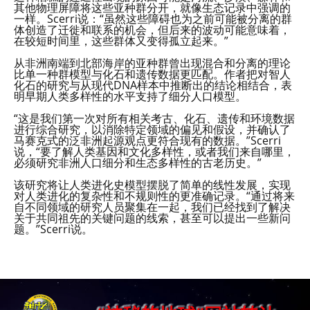
其他物理屏障将这些亚种群分开，就像生态记录中强调的
一样。Scerri说：“虽然这些障碍也为之前可能被分离的群
体创造了迁徙和联系的机会，但后来的波动可能意味着，
在较短时间里，这些群体又变得孤立起来。”
从非洲南端到北部海岸的亚种群曾出现混合和分离的理论
比单一种群模型与化石和遗传数据更匹配。作者把对智人
化石的研究与从现代DNA样本中推断出的结论相结合，表
明早期人类多样性的水平支持了细分人口模型。
“这是我们第一次对所有相关考古、化石、遗传和环境数据
进行综合研究，以消除特定领域的偏见和假设，并确认了
马赛克式的泛非洲起源观点更符合现有的数据。”Scerri
说，“要了解人类基因和文化多样性，或者我们来自哪里，
必须研究非洲人口细分和生态多样性的古老历史。”
该研究将让人类进化史模型摆脱了简单的线性发展，实现
对人类进化的复杂性和不规则性的更准确记录。“通过将来
自不同领域的研究人员聚集在一起，我们已经找到了解决
关于共同祖先的关键问题的线索，甚至可以提出一些新问
题。”Scerri说。