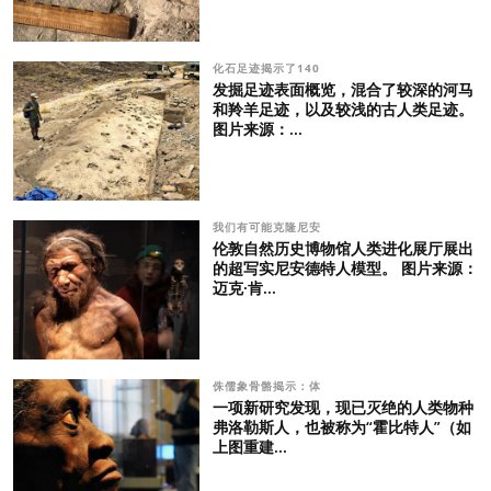
化石足迹揭示了140
发掘足迹表面概览，混合了较深的河马
和羚羊足迹，以及较浅的古人类足迹。
图片来源：...
我们有可能克隆尼安
伦敦自然历史博物馆人类进化展厅展出
的超写实尼安德特人模型。 图片来源：
迈克·肯...
侏儒象骨骼揭示：体
一项新研究发现，现已灭绝的人类物种
弗洛勒斯人，也被称为“霍比特人”（如
上图重建...