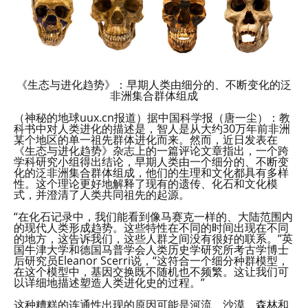
《生态与进化趋势》：早期人类由细分的、不断变化的泛
非洲集合群体组成
（神秘的地球uux.cn报道）据中国科学报（唐一尘）：教
科书中对人类进化的描述是，智人是从大约30万年前非洲
某个地区的单一祖先群体进化而来。然而，近日发表在
《生态与进化趋势》杂志上的一篇评论文章指出，一个跨
学科研究小组得出结论，早期人类由一个细分的、不断变
化的泛非洲集合群体组成，他们的生理和文化都具有多样
性。这个理论更好地解释了现有的遗传、化石和文化模
式，并澄清了人类共同祖先的起源。
“在化石记录中，我们能看到像马赛克一样的、大陆范围内
的现代人类形成趋势。这些特性在不同的时间出现在不同
的地方，这告诉我们，这些人群之间没有很好的联系。”英
国牛津大学和德国马普学会人类历史学研究所考古学博士
后研究员Eleanor Scerri说，“这符合一个细分种群模型，
在这个模型中，基因交换既不随机也不频繁。这让我们可
以详细地描述塑造人类进化史的过程。”
这种糟糕的连通性出现的原因可能是河流、沙漠、森林和