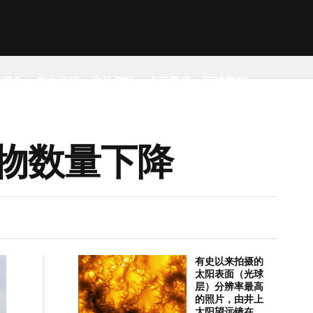
然现象
考古发现
户外探险
桌面壁纸
环球趣闻
物数量下降
有史以来拍摄的
太阳表面（光球
层）分辨率最高
的照片，由井上
太阳望远镜在