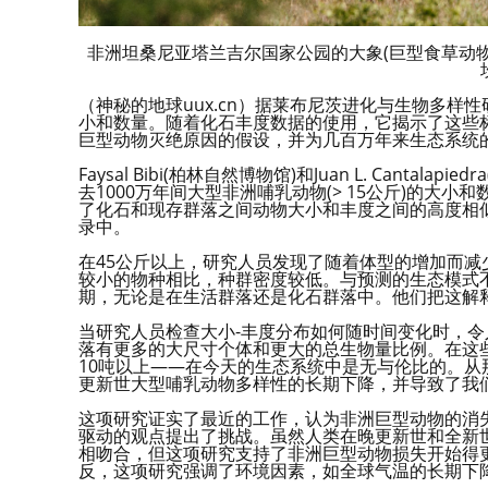
非洲坦桑尼亚塔兰吉尔国家公园的大象(巨型食草动物
（神秘的地球uux.cn）据莱布尼茨进化与生物多
小和数量。随着化石丰度数据的使用，它揭示了这些
巨型动物灭绝原因的假设，并为几百万年来生态系统
Faysal Bibi(柏林自然博物馆)和Juan L. Can
去1000万年间大型非洲哺乳动物(> 15公斤)的
了化石和现存群落之间动物大小和丰度之间的高度相
录中。
在45公斤以上，研究人员发现了随着体型的增加而减
较小的物种相比，种群密度较低。与预测的生态模式不
期，无论是在生活群落还是化石群落中。他们把这解释
当研究人员检查大小-丰度分布如何随时间变化时，令
落有更多的大尺寸个体和更大的总生物量比例。在这
10吨以上——在今天的生态系统中是无与伦比的。
更新世大型哺乳动物多样性的长期下降，并导致了我们
这项研究证实了最近的工作，认为非洲巨型动物的消
驱动的观点提出了挑战。虽然人类在晚更新世和全新世(
相吻合，但这项研究支持了非洲巨型动物损失开始得更
反，这项研究强调了环境因素，如全球气温的长期下