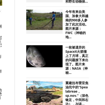
和野生动物保...
·
今年有来自美
国、加拿大和越
南的900多人参
加了此次活动。
洲
图片来源：
FWC（神秘的
地...
过
示
记
一枚被遗弃的
SpaceX火箭撞
上了月球，真正
与
的问题接下来出
现了。图片来
源：NASA（神
群
秘...
重建拉布雷亚焦
油坑中的“Spea
动
labreae，
绝
sp.nov.”（深色
相
锹足，中间和右
边），与该...