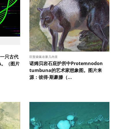
一只古代
巨型袋鼠在新几内亚
诺姆贝岩石庇护所中Protemnodon
A。（图片
tumbuna的艺术家想象图。图片来
源：彼得·斯豪滕（...