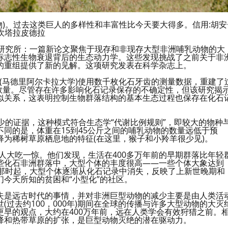
)。过去这类巨人的多样性和丰富性比今天要大得多。信用:胡安
坎塔拉皮德拉
样性研究所：一篇新论文聚焦于现存和非现存大型非洲哺乳动物的大
标志性生物衰退背后的生态动力学。这些发现挑战了之前关于非
的重组提供了新的见解。这项研究发表在科学杂志上。
talapiedra(马德里阿尔卡拉大学)使用数千枚化石牙齿的测量数据，重建了
大小和数量。尽管存在许多影响化石记录保存的不确定性，但该研究揭
似关系，这表明控制生物群落结构的基本生态过程也保存在化石
少的证据，这种模式符合生态学“代谢比例规则”，即较大的物种
同的是，体重在15到45公斤之间的哺乳动物的数量远低于预
为稀树草原栖息地的特征(在这里，猴子和小羚羊很少见)。
人大吃一惊。他们发现，生活在400多万年前的早期群落比年轻
些化石非洲群落中，大型个体的丰度很高——一些个体大象达到
从那时起，大型个体逐渐从化石记录中消失，反映了上新世晚期和
今天所知的贫困和“小型化”的社区。
失是远古时代的事情，并对非洲巨型动物的减少主要是由人类活
过去约100，000年)期间在全球的传播与许多大型动物的大灭
早的观点，大约在400万年前，远在人类学会有效狩猎之前。
降和热带草原的扩张，是巨型动物灭绝的潜在驱动力。