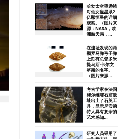
哈勃太空望远镜
对仙女座星系2
亿颗恒星的详细
观察。（图片来
源：NASA，欧
洲航天局，...
在遗址发现的两
颗罗马弹弓子弹
上刻有总督多米
提乌斯·卡尔文
努斯的名字。
（图片来源...
考古学家在法国
梅尔维耶石窟遗
址出土了石英工
具，显示尼安德
特人具有复杂的
艺术感知...
研究人员采用了