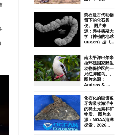
哺
粪石是古代动物
留下的化石粪
便。 图片来
并
源：弗林德斯大
学（神秘的地球
uux.cn）据《...
和
南太平洋巴尔米
拉环礁国家野生
动物保护区的一
只红脚鲣鸟。。
图片来源：
Andrew S. ...
化石化的巨齿鲨
牙齿吸收海洋中
的稀土元素和矿
物质。 图片来
源：NOAA海洋
探索，2026...