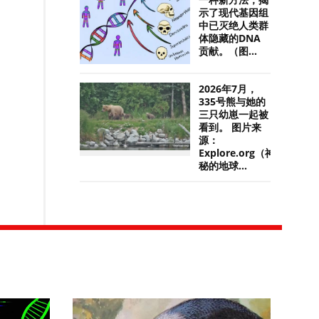
一种新方法，揭
示了现代基因组
中已灭绝人类群
体隐藏的DNA
贡献。（图...
2026年7月，
335号熊与她的
三只幼崽一起被
看到。 图片来
源：
Explore.org（神
秘的地球...