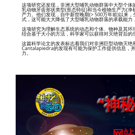
这项研究还发现，非洲大型哺乳动物群落中大型个体
乳动物牙齿形状类型(形态特征)和当今植物生产力(
产力。他们发现，自中新世晚期(> 500万年前)以
式，这可能大大降低了大型哺乳动物群落的承载能力
这项研究为理解生态系统的动态和个体、物种及其环
结合基于大小的方法，科学家可以获得对灭绝背后的
这篇科学论文的发表标志着我们对非洲巨型动物灭绝和
Cantalapiedra的发现有可能为保护工作提供
力。