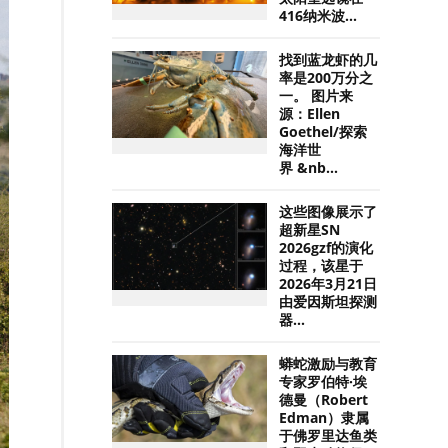
416纳米波...
找到蓝龙虾的几
率是200万分之
一。 图片来
源：Ellen
Goethel/探索
海洋世
界 &nb...
这些图像展示了
超新星SN
2026gzf的演化
过程，该星于
2026年3月21日
由爱因斯坦探测
器...
蟒蛇激励与教育
专家罗伯特·埃
德曼（Robert
Edman）隶属
于佛罗里达鱼类