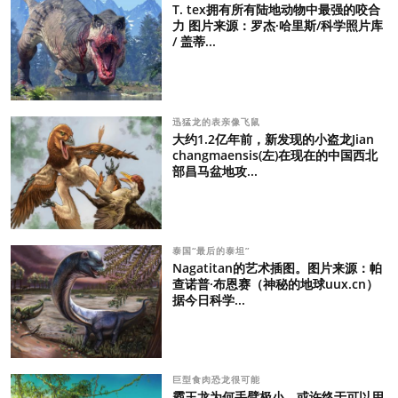
T. tex拥有所有陆地动物中最强的咬合
力 图片来源：罗杰·哈里斯/科学照片库
/ 盖蒂...
迅猛龙的表亲像飞鼠
大约1.2亿年前，新发现的小盗龙Jian
changmaensis(左)在现在的中国西北
部昌马盆地攻...
泰国“最后的泰坦”
Nagatitan的艺术插图。图片来源：帕
查诺普·布恩赛（神秘的地球uux.cn）
据今日科学...
巨型食肉恐龙很可能
霸王龙为何手臂极小，或许终于可以用