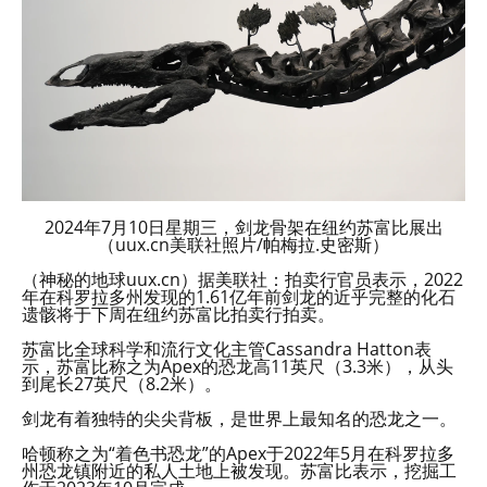
2024年7月10日星期三，剑龙骨架在纽约苏富比展出
（uux.cn美联社照片/帕梅拉.史密斯）
（神秘的地球uux.cn）据美联社：拍卖行官员表示，2022
年在科罗拉多州发现的1.61亿年前剑龙的近乎完整的化石
遗骸将于下周在纽约苏富比拍卖行拍卖。
苏富比全球科学和流行文化主管Cassandra Hatton表
示，苏富比称之为Apex的恐龙高11英尺（3.3米），从头
到尾长27英尺（8.2米）。
剑龙有着独特的尖尖背板，是世界上最知名的恐龙之一。
哈顿称之为“着色书恐龙”的Apex于2022年5月在科罗拉多
州恐龙镇附近的私人土地上被发现。苏富比表示，挖掘工