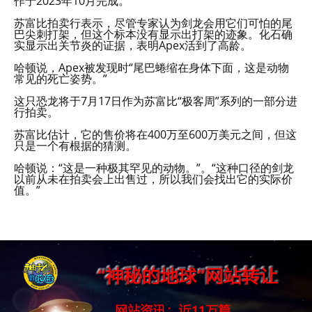
作于2023年10月完成。
苏富比拍卖行表示，尽管专家认为剑龙会用它们可怕的尾
巴尖刺打架，但这个标本没有显示出打架的迹象。化石确
实显示出关节炎的证据，表明Apex活到了高龄。
哈顿说，Apex被发现时“尾巴蜷缩在身体下面，这是动物
常见的死亡姿势。”
这只恐龙将于7月17日作为苏富比“极客周”系列的一部分进
行拍卖。
苏富比估计，它的售价将在400万至600万美元之间，但这
只是一个有根据的猜测。
哈顿说：“这是一种极其罕见的动物。”。“这种口径的剑龙
以前从未在拍卖会上出售过，所以我们会找出它的实际价
值。”