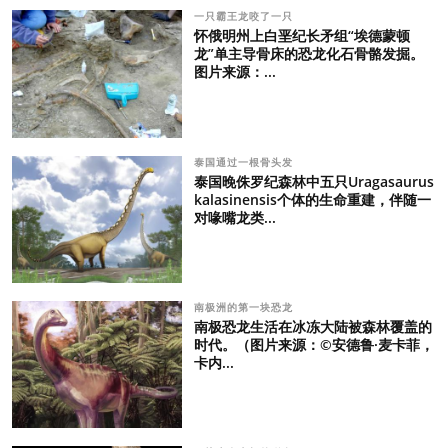
一只霸王龙咬了一只
怀俄明州上白垩纪长矛组“埃德蒙顿
龙”单主导骨床的恐龙化石骨骼发掘。
图片来源：...
泰国通过一根骨头发
泰国晚侏罗纪森林中五只Uragasaurus
kalasinensis个体的生命重建，伴随一
对喙嘴龙类...
南极洲的第一块恐龙
南极恐龙生活在冰冻大陆被森林覆盖的
时代。（图片来源：©安德鲁·麦卡菲，
卡内...