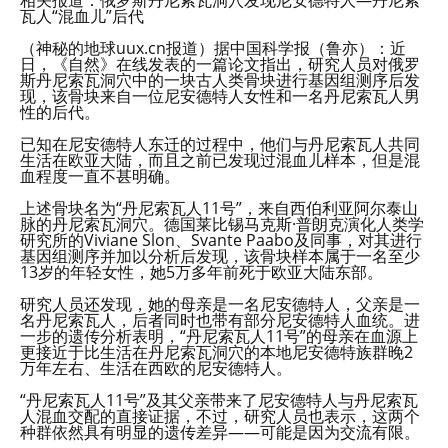
瓦人“混血儿”后代
（神秘的地球uux.cn报道）据中国科学报（鲁亦）：近
日，《自然》在线发表的一篇论文指出，研究人员对俄罗
斯丹尼索瓦洞穴中的一块古人类骨块进行基因组测序后发
现，该骨块来自一位尼安德特人女性和一名丹尼索瓦人男
性的后代。
已知在尼安德特人东迁的过程中，他们与丹尼索瓦人共同
生活在欧亚大陆，而且之前已发现过混血儿样本，但是混
血程度一直不甚明确。
上述骨块名为“丹尼索瓦人11号”，来自西伯利亚阿尔泰山
脉的丹尼索瓦洞穴。德国莱比锡马克斯·普朗克演化人类学
研究所的Viviane Slon、Svante Paabo及同事，对其进行
基因组测序并加以分析后发现，该骨块样本属于一名至少
13岁的年轻女性，她5万多年前死于欧亚大陆东部。
研究人员还发现，她的母亲是一名尼安德特人，父亲是一
名丹尼索瓦人，后者同时也带有部分尼安德特人血统。进
一步的遗传分析表明，“丹尼索瓦人11号”的母亲在血源上
更接近于比生活在丹尼索瓦洞穴的本地尼安德特族群晚2
万年左右、生活在西欧的尼安德特人。
“丹尼索瓦人11号”及其父亲带来了尼安德特人与丹尼索瓦
人混血交配的直接证据，不过，研究人员也表示，这两个
种群依然具有明显的遗传差异——可能是因为交流有限。