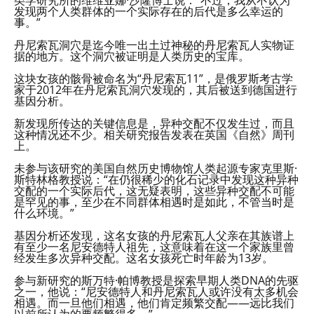
发现两个人类群体的一个实际存在的后代是多么幸运的
事。”
丹尼索瓦洞穴是迄今唯一出土过神秘的丹尼索瓦人实物证
据的地方。这个洞穴被证明是人类历史的宝库。
这块女孩的骸骨被命名为“丹尼索瓦11”，是俄罗斯考古学
家于2012年在丹尼索瓦洞穴发现的，其后被送到德国进行
基因分析。
新发现所传达的关键信息是，异种交配不仅发生过，而且
这种情况还不少。相关研究报告发表在英国《自然》周刊
上。
未参与该研究的美国自然历史博物馆人类起源专家克里斯·
斯特林格教授说：“在仍很稀少的化石记录中发现这种异种
交配的一个实际后代，这无疑表明，这些异种交配不可能
是罕见的事，至少在不同群体相遇时是如此，不管当时是
什么环境。”
基因分析还发现，这名女孩的丹尼索瓦人父亲在其族谱上
有至少一名尼安德特人祖先，这意味着在这一个家族里曾
经发生多次异种交配。这名女孩死亡时年龄为13岁。
参与新研究的斯万特·帕博教授是探索早期人类DNA的先驱
之一，他说：“尼安德特人和丹尼索瓦人或许没有太多机会
相遇。而一旦他们相遇，他们肯定频繁交配——远比我们
以前所认为的要频繁得多。”