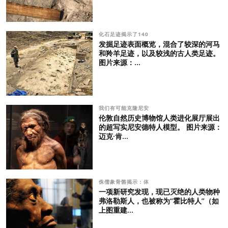
化石足迹揭示了140
发掘足迹表面概览，混合了较深的河马
和羚羊足迹，以及较浅的古人类足迹。
图片来源：...
我们有可能克隆尼安
伦敦自然历史博物馆人类进化展厅展出
的超写实尼安德特人模型。 图片来源：
迈克·肯...
侏儒象骨骼揭示：体
一项新研究发现，现已灭绝的人类物种
弗洛勒斯人，也被称为“霍比特人”（如
上图重建...