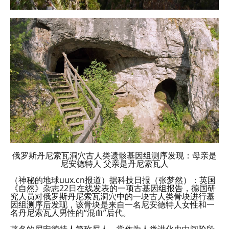
俄罗斯丹尼索瓦洞穴古人类遗骸基因组测序发现：母亲是
尼安德特人 父亲是丹尼索瓦人
（神秘的地球uux.cn报道）据科技日报（张梦然）：英国
《自然》杂志22日在线发表的一项古基因组报告，德国研
究人员对俄罗斯丹尼索瓦洞穴中的一块古人类骨块进行基
因组测序后发现，该骨块是来自一名尼安德特人女性和一
名丹尼索瓦人男性的“混血”后代。
著名的尼安德特人简称尼人，常作为人类进化史中间阶段