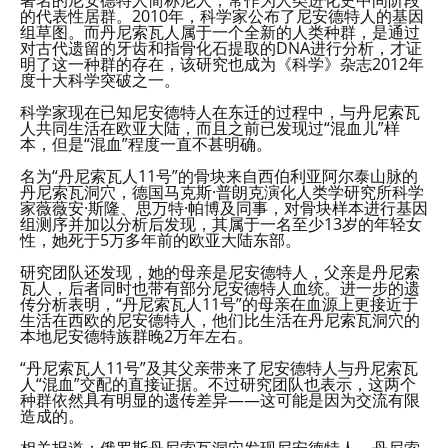
的代表性居群。2010年，科学家公布了尼安德特人的基因
组草图。而丹尼索瓦人属于一个全新的人类种群，是通过
对古代遗留的牙齿和指骨化石提取的DNA进行分析，才证
明了这一种群的存在，该研究也成为《科学》杂志2012年
度十大科学突破之一。
科学家现在已知尼安德特人在东迁的过程中，与丹尼索瓦
人共同生活在欧亚大陆，而且之前已发现过“混血儿”样
本，但是“混血”程度一直不甚明确。
名为“丹尼索瓦人11号”的骨块来自西伯利亚阿尔泰山脉的
丹尼索瓦洞穴，德国马克斯·普朗克演化人类学研究所科学
家薇薇安·斯隆、思万特·帕博及同事，对骨块样本进行基因
组测序并加以分析后发现，其属于一名至少13岁的年轻女
性，她死于5万多年前的欧亚大陆东部。
研究团队还发现，她的母亲是尼安德特人，父亲是丹尼索
瓦人，后者同时也带有部分尼安德特人血统。进一步的遗
传分析表明，“丹尼索瓦人11号”的母亲在血源上更接近于
生活在西欧的尼安德特人，他们比生活在丹尼索瓦洞穴的
本地尼安德特族群晚2万年左右。
“丹尼索瓦人11号”及其父亲带来了尼安德特人与丹尼索瓦
人“混血”交配的直接证据。不过研究团队也表示，这两个
种群依然具有明显的遗传差异——这可能是因为交流有限
造成的。
相关报道：俄罗斯丹尼索瓦洞穴发现尼安德特人—丹尼索