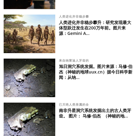
人类进化并非稳步攀
人类进化并非稳步攀升：研究发现最大
体型跃迁发生在200万年前。图片来
源：Gemini A...
来自纳莱迪人牙齿的
旭日洞穴系统发掘。图片来源：马修·伯
杰（神秘的地球uux.cn）据今日科学新
闻：从纳...
已灭绝人类亲属的全
南非升星洞穴系统发掘出土的古人类牙
齿。 图片： 马修·伯杰 （神秘的地...