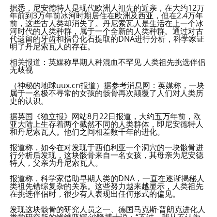
据悉，尼安德特人是现代欧洲人祖先的近亲，在大约12万
年前到3万年前冰河时期居住在欧洲及西亚，但在2.4万年
前，这些古人类却消失了。丹尼索瓦人是生活在上一个冰
河时代的人类种群，属于一个全新的人类种群。通过对古
代遗留的牙齿和指骨化石提取的DNA进行分析，科学家证
明了丹尼索瓦人的存在。
相关报道：英媒称早期人种混血不罕见 人类祖先挑选伴侣
无歧视
（神秘的地球uux.cn报道）据参考消息网：英媒称，一块
属于一名极不寻常的女孩的骸骨再次颠覆了人们对人类历
史的认识。
据英国《独立报》网站8月22日报道，大约五万年前，欧
亚大陆上生存着两个截然不同的人类群体，即尼安德特人
和丹尼索瓦人。他们之间相差数千年的进化。
报道称，如今在对发现于西伯利亚一个洞穴的一块骸骨进
行分析后发现，这块骸骨来自一名女孩，其母亲为尼安德
特人，父亲为丹尼索瓦人。
报道称，科学家借助早期人类的DNA，一直在逐渐揭秘人
类祖先错综复杂的关系。这些努力越来越显示，人类祖先
在挑选伴侣时，很少有人表现出任何形式的偏见。
发现这块骸骨的研究人员之一、德国马克斯·普朗克进化人
类学研究所的维维亚娜·沙隆博士说：“不过，我从不认为