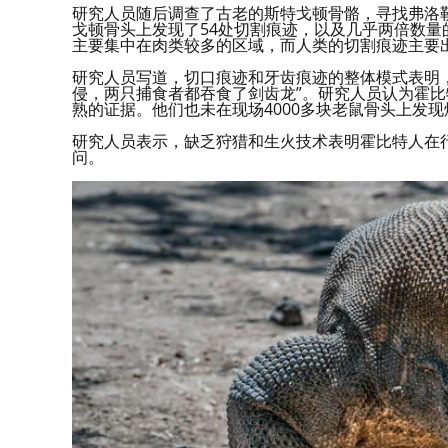
研究人员随后调查了古老的斯特戈顿骨骼，寻找弗洛
戈顿骨头上发现了54处切割痕迹，以及几乎两倍数
主要集中在肉类较多的区域，而人类的切割痕迹主要
研究人员写道，切口痕迹和牙齿痕迹的整体模式表明
侵，两只捕食者都吞食了剑齿龙”。研究人员认为霍
熟的证据。他们也未在现场4000多块老鼠骨头上发
研究人员表示，缺乏狩猎和生火技术表明霍比特人在
问。