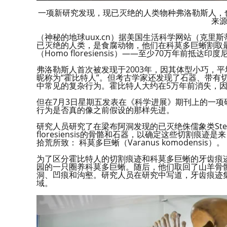
一项新研究发现，现已灭绝的人类物种弗洛勒斯人，
来
（神秘的地球uux.cn）据美国生活科学网站（克里
已灭绝的人类，是食腐动物，他们在科莫多巨蜥割取
（Homo floresiensis）——至少70万年前
弗洛勒斯人首次被发现于2003年，因其体型小巧，平
昵称为“霍比特人”。但考古学家还发现了石器、带有
中常见的复杂行为。霍比特人大约在5万年前消失，
但在7月3日星期五发表在《科学进展》期刊上的一项研究中
行为是否真的像之前假设的那样先进。
研究人员研究了在梁布阿洞发现的已灭绝侏儒象类Stegodon 
floresiensis的骨骼和石器，以确定这些切割痕
拾荒所致： 科莫多巨蜥（Varanus komodensis）。
为了区分霍比特人的切割痕迹和科莫多巨蜥的牙齿痕
园的一只圈养科莫多巨蜥。随后，他们取回了山羊骨
洞、凹痕和沟壑。研究人员在研究中写道，牙齿痕迹
域。