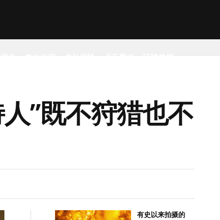
然现象
考古发现
户外探险
桌面壁纸
环球趣闻
人”既不狩猎也不
有史以来拍摄的