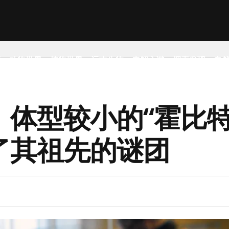
事
动物世界
植物世界
远古生物
未解之谜
探索发现
自
：体型较小的“霍比特
了其祖先的谜团