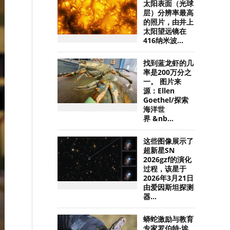
太阳表面（光球
层）分辨率最高
的照片，由井上
太阳望远镜在
416纳米波...
找到蓝龙虾的几
率是200万分之
一。 图片来
源：Ellen
Goethel/探索
海洋世
界 &nb...
这些图像展示了
超新星SN
2026gzf的演化
过程，该星于
2026年3月21日
由爱因斯坦探测
器...
蟒蛇激励与教育
专家罗伯特·埃