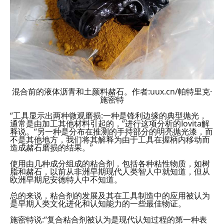
混合前的液体沥青和土颜料赭石。作者:uux.cn/帕特里克·
施密特
“工具显示出两种微观磨损:一种是锋利边缘的典型抛光，
通常是由加工其他材料引起的，”进行这项分析的Iovita解
释说。“另一种是分布在推测的手持部分的明亮抛光漆，而
不是其他地方，我们将其解释为由于工具在握柄内移动而
造成赭石磨损的结果。”
使用由几种成分组成的粘合剂，包括各种粘性物质，如树
脂和赭石，以前从非洲早期现代人类智人中就知道，但从
欧洲早期尼安德特人中不知道。
总的来说，粘合剂的发展及其在工具制造中的应用被认为
是早期人类文化进化和认知能力的一些最佳物证。
施密特说:“复合粘合剂被认为是现代认知过程的第一种表