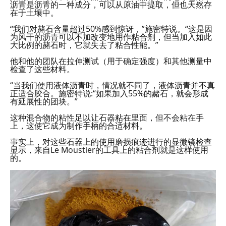
沥青是沥青的一种成分，可以从原油中提取，但也天然存
在于土壤中。
“我们对赭石含量超过50%感到惊讶，”施密特说。“这是因
为风干的沥青可以不加改变地用作粘合剂，但当加入如此
大比例的赭石时，它就失去了粘合性能。”
他和他的团队在拉伸测试（用于确定强度）和其他测量中
检查了这些材料。
“当我们使用液体沥青时，情况就不同了，液体沥青并不真
正适合胶合。施密特说:“如果加入55%的赭石，就会形成
有延展性的团块。”
这种混合物的粘性足以让石器粘在里面，但不会粘在手
上，这使它成为制作手柄的合适材料。
事实上，对这些石器上的使用磨损痕迹进行的显微镜检查
显示，来自Le Moustier的工具上的粘合剂就是这样使用
的。