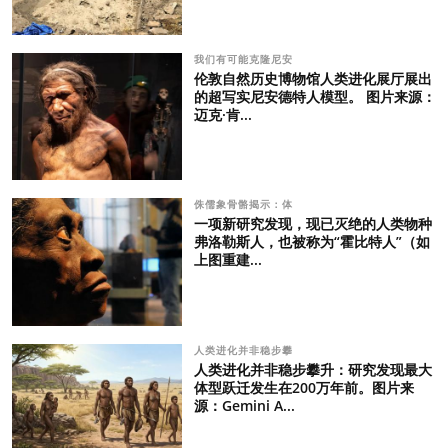
我们有可能克隆尼安
伦敦自然历史博物馆人类进化展厅展出
的超写实尼安德特人模型。 图片来源：
迈克·肯...
侏儒象骨骼揭示：体
一项新研究发现，现已灭绝的人类物种
弗洛勒斯人，也被称为“霍比特人”（如
上图重建...
人类进化并非稳步攀
人类进化并非稳步攀升：研究发现最大
体型跃迁发生在200万年前。图片来
源：Gemini A...