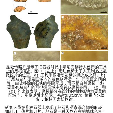
显微镜照片显示了旧石器时代中期尼安德特人使用的工具
上的磨损痕迹。图中（左上）用红色标出了人工制品上显
微照片的位置。a）工具手柄活动边缘的抛光或光泽。b）
打磨粘合剂覆盖区域内的着色剂污渍。c）凹表面之间的
脊，由被移除的石块的移除形成，而不是自然磨损。d）
覆盖有粘合剂的可抓握区域中变钝或磨损的脊。（c）和
（d）的比较表明，磨损部分在设计的粘性抓地力覆盖的
区域内。图像以微米显示。鸣谢:uux.cn/d .格雷内尔绘
制，柏林国家博物馆。
研究人员在几种石器上发现了赭石和沥青混合物的痕迹，
如刮刀、薄片和刀片。赭石是一种天然存在的地球色素；