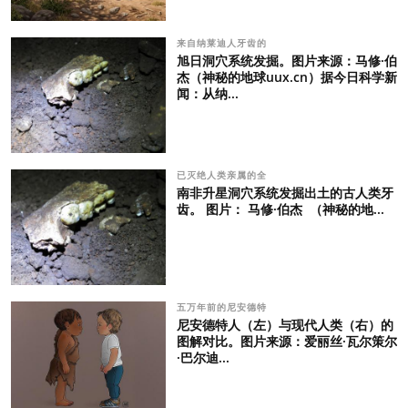
来自纳莱迪人牙齿的
旭日洞穴系统发掘。图片来源：马修·伯
杰（神秘的地球uux.cn）据今日科学新
闻：从纳...
已灭绝人类亲属的全
南非升星洞穴系统发掘出土的古人类牙
齿。 图片： 马修·伯杰 （神秘的地...
五万年前的尼安德特
尼安德特人（左）与现代人类（右）的
图解对比。图片来源：爱丽丝·瓦尔策尔
·巴尔迪...