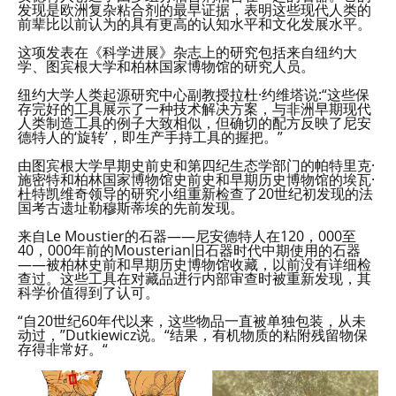
发现是欧洲复杂粘合剂的最早证据，表明这些现代人类的
前辈比以前认为的具有更高的认知水平和文化发展水平。
这项发表在《科学进展》杂志上的研究包括来自纽约大
学、图宾根大学和柏林国家博物馆的研究人员。
纽约大学人类起源研究中心副教授拉杜·约维塔说:“这些保
存完好的工具展示了一种技术解决方案，与非洲早期现代
人类制造工具的例子大致相似，但确切的配方反映了尼安
德特人的‘旋转’，即生产手持工具的握把。”
由图宾根大学早期史前史和第四纪生态学部门的帕特里克·
施密特和柏林国家博物馆史前史和早期历史博物馆的埃瓦·
杜特凯维奇领导的研究小组重新检查了20世纪初发现的法
国考古遗址勒穆斯蒂埃的先前发现。
来自Le Moustier的石器——尼安德特人在120，000至
40，000年前的Mousterian旧石器时代中期使用的石器
——被柏林史前和早期历史博物馆收藏，以前没有详细检
查过。这些工具在对藏品进行内部审查时被重新发现，其
科学价值得到了认可。
“自20世纪60年代以来，这些物品一直被单独包装，从未
动过，”Dutkiewicz说。“结果，有机物质的粘附残留物保
存得非常好。“