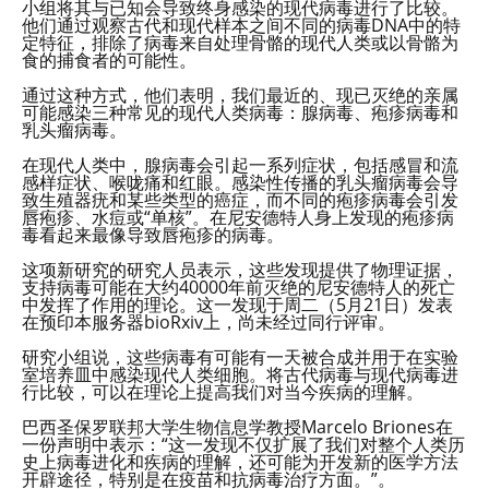
小组将其与已知会导致终身感染的现代病毒进行了比较。
他们通过观察古代和现代样本之间不同的病毒DNA中的特
定特征，排除了病毒来自处理骨骼的现代人类或以骨骼为
食的捕食者的可能性。
通过这种方式，他们表明，我们最近的、现已灭绝的亲属
可能感染三种常见的现代人类病毒：腺病毒、疱疹病毒和
乳头瘤病毒。
在现代人类中，腺病毒会引起一系列症状，包括感冒和流
感样症状、喉咙痛和红眼。感染性传播的乳头瘤病毒会导
致生殖器疣和某些类型的癌症，而不同的疱疹病毒会引发
唇疱疹、水痘或“单核”。在尼安德特人身上发现的疱疹病
毒看起来最像导致唇疱疹的病毒。
这项新研究的研究人员表示，这些发现提供了物理证据，
支持病毒可能在大约40000年前灭绝的尼安德特人的死亡
中发挥了作用的理论。这一发现于周二（5月21日）发表
在预印本服务器bioRxiv上，尚未经过同行评审。
研究小组说，这些病毒有可能有一天被合成并用于在实验
室培养皿中感染现代人类细胞。将古代病毒与现代病毒进
行比较，可以在理论上提高我们对当今疾病的理解。
巴西圣保罗联邦大学生物信息学教授Marcelo Briones在
一份声明中表示：“这一发现不仅扩展了我们对整个人类历
史上病毒进化和疾病的理解，还可能为开发新的医学方法
开辟途径，特别是在疫苗和抗病毒治疗方面。”。