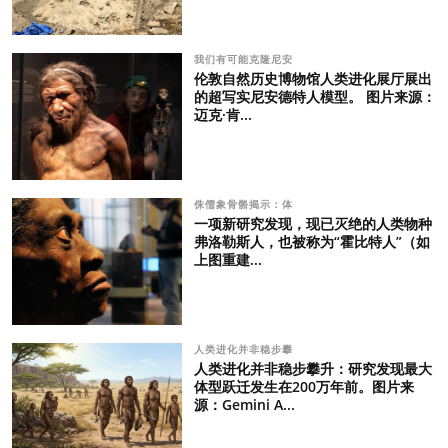
我们有可能克隆尼安
伦敦自然历史博物馆人类进化展厅展出
的超写实尼安德特人模型。 图片来源：
迈克·肯...
侏儒象骨骼揭示：体
一项新研究发现，现已灭绝的人类物种
弗洛勒斯人，也被称为“霍比特人”（如
上图重建...
人类进化并非稳步攀
人类进化并非稳步攀升：研究发现最大
体型跃迁发生在200万年前。图片来
源：Gemini A...