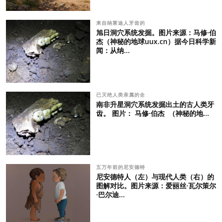
来自纳莱迪人牙齿的
旭日洞穴系统发掘。图片来源：马修·伯
杰（神秘的地球uux.cn）据今日科学新
闻：从纳...
已灭绝人类亲属的全
南非升星洞穴系统发掘出土的古人类牙
齿。 图片： 马修·伯杰 （神秘的地...
五万年前的尼安德特
尼安德特人（左）与现代人类（右）的
图解对比。图片来源：爱丽丝·瓦尔策尔
·巴尔迪...