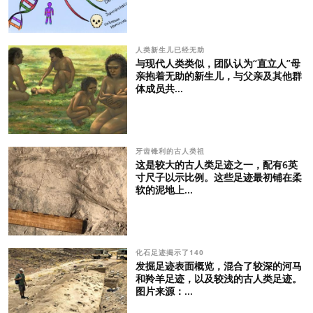
人类新生儿已经无助
与现代人类类似，团队认为“直立人”母
亲抱着无助的新生儿，与父亲及其他群
体成员共...
牙齿锋利的古人类祖
这是较大的古人类足迹之一，配有6英
寸尺子以示比例。这些足迹最初铺在柔
软的泥地上...
化石足迹揭示了140
发掘足迹表面概览，混合了较深的河马
和羚羊足迹，以及较浅的古人类足迹。
图片来源：...