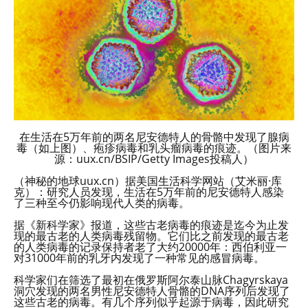
在生活在5万年前的两名尼安德特人的骨骼中发现了腺病
毒（如上图）、疱疹病毒和乳头瘤病毒的痕迹。（图片来
源：uux.cn/BSIP/Getty Images投稿人）
（神秘的地球uux.cn）据美国生活科学网站（艾米丽·库
克）：研究人员发现，生活在5万年前的尼安德特人感染
了三种至今仍影响现代人类的病毒。
据《新科学家》报道，这些古老病毒的痕迹是迄今为止发
现的最古老的人类病毒残留物。它们比之前发现的最古老
的人类病毒的记录保持者老了大约20000年：西伯利亚一
对31000年前的乳牙内发现了一种常见的感冒病毒。
科学家们在筛选了最初在俄罗斯阿尔泰山脉Chagyrskaya
洞穴发现的两名男性尼安德特人骨骼的DNA序列后发现了
这些古老的病毒。有几个序列似乎起源于病毒，因此研究